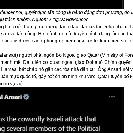
encer nói, quyết định tấn công là hành động đơn phương, do I
hịu trách nhiệm. Nguồn: X “@DavidMencer”
ng tin, cuộc họp giữa những lãnh đạo Hamas tại Doha nhằm th
au vụ tấn công. Hình ảnh do đài truyền hình đăng tải cho thấ
u dân cư được canh phòng nghiêm ngặt kể từ khi chiến sự b
lansari) người phát ngôn Bộ Ngoại giao Qatar (Ministry of Fore
n mạnh mẽ. Đại diện cơ quan ngoại giao Doha tố Chính quyền
ị Hamas, bất chấp nó gần các tòa nhà dân cư. Ông Ansari nói 
chuẩn mực quốc tế, gây bất ổn an ninh khu vực. Qatar tuyên bố
m rõ vụ việc.