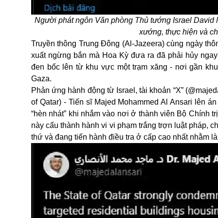
Người phát ngôn Văn phòng Thủ tướng Israel David M
xướng, thực hiện và c
Truyền thông Trung Đông (Al-Jazeera) cùng ngày thô
xuất ngừng bắn mà
Hoa Kỳ
đưa ra đã phải hủy ngay s
đen bốc lên từ khu vực một trạm xăng - nơi gần kh
Gaza.
Phản ứng hành động từ Israel, tài khoản “X” (@majeda
of Qatar) - Tiến sĩ Majed Mohammed Al Ansari lên á
“hèn nhát” khi nhắm vào nơi ở thành viên Bộ Chính tr
này cấu thành hành vi vi phạm trắng trợn luật pháp, 
thứ và đang tiến hành điều tra ở cấp cao nhất nhằm là