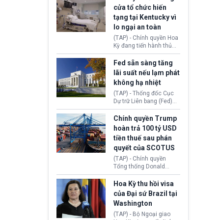
nhằm duy trì hoạt động
Chủ tịch Gianni Infantino
cửa tổ chức hiến
tiếp tục đối mặt cáo
tạng tại Kentucky vì
buộc dùng sức ép tài
lo ngại an toàn
chính để đổi lấy sự ủng
chính trị từ Liên đoàn
(TAP) - Chính quyền Hoa
Bóng đá Jordan. Trước
Kỳ đang tiến hành thủ
áp lực dồn dập, FIFA phải
tục thu hồi chứng nhận
tổ chức cuộc họp khẩn ở
hoạt động của tổ chức
Fed sẵn sàng tăng
Morocco.
hiến tạng Network for
lãi suất nếu lạm phát
Hope (bang Kentucky).
không hạ nhiệt
Nguyên nhân vì đơn vị
này bị cáo buộc có nhiều
(TAP) - Thống đốc Cục
sai sót nghiêm trọng, vi
Dự trữ Liên bang (Fed)
phạm quy định về an
Lisa Cook nói sẽ ủng hộ
toàn y tế.
tăng lãi suất nếu lạm
Chính quyền Trump
phát ở Hoa Kỳ không tiếp
hoàn trả 100 tỷ USD
tục giảm trong thời gian
tiền thuế sau phán
tới.
quyết của SCOTUS
(TAP) - Chính quyền
Tổng thống Donald
Trump đã hoàn trả
khoảng 100 tỷ USD thuế
Hoa Kỳ thu hồi visa
quan từng thu theo Đạo
của Đại sứ Brazil tại
luật Quyền hạn Kinh tế
Washington
Khẩn cấp Quốc tế
(IEEPA). Động thái này
(TAP) - Bộ Ngoại giao