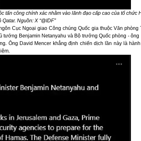
ộc tấn công chính xác nhằm vào lãnh đạo cấp cao của tổ chức 
ô Qatar. Nguồn: X “@IDF”
t ngôn Cục Ngoại giao Công chúng Quốc gia thuộc Văn phòng
hủ tướng Benjamin Netanyahu và Bộ trưởng Quốc phòng - ông I
ỡng. Ông David Mencer khẳng định chiến dịch lần này là hàn
hiệm.