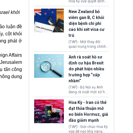
diễn ra sau phán quyết
Hoa Kỳ vừa quyết định
hồi tháng 2 bởi Tòa án
thu hồi thị thực (visa)
Tối cao Hoa Kỳ
của bà Maria Luiza
New Zealand bỏ
srael khởi
(SCOTUS) khi tuyên bố,
Ribeiro Viotti - Đại sứ
viêm gan B, C khỏi
việc áp thuế diện rộng là
Brazil tại Washington.
diện bệnh chi phí
hoàn toàn bất hợp pháp.
Động thái trên diễn ra
ảo luận đề
cao khi xét visa cư
trong bối cảnh tranh
y, cột khói
chấp ngoại giao giữa
trú
chính quyền Tổng thống
ùng phát ở
(TAP) - Một thay đổi
Donald Trump và chính
quan trọng trong chính
phủ cánh tả Tổng thống
sách nhập cư của New
Brazil Luiz Inácio Lula
ign Affairs
Zealand đang mở ra
Anh rà soát hồ sơ
da Silva đang leo thang
thêm cơ hội cho nhiều
 Jerusalem
định cư hậu Brexit
gay gắt.
người muốn định cư. Từ
do phát hiện nhiều
vụ tấn công
nay, người mắc viêm
trường hợp “cấp
gan B hoặc viêm gan C
 không dung
sẽ không còn bị mặc
nhầm”
định không đáp ứng tiêu
(TAP) - Bộ Nội vụ Anh
chuẩn sức khỏe chỉ vì
đang rà soát một số hồ
chi phí điều trị khi nộp hồ
sơ thuộc Chương trình
sơ xin visa cư trú.
Định cư EU (EU
Hoa Kỳ - Iran có thể
Settlement Scheme -
đạt thỏa thuận mở
EUSS) sau khi xác định
eo biển Hormuz, giá
có trường hợp được cấp
dầu giảm mạnh
quy chế cư trú hậu
Brexit “do nhầm lẫn”.
(TAP) - Giới chức Hoa Kỳ
Động thái này làm dấy
vừa để ngỏ khả năng