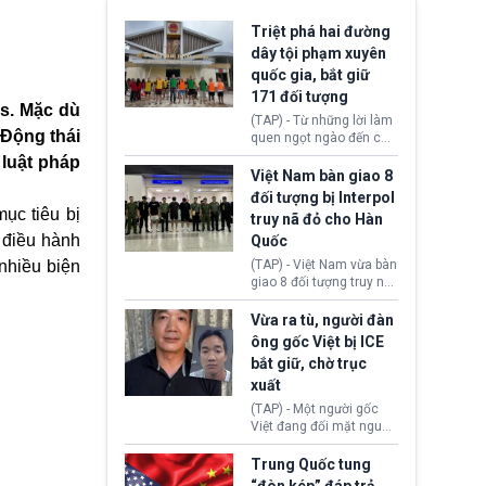
Triệt phá hai đường
dây tội phạm xuyên
quốc gia, bắt giữ
171 đối tượng
as. Mặc dù
(TAP) - Từ những lời làm
 Động thái
quen ngọt ngào đến các
“sàn vàng ảo”, bất động
luật pháp
sản trực tuyến cùng
Việt Nam bàn giao 8
đường dây đánh bạc quy
đối tượng bị Interpol
mô lớn, hai tổ chức tội
mục tiêu bị
truy nã đỏ cho Hàn
phạm xuyên quốc gia đã
 điều hành
Quốc
dựng lên mạng lưới hoạt
động tại Việt Nam và
nhiều biện
(TAP) - Việt Nam vừa bàn
Lào, lôi kéo hàng nghìn
giao 8 đối tượng truy nã
người tham gia, luân
đỏ Interpol cho lực lượng
chuyển dòng tiền qua
chức năng Hàn Quốc.
Vừa ra tù, người đàn
nhiều lớp tài khoản. Sau
Nhóm này bị xác định
ông gốc Việt bị ICE
hơn 2 tuần phối hợp truy
lừa đảo 619 nạn nhân,
bắt giữ, chờ trục
xét, lực lượng chức năng
chiếm đoạt hơn 17,7 tỷ
hai nước đã bắt giữ 171
xuất
KRW.
đối tượng.
(TAP) - Một người gốc
Việt đang đối mặt nguy
cơ bị trục xuất khỏi Hoa
Kỳ sau khi đã chấp hành
Trung Quốc tung
xong bản án liên quan