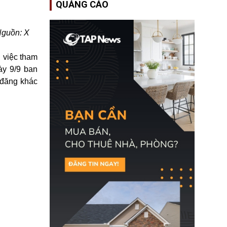
QUẢNG CÁO
Bộ An ninh Nội địa Hoa
Kỳ (DHS) đang đối mặt
nguy cơ thiếu hụt lực
lượng trầm trọng. Điều
Nguồn: X
này cần được đặc biệt
chú ý bởi nếu các siêu
bão đổ bộ Hoa Kỳ ở nửa
n việc tham
cuối năm 2026, lực
ày 9/9 ban
lượng ứng phó “mỏng”
có thể làm nghẽn công
 đăng khác
tác cứu trợ; dẫn đến hệ
thống ứng phó khẩn cấp
quốc gia quá tải.