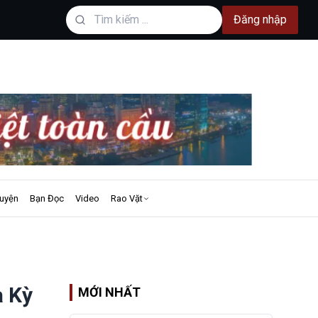
Đăng nhập
uyện
Bạn Đọc
Video
Rao Vặt
a Kỳ
MỚI NHẤT