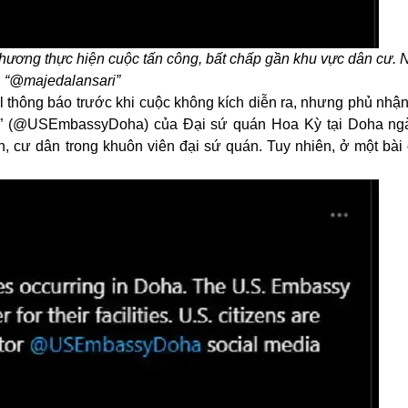
phương thực hiện cuộc tấn công, bất chấp gần khu vực dân cư. 
“@majedalansari”
l thông báo trước khi cuộc không kích diễn ra, nhưng phủ nhậ
 “X” (@USEmbassyDoha) của Đại sứ quán Hoa Kỳ tại Doha ng
ên, cư dân trong khuôn viên đại sứ quán. Tuy nhiên, ở một bài