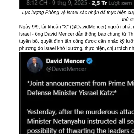
Lực lượng Phòng vệ Israel xác nhận đã thực hiện cu
thủ đ
Ngày 9/9, tài khoản “X” (@DavidMencer) người phá
Israel - ông David Mencer dẫn thông báo chung từ T
tuyên bố, quyết định tấn công được cân nhắc kỹ lư
phương do Israel khởi xướng, thực hiện, chịu trách n