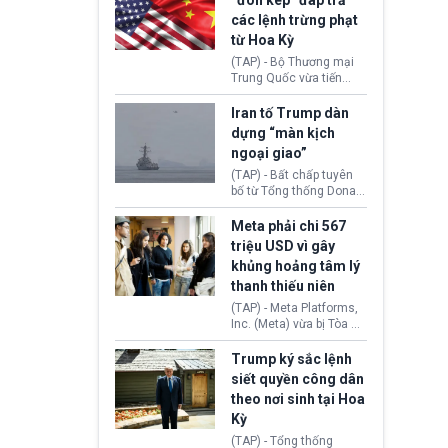
“đòn kép” đáp trả
đến tội ác từ hơn 30
các lệnh trừng phạt
năm trước tại California.
từ Hoa Kỳ
(TAP) - Bộ Thương mại
Trung Quốc vừa tiến
hành áp đặt lệnh trừng
phạt lên hàng loạt thực
Iran tố Trump dàn
thể và siết chặt kiểm
dựng “màn kịch
soát xuất khẩu máy bay
ngoại giao”
không người lái (UAV)
sang Hoa Kỳ. Động thái
(TAP) - Bất chấp tuyên
này nhằm đáp trả các
bố từ Tổng thống Donald
biện pháp hạn chế
Trump về tiến trình đàm
thương mại, áp thuế mới
phán hòa bình, Iran
Meta phải chi 567
cùng lệnh cấm công
khẳng định chưa có bất
triệu USD vì gây
nghệ gần đây từ phía
kỳ thỏa thuận nào.
khủng hoảng tâm lý
Washington.
Tehran cho rằng, Hoa Kỳ
thanh thiếu niên
chỉ đang dàn dựng “màn
kịch ngoại giao” để xoa
(TAP) - Meta Platforms,
dịu căng thẳng.
Inc. (Meta) vừa bị Tòa án
bang New Mexico yêu
cầu đóng góp 567 triệu
Trump ký sắc lệnh
USD vào một quỹ khắc
siết quyền công dân
phục hậu quả. Quyết
theo nơi sinh tại Hoa
định này diễn ra sau khi
Kỳ
toà xác định, những nền
tảng mạng xã hội
(TAP) - Tổng thống