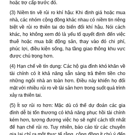
hoặc trợ cấp trước đó.
(3)
Niềm tin về rủi ro khí hậu: Khi định giá hoặc mua
nhà, các nhóm cộng đồng khác nhau có niềm tin riêng
biệt về rủi ro thiên tai do biến đổi khí hậu. Nói cách
khác, họ không xem đó là yếu tố quyết định đến việc
thuê hoặc mua bất động sản, thay vào đó chi phí,
phúc lợi, điều kiện sống, hạ tầng giao thông khu vực
được chú trọng hơn.
(4)
Hạn chế về tín dụng: Các hộ gia đình khó khăn về
tài chính có ít khả năng sẵn sàng trả thêm tiền cho
những ngôi nhà an toàn hơn. Điều này khiến họ đối
mặt với nhiều rủi ro về tài sản hơn trong suốt quá trình
xảy ra thiên tai.
(5)
Ít sợ rủi ro hơn: Mặc dù có thể dự đoán các gia
đình dễ bị tổn thương có khả năng phục hồi tài chính
kém hơn, tương đương việc họ sẽ nghĩ cách tốt nhất
để hạn chế rủi ro. Tuy nhiên, báo cáo từ các chuyên
gia lại chỉ ra một thực tế rằng, cộng đồng ít chú ý đến