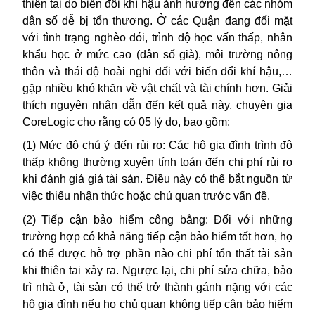
thiên tai do biến đổi khí hậu ảnh hưởng đến các nhóm
dân số dễ bị tổn thương. Ở các Quận đang đối mặt
với tình trạng nghèo đói, trình độ học vấn thấp, nhân
khẩu học ở mức cao (dân số già), môi trường nông
thôn và thái độ hoài nghi đối với biến đổi khí hậu,…
gặp nhiều khó khăn về vật chất và tài chính hơn. Giải
thích nguyên nhân dẫn đến kết quả này, chuyên gia
CoreLogic cho rằng có 05 lý do, bao gồm:
(1)
Mức độ chú ý đến rủi ro: Các hộ gia đình trình độ
thấp không thường xuyên tính toán đến chi phí rủi ro
khi đánh giá giá tài sản. Điều này có thể bắt nguồn từ
việc thiếu nhận thức hoặc chủ quan trước vấn đề.
(2)
Tiếp cận bảo hiểm công bằng: Đối với những
trường hợp có khả năng tiếp cận bảo hiểm tốt hơn, họ
có thể được hỗ trợ phần nào chi phí tổn thất tài sản
khi thiên tai xảy ra. Ngược lại, chi phí sửa chữa, bảo
trì nhà ở, tài sản có thể trở thành gánh nặng với các
hộ gia đình nếu họ chủ quan không tiếp cận bảo hiểm