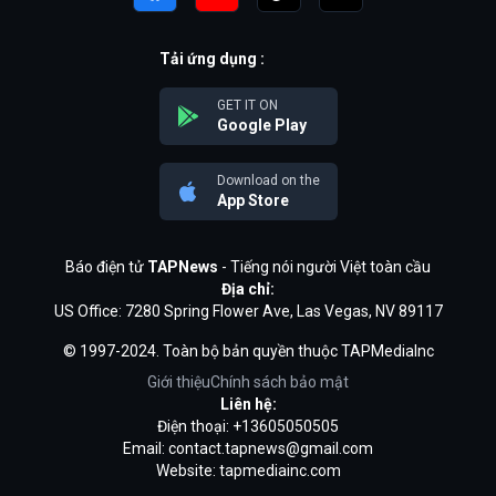
Tải ứng dụng :
GET IT ON
Google Play
Download on the
App Store
Báo điện tử
TAPNews
- Tiếng nói người Việt toàn cầu
Địa chỉ:
US Office: 7280 Spring Flower Ave, Las Vegas, NV 89117
© 1997-2024. Toàn bộ bản quyền thuộc TAPMediaInc
Giới thiệu
Chính sách bảo mật
Liên hệ:
Điện thoại: +13605050505
Email:
contact.tapnews@gmail.com
Website: tapmediainc.com