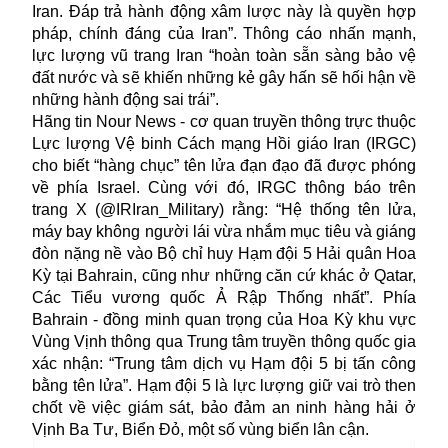
Iran. Đáp trả hành động xâm lược này là quyền hợp
pháp, chính đáng của Iran”. Thông cáo nhấn mạnh,
lực lượng vũ trang Iran “hoàn toàn sẵn sàng bảo vệ
đất nước và sẽ khiến những kẻ gây hấn sẽ hối hận về
những hành động sai trái”.
Hãng tin Nour News - cơ quan truyền thông trực thuộc
Lực lượng Vệ binh Cách mạng Hồi giáo Iran (IRGC)
cho biết “hàng chục” tên lửa đạn đạo đã được phóng
về phía Israel. Cùng với đó, IRGC thông báo trên
trang X (@IRIran_Military) rằng: “Hệ thống tên lửa,
máy bay không người lái vừa nhắm mục tiêu và giáng
đòn nặng nề vào Bộ chỉ huy Hạm đội 5 Hải quân Hoa
Kỳ tại Bahrain, cũng như những căn cứ khác ở Qatar,
Các Tiểu vương quốc Ả Rập Thống nhất”. Phía
Bahrain - đồng minh quan trọng của Hoa Kỳ khu vực
Vùng Vịnh thông qua Trung tâm truyền thông quốc gia
xác nhận: “Trung tâm dịch vụ Hạm đội 5 bị tấn công
bằng tên lửa”. Hạm đội 5 là lực lượng giữ vai trò then
chốt về việc giám sát, bảo đảm an ninh hàng hải ở
Vịnh Ba Tư, Biển Đỏ, một số vùng biển lân cận.