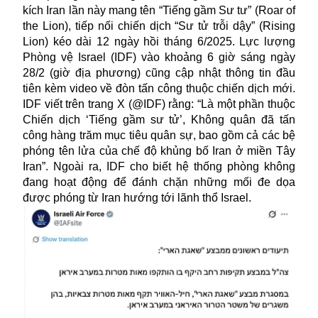
kích
Iran
lần này mang tên “Tiếng gầm Sư tư” (Roar of
the Lion), tiếp nối chiến dịch “Sư tử trỗi dậy” (Rising
Lion) kéo dài 12 ngày hồi tháng 6/2025. Lực lượng
Phòng vệ Israel (IDF) vào khoảng 6 giờ sáng ngày
28/2 (giờ địa phương) cũng cập nhật thông tin đầu
tiên kèm video về đòn tấn công thuộc chiến dịch mới.
IDF viết trên trang X (@IDF) rằng: “Là một phần thuộc
Chiến dịch ‘Tiếng gầm sư tử’, Không quân đã tấn
công hàng trăm mục tiêu quân sự, bao gồm cả các bệ
phóng tên lửa của chế độ khủng bố Iran ở miền Tây
Iran”. Ngoài ra, IDF cho biết hệ thống phòng không
đang hoạt động để đánh chặn những mối đe dọa
được phóng từ Iran hướng tới lãnh thổ Israel.