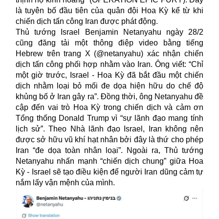
là tuyên bố đầu tiên của quân đội Hoa Kỳ kể từ khi
chiến dịch tấn công Iran được phát động.
Thủ tướng Israel Benjamin Netanyahu ngày 28/2
cũng đăng tải một thông điệp video bằng tiếng
Hebrew trên trang X (@netanyahu) xác nhận chiến
dịch tấn công phối hợp nhằm vào Iran. Ông viết: “Chỉ
một giờ trước, Israel - Hoa Kỳ đã bắt đầu một chiến
dịch nhằm loại bỏ mối đe dọa hiện hữu do chế độ
khủng bố ở Iran gây ra”. Đồng thời, ông Netanyahu đề
cập đến vai trò Hoa Kỳ trong chiến dịch và cảm ơn
Tổng thống Donald Trump vì “sự lãnh đạo mang tính
lịch sử”. Theo Nhà lãnh đạo Israel, Iran không nên
được sở hữu vũ khí hạt nhân bởi đây là thứ cho phép
Iran “đe dọa toàn nhân loại”. Ngoài ra, Thủ tướng
Netanyahu nhấn mạnh “chiến dịch chung” giữa Hoa
Kỳ - Israel sẽ tạo điều kiện để người Iran dũng cảm tự
nắm lấy vận mệnh của mình.