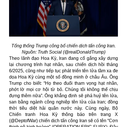
Tổng thống Trump công bố chiến dịch tấn công Iran.
Nguồn: Truth Social (@realDonaldTrump)
Theo lãnh đạo Hoa Kỳ, Iran đang cố gắng xây dựng
lại chương trình hạt nhân, sau chiến dịch hồi tháng
6/2025, cũng như tiếp tục phát triển tên lửa tầm xa đe
dọa Hoa Kỳ cùng một số đồng minh ở châu Âu. Ông
Trump cho biết: “Họ theo đuổi tham vọng hạt nhân,
phớt lờ mọi cơ hội từ bỏ. Chúng tôi không thể chịu
đựng thêm nữa”. Ông khẳng định sẽ phá huỷ tên lửa,
san bằng ngành công nghiệp tên lửa của Iran; đồng
thời tiêu diệt hải quân nước này. Cùng ngày, Bộ
Chiến tranh Hoa Kỳ thông báo trên trang X
(@DeptofWar) chiến dịch tấn công Iran sẽ có tên “Cơn
thịnh nộ kinh hoàng” (OPERATION EPIC FURY). Đây