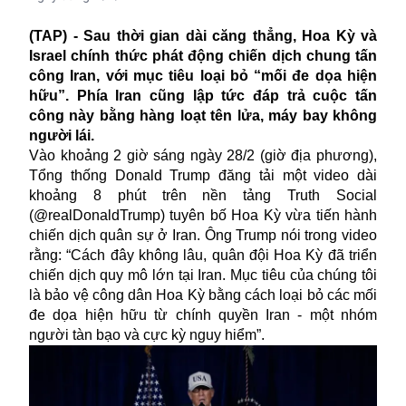
(TAP) - Sau thời gian dài căng thẳng, Hoa Kỳ và
Israel chính thức phát động chiến dịch chung tấn
công Iran, với mục tiêu loại bỏ “mối đe dọa hiện
hữu”. Phía Iran cũng lập tức đáp trả cuộc tấn
công này bằng hàng loạt tên lửa, máy bay không
người lái.
Vào khoảng 2 giờ sáng ngày 28/2 (giờ địa phương),
Tổng thống Donald Trump đăng tải một video dài
khoảng 8 phút trên nền tảng Truth Social
(@realDonaldTrump) tuyên bố Hoa Kỳ vừa tiến hành
chiến dịch quân sự ở Iran. Ông Trump nói trong video
rằng: “Cách đây không lâu, quân đội Hoa Kỳ đã triển
chiến dịch quy mô lớn tại Iran. Mục tiêu của chúng tôi
là bảo vệ công dân Hoa Kỳ bằng cách loại bỏ các mối
đe dọa hiện hữu từ chính quyền Iran - một nhóm
người tàn bạo và cực kỳ nguy hiểm”.