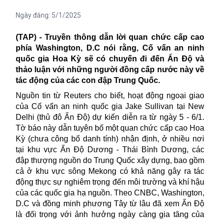
Ngày đăng:
5/1/2025
(TAP) - Truyền thông dẫn lời quan chức cấp cao
phía Washington, D.C nói rằng, Cố vấn an ninh
quốc gia Hoa Kỳ sẽ có chuyến đi đến Ấn Độ và
thảo luận với những người đồng cấp nước này về
tác động của các con đập Trung Quốc.
Nguồn tin từ Reuters cho biết, hoạt động ngoại giao
của Cố vấn an ninh quốc gia Jake Sullivan tại New
Delhi (thủ đô Ấn Độ) dự kiến diễn ra từ ngày 5 - 6/1.
Tờ báo này dẫn tuyên bố một quan chức cấp cao Hoa
Kỳ (chưa công bố danh tính) nhận định, ở nhiều nơi
tại khu vực Ấn Độ Dương - Thái Bình Dương, các
đập thượng nguồn do Trung Quốc xây dựng, bao gồm
cả ở khu vực sông Mekong có khả năng gây ra tác
động thực sự nghiêm trọng đến môi trường và khí hậu
của các quốc gia hạ nguồn. Theo CNBC, Washington,
D.C và đồng minh phương Tây từ lâu đã xem Ấn Độ
là đối trọng với ảnh hưởng ngày càng gia tăng của