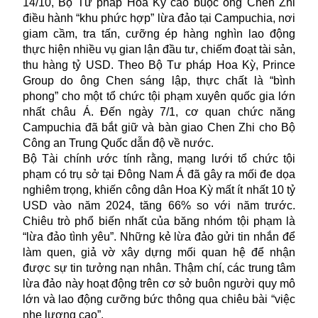
14/10, Bộ Tư pháp Hoa Kỳ cáo buộc ông Chen Zhi
điều hành “khu phức hợp” lừa đảo tại Campuchia, nơi
giam cầm, tra tấn, cưỡng ép hàng nghìn lao động
thực hiện nhiều vụ gian lận đầu tư, chiếm đoạt tài sản,
thu hàng tỷ USD. Theo Bộ Tư pháp Hoa Kỳ, Prince
Group do ông Chen sáng lập, thực chất là “bình
phong” cho một tổ chức tội phạm xuyên quốc gia lớn
nhất châu Á. Đến ngày 7/1, cơ quan chức năng
Campuchia đã bắt giữ và bàn giao Chen Zhi cho Bộ
Công an Trung Quốc dẫn độ về nước.
Bộ Tài chính ước tính rằng, mạng lưới tổ chức tội
phạm có trụ sở tại Đông Nam Á đã gây ra mối đe dọa
nghiêm trọng, khiến công dân Hoa Kỳ mất ít nhất 10 tỷ
USD vào năm 2024, tăng 66% so với năm trước.
Chiêu trò phổ biến nhất của băng nhóm tội phạm là
“lừa đảo tình yêu”. Những kẻ lừa đảo gửi tin nhắn để
làm quen, giả vờ xây dựng mối quan hệ để nhận
được sự tin tưởng nạn nhân. Thậm chí, các trung tâm
lừa đảo này hoạt động trên cơ sở buôn người quy mô
lớn và lao động cưỡng bức thông qua chiêu bài “việc
nhẹ lương cao”.