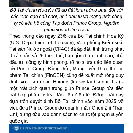
Bộ Tài chính Hoa Kỳ đã áp đặt lệnh trừng phạt đối với
các lãnh đạo chủ chốt, nhà đầu tư và mạng lưới công
ty có liên hệ cùng Tập đoàn Prince Group. Nguồn:
princefoundation.com
Theo thông cáo ngày 23/6 của Bộ Tài chính Hoa Kỳ
(U.S. Department of Treasury), Văn phòng Kiểm soát
Tài sản Nước ngoài (OFAC) đã áp đặt lệnh trừng phạt
9 cá nhân và 26 thực thể, bao gồm ban lãnh đạo, nhà
đầu tư, công ty bình phong, tổ hợp lừa đảo liên quan
tới Prince Group. Đồng thời, Mạng lưới Thực thi Tội
phạm Tài chính (FinCEN) cũng đề xuất mở rộng quy
định với Tập đoàn Huione (trụ sở tại Campuchia) -
một mắt xích quan trọng giúp Prince Group rửa tiền
bất hợp pháp từ lừa đảo tiền điện tử. Động thái này
dựa trên quyết định Bộ Tài chính vào năm 2025 về
việc đưa Prince Group do doanh nhân Chen Zhi (Trần
Chí) đứng đầu vào danh sách tổ chức tội phạm xuyên
quốc gia.