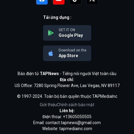
Tải ứng dụng :
GET IT ON
Google Play
Download on the
App Store
Báo điện tử
TAPNews
- Tiếng nói người Việt toàn cầu
Địa chỉ:
US Office: 7280 Spring Flower Ave, Las Vegas, NV 89117
© 1997-2024. Toàn bộ bản quyền thuộc TAPMediaInc
Giới thiệu
Chính sách bảo mật
Liên hệ:
Điện thoại: +13605050505
Email:
contact.tapnews@gmail.com
Website: tapmediainc.com