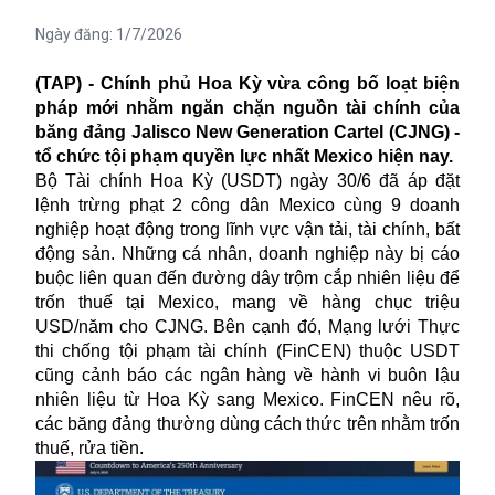
Ngày đăng:
1/7/2026
(TAP) - Chính phủ Hoa Kỳ vừa công bố loạt biện
pháp mới nhằm ngăn chặn nguồn tài chính của
băng đảng Jalisco New Generation Cartel (CJNG) -
tổ chức tội phạm quyền lực nhất Mexico hiện nay.
Bộ Tài chính Hoa Kỳ (USDT) ngày 30/6 đã áp đặt
lệnh trừng phạt 2 công dân Mexico cùng 9 doanh
nghiệp hoạt động trong lĩnh vực vận tải, tài chính, bất
động sản. Những cá nhân, doanh nghiệp này bị cáo
buộc liên quan đến đường dây trộm cắp nhiên liệu để
trốn thuế tại Mexico, mang về hàng chục triệu
USD/năm cho CJNG. Bên cạnh đó, Mạng lưới Thực
thi chống tội phạm tài chính (FinCEN) thuộc USDT
cũng cảnh báo các ngân hàng về hành vi buôn lậu
nhiên liệu từ Hoa Kỳ sang Mexico. FinCEN nêu rõ,
các băng đảng thường dùng cách thức trên nhằm trốn
thuế, rửa tiền.