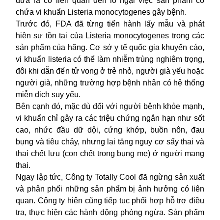
đưa ra có liên quan đến lo ngại việc sản phẩm có
chứa vi khuẩn Listeria monocytogenes gây bệnh.
Trước đó, FDA đã từng tiến hành lấy mẫu và phát
hiện sự tồn tại của Listeria monocytogenes trong các
sản phẩm của hãng. Cơ sở y tế quốc gia khuyến cáo,
vi khuẩn listeria có thể làm nhiễm trùng nghiêm trọng,
đôi khi dẫn đến
tử vong
ở trẻ nhỏ, người già yếu hoặc
người già, những trường hợp bệnh nhân có hệ thống
miễn dịch suy yếu.
Bên cạnh đó, mặc dù đối với người bệnh khỏe mạnh,
vi khuẩn chỉ gây ra các triệu chứng ngắn hạn như sốt
cao, nhức đầu dữ dội, cứng khớp, buồn nôn, đau
bụng và tiêu chảy, nhưng lại tăng nguy cơ sẩy thai và
thai chết lưu (con chết trong bụng mẹ) ở người mang
thai.
Ngay lập tức, Công ty Totally Cool đã ngừng sản xuất
và phân phối những sản phẩm bị ảnh hưởng có liên
quan. Công ty hiện cũng tiếp tục phối hợp hỗ trợ điều
tra, thực hiện các hành động phòng ngừa. Sản phẩm