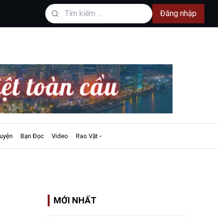
Đăng nhập
uyện
Bạn Đọc
Video
Rao Vặt
a
MỚI NHẤT