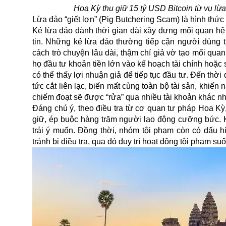
Hoa Kỳ thu giữ 15 tỷ USD Bitcoin từ vụ lừ
Lừa đảo “giết lợn” (Pig Butchering Scam) là hình thức 
Kẻ lừa đảo dành thời gian dài xây dựng mối quan hệ
tin. Những kẻ lừa đảo thường tiếp cận người dùng 
cách trò chuyện lâu dài, thậm chí giả vờ tạo mối qua
họ đầu tư khoản tiền lớn vào kế hoạch tài chính hoặc
có thể thấy lợi nhuận giả để tiếp tục đầu tư. Đến thời
tức cắt liên lạc, biến mất cùng toàn bộ tài sản, khiến 
chiếm đoạt sẽ được “rửa” qua nhiều tài khoản khác n
Đáng chú ý, theo điều tra từ cơ quan tư pháp Hoa Kỳ
giữ, ép buộc hàng trăm người lao động cưỡng bức. K
trái ý muốn. Đồng thời, nhóm tội phạm còn có dấu h
tránh bị điều tra, qua đó duy trì hoạt động tội phạm suốt