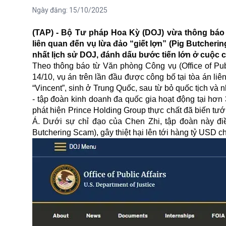
Ngày đăng:
15/10/2025
(TAP) - Bộ Tư pháp Hoa Kỳ (DOJ) vừa thông báo đ
liên quan đến vụ lừa đảo “giết lợn” (Pig Butcherin
nhất lịch sử DOJ, đánh dấu bước tiến lớn ở cuộc 
Theo thông báo từ Văn phòng Công vụ (Office of Publi
14/10, vụ án trên lần đầu được công bố tại tòa án l
“Vincent”, sinh ở Trung Quốc, sau từ bỏ quốc tịch và
- tập đoàn kinh doanh đa quốc gia hoạt động tại hơ
phát hiện Prince Holding Group thực chất đã biến tư
Á. Dưới sự chỉ đạo của Chen Zhi, tập đoàn này điề
Butchering Scam), gây thiệt hại lên tới hàng tỷ USD c