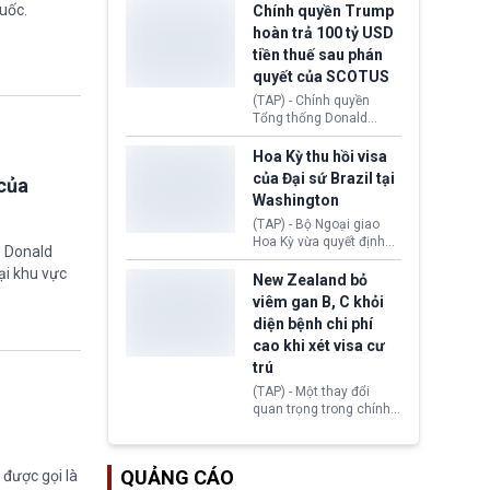
toàn y tế.
tăng lãi suất nếu lạm
uốc.
Chính quyền Trump
phát ở Hoa Kỳ không tiếp
hoàn trả 100 tỷ USD
tục giảm trong thời gian
tiền thuế sau phán
tới.
quyết của SCOTUS
(TAP) - Chính quyền
Tổng thống Donald
Trump đã hoàn trả
khoảng 100 tỷ USD thuế
Hoa Kỳ thu hồi visa
quan từng thu theo Đạo
của Đại sứ Brazil tại
của
luật Quyền hạn Kinh tế
Washington
Khẩn cấp Quốc tế
(IEEPA). Động thái này
(TAP) - Bộ Ngoại giao
diễn ra sau phán quyết
Hoa Kỳ vừa quyết định
g Donald
hồi tháng 2 bởi Tòa án
thu hồi thị thực (visa)
ại khu vực
Tối cao Hoa Kỳ
của bà Maria Luiza
New Zealand bỏ
(SCOTUS) khi tuyên bố,
Ribeiro Viotti - Đại sứ
viêm gan B, C khỏi
việc áp thuế diện rộng là
Brazil tại Washington.
diện bệnh chi phí
hoàn toàn bất hợp pháp.
Động thái trên diễn ra
cao khi xét visa cư
trong bối cảnh tranh
chấp ngoại giao giữa
trú
chính quyền Tổng thống
(TAP) - Một thay đổi
Donald Trump và chính
quan trọng trong chính
phủ cánh tả Tổng thống
sách nhập cư của New
Brazil Luiz Inácio Lula
Zealand đang mở ra
da Silva đang leo thang
thêm cơ hội cho nhiều
gay gắt.
QUẢNG CÁO
được gọi là
người muốn định cư. Từ