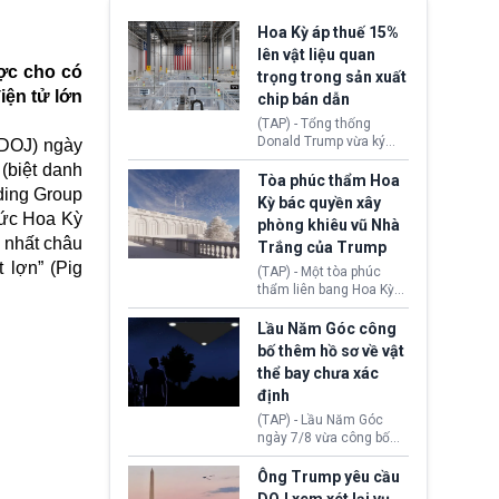
Hoa Kỳ áp thuế 15%
lên vật liệu quan
ược cho có
trọng trong sản xuất
iện tử lớn
chip bán dẫn
(TAP) - Tổng thống
Donald Trump vừa ký
: DOJ) ngày
sắc lệnh áp thuế bổ
(biệt danh
sung 15% cùng cơ chế
Tòa phúc thẩm Hoa
lding Group
giá sàn nhập khẩu
Kỳ bác quyền xây
nghiêm ngặt đối với
hức Hoa Kỳ
phòng khiêu vũ Nhà
polysilicon và các sản
 nhất châu
Trắng của Trump
phẩm hạ nguồn. Quyết
 lợn” (Pig
định này nhằm khôi
(TAP) - Một tòa phúc
phục chuỗi cung ứng
thẩm liên bang Hoa Kỳ
công nghệ, năng lượng
vừa phán quyết, chính
mặt trời nội địa trước sự
quyền Tổng thống
Lầu Năm Góc công
thống trị của Trung
Donald Trump không có
bố thêm hồ sơ về vật
Quốc.
quyền tự ý xây phòng
thể bay chưa xác
khiêu vũ mới rộng
định
khoảng 90.000 feet
vuông tại khu vực Cánh
(TAP) - Lầu Năm Góc
Đông Nhà Trắng.
ngày 7/8 vừa công bố
thêm 41 hồ sơ liên quan
đến UFO hay còn được
Ông Trump yêu cầu
gọi là hiện tượng bất