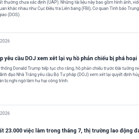
ất thường chưa xác định (UAP). Những tài liệu này bao gồm hình ảnh, vid
quan khác nhau như Cục Điều tra Liên bang (FBI), Cơ quan Tình báo Trun
giao (DOS).
/2026
 yêu cầu DOJ xem xét lại vụ hồ phản chiếu bị phá hoại
 thống Donald Trump tiếp tục cho rằng, hồ phản chiếu trước Đài tưởng n
 Lãnh đạo Nhà Trắng yêu cầu Bộ Tư pháp (DOJ) xem xét lại quyết định hủy
n bị nghi ngờ làm hư hại công trình.
/2026
t 23.000 việc làm trong tháng 7, thị trường lao động đ