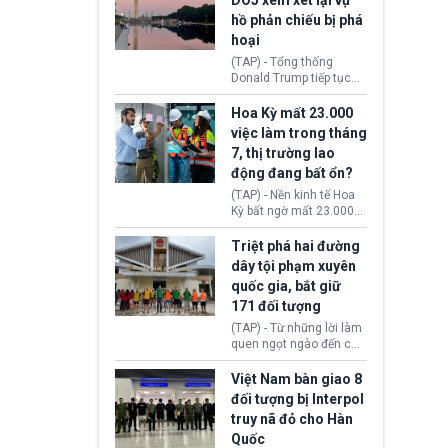
DOJ xem xét lại vụ
thường chưa xác định
hồ phản chiếu bị phá
(UAP). Những tài liệu này
hoại
bao gồm hình ảnh,
video, báo cáo từ nhiều
(TAP) - Tổng thống
cơ quan khác nhau như
Donald Trump tiếp tục
Cục Điều tra Liên bang
cho rằng, hồ phản chiếu
(FBI), Cơ quan Tình báo
trước Đài tưởng niệm
Hoa Kỳ mất 23.000
Trung ương (CIA) và Bộ
Lincoln bị phá hoại. Lãnh
việc làm trong tháng
Ngoại giao (DOS).
đạo Nhà Trắng yêu cầu
7, thị trường lao
Bộ Tư pháp (DOJ) xem
động đang bất ổn?
xét lại quyết định hủy
truy tố những cá nhân bị
(TAP) - Nền kinh tế Hoa
nghi ngờ làm hư hại
Kỳ bất ngờ mất 23.000
công trình.
việc làm vào tháng 7,
cho thấy thị trường lao
Triệt phá hai đường
động có dấu hiệu suy
dây tội phạm xuyên
yếu sau thời gian duy trì
quốc gia, bắt giữ
tương đối ổn định suốt
171 đối tượng
nửa năm 2026.
(TAP) - Từ những lời làm
quen ngọt ngào đến các
“sàn vàng ảo”, bất động
sản trực tuyến cùng
Việt Nam bàn giao 8
đường dây đánh bạc quy
đối tượng bị Interpol
mô lớn, hai tổ chức tội
truy nã đỏ cho Hàn
phạm xuyên quốc gia đã
Quốc
dựng lên mạng lưới hoạt