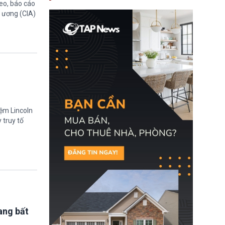
eo, báo cáo
nay, người mắc viêm
gan B hoặc viêm gan C
g ương (CIA)
sẽ không còn bị mặc
định không đáp ứng tiêu
chuẩn sức khỏe chỉ vì
chi phí điều trị khi nộp hồ
sơ xin visa cư trú.
iệm Lincoln
 truy tố
ang bất