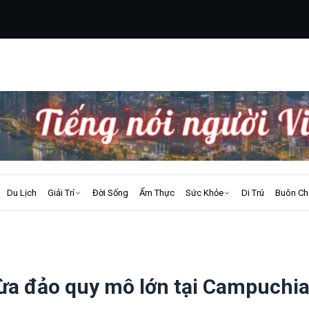
Du Lịch
Giải Trí
Đời Sống
Ẩm Thực
Sức Khỏe
Di Trú
Buôn Ch
lừa đảo quy mô lớn tại Campuchi