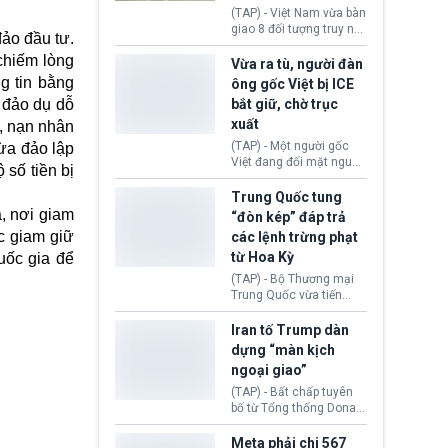
động tại Việt Nam và
(TAP) - Việt Nam vừa bàn
Lào, lôi kéo hàng nghìn
giao 8 đối tượng truy nã
đảo đầu tư.
người tham gia, luân
đỏ Interpol cho lực lượng
chuyển dòng tiền qua
chiếm lòng
chức năng Hàn Quốc.
Vừa ra tù, người đàn
nhiều lớp tài khoản. Sau
Nhóm này bị xác định
g tin bằng
ông gốc Việt bị ICE
hơn 2 tuần phối hợp truy
lừa đảo 619 nạn nhân,
a đảo dụ dỗ
bắt giữ, chờ trục
xét, lực lượng chức năng
chiếm đoạt hơn 17,7 tỷ
hai nước đã bắt giữ 171
xuất
u, nạn nhân
KRW.
đối tượng.
(TAP) - Một người gốc
lừa đảo lập
Việt đang đối mặt nguy
 số tiền bị
cơ bị trục xuất khỏi Hoa
Kỳ sau khi đã chấp hành
Trung Quốc tung
xong bản án liên quan
, nơi giam
“đòn kép” đáp trả
đến tội ác từ hơn 30
c giam giữ
các lệnh trừng phạt
năm trước tại California.
từ Hoa Kỳ
uốc gia để
(TAP) - Bộ Thương mại
Trung Quốc vừa tiến
hành áp đặt lệnh trừng
phạt lên hàng loạt thực
Iran tố Trump dàn
thể và siết chặt kiểm
dựng “màn kịch
soát xuất khẩu máy bay
ngoại giao”
không người lái (UAV)
sang Hoa Kỳ. Động thái
(TAP) - Bất chấp tuyên
này nhằm đáp trả các
bố từ Tổng thống Donald
biện pháp hạn chế
Trump về tiến trình đàm
thương mại, áp thuế mới
phán hòa bình, Iran
Meta phải chi 567