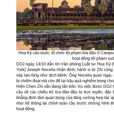
Hoa Kỳ cáo buộc, tổ chức tội phạm lừa đảo ở Campuchi
hoạt động tội phạm suố
DOJ ngày 14/10 dẫn lời Văn phòng Luật sư Hoa Kỳ (U.
York) Joseph Nocella nhận định, hành vi từ Zhi cùng
này lan rộng như dịch bệnh. Ông Nocella quan ngại,
bị chiếm đoạt mà còn để lại hậu quả nghiêm trọng cho
Hiện Chen Zhi vẫn đang lẩn trốn. Vụ việc được
DOJ
t
cầu về các chiêu trò lừa đảo đầu tư trực tuyến, đặc b
khẳng định tầm quan trọng của tăng cường hợp tác q
như hệ thống tài chính toàn cầu trước những hình 
hoạt động.