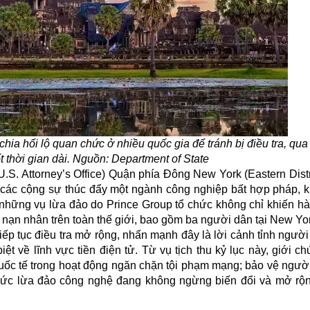
a hối lộ quan chức ở nhiều quốc gia để tránh bị điều tra, qua 
t thời gian dài. Nguồn: Department of State
S. Attorney’s Office) Quận phía Đông New York (Eastern Distr
 các cộng sự thúc đẩy một ngành công nghiệp bất hợp pháp, kh
 những vụ lừa đảo do Prince Group tổ chức không chỉ khiến h
 nạn nhân trên toàn thế giới, bao gồm ba người dân tại New Yo
iếp tục điều tra mở rộng, nhấn mạnh đây là lời cảnh tỉnh ngườ
iệt về lĩnh vực tiền điện tử. Từ vụ tịch thu kỷ lục này, giới 
uốc tế trong hoạt động ngăn chặn tội phạm mạng; bảo vệ ngườ
thức lừa đảo công nghệ đang không ngừng biến đổi và mở rộ