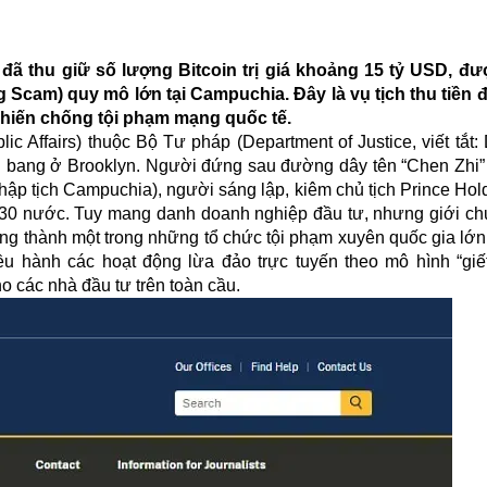
ã thu giữ số lượng Bitcoin trị giá khoảng 15 tỷ USD, đ
g Scam) quy mô lớn tại Campuchia. Đây là vụ tịch thu tiền đ
chiến chống tội phạm mạng quốc tế.
c Affairs) thuộc Bộ Tư pháp (Department of Justice, viết tắt
iên bang ở Brooklyn. Người đứng sau đường dây tên “Chen Zhi” 
 nhập tịch Campuchia), người sáng lập, kiêm chủ tịch Prince Ho
n 30 nước. Tuy mang danh doanh nghiệp đầu tư, nhưng giới c
ớng thành một trong những tổ chức tội phạm xuyên quốc gia lớn
u hành các hoạt động lừa đảo trực tuyến theo mô hình “giết
ho các nhà đầu tư trên toàn cầu.