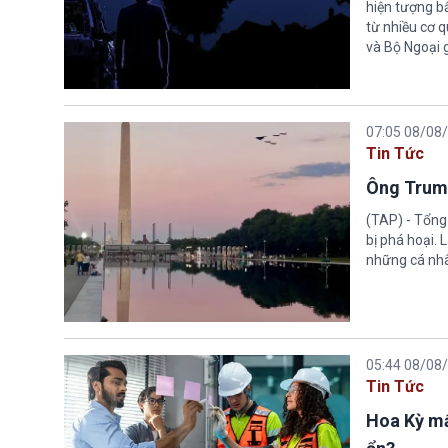
hiện tượng b
từ nhiều cơ 
và Bộ Ngoại 
07:05 08/08
Tin Tức
Ông Trump
(TAP) - Tổng
bị phá hoại.
những cá nhâ
05:44 08/08
Tin Tức
Hoa Kỳ mấ