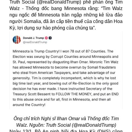
Truth Social (@realDonaldTrump) phê phán ông Tim
Walz - Thống đốc bang Minnesota rằng: “Tim Walz
ngu ngốc để Minnesota tràn ngập những kẻ lừa đảo
người Somalia, đã ăn cắp tiền thuế của công dân Hoa
Kỳ, lợi dụng sự hào phóng của chúng ta”.
Ông chỉ trích Nghị sĩ Ilhan Omar và Thống đốc Tim
Walz. Nguồn: Truth Social (@realDonaldTrump)
Ngày 13/1, Bộ An ninh Nội địa Hoa Kỳ (DHS) cũng