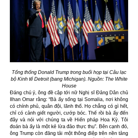
Tổng thống Donald Trump trong buổi họp tại Câu lạc
bộ Kinh tế Detroit (bang Michigan). Nguồn: The White
House
Đáng chú ý, ông đề cập tới nữ Nghị sĩ Đảng Dân chủ
Ilhan Omar rằng: “Bà ấy sống tại Somalia, nơi không
có chính phủ, quân đội, lãnh thổ. Họ chẳng có gì hết,
chỉ có cảnh giết người, cướp bóc. Thế rồi bà ấy đến
đây và nói với chúng ta về Hiến pháp Hoa Kỳ. Tôi
đoán bà ấy là một kẻ lừa đảo thực thụ”. Bên cạnh đó,
ông Trump còn đăng tải một thông điệp trên nền tảng