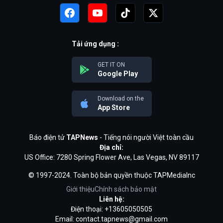
Tải ứng dụng :
GET IT ON
Google Play
Download on the
App Store
Báo điện tử
TAPNews
- Tiếng nói người Việt toàn cầu
Địa chỉ:
US Office: 7280 Spring Flower Ave, Las Vegas, NV 89117
© 1997-2024. Toàn bộ bản quyền thuộc TAPMediaInc
Giới thiệu
Chính sách bảo mật
Liên hệ:
Điện thoại: +13605050505
Email:
contact.tapnews@gmail.com