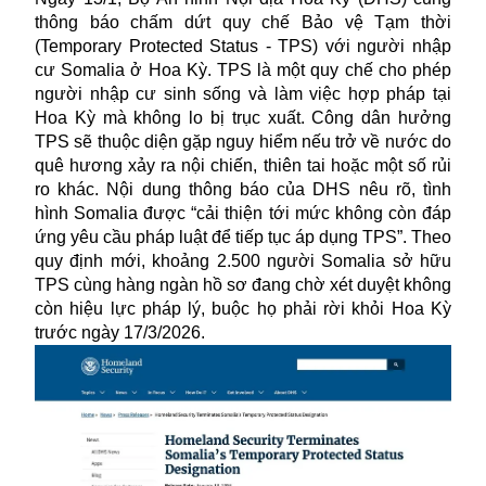
thông báo chấm dứt quy chế Bảo vệ Tạm thời
(Temporary Protected Status - TPS) với người nhập
cư Somalia ở Hoa Kỳ. TPS là một quy chế cho phép
người nhập cư sinh sống và làm việc hợp pháp tại
Hoa Kỳ mà không lo bị trục xuất. Công dân hưởng
TPS sẽ thuộc diện gặp nguy hiểm nếu trở về nước do
quê hương xảy ra nội chiến, thiên tai hoặc một số rủi
ro khác. Nội dung thông báo của DHS nêu rõ, tình
hình Somalia được “cải thiện tới mức không còn đáp
ứng yêu cầu pháp luật để tiếp tục áp dụng TPS”. Theo
quy định mới, khoảng 2.500 người Somalia sở hữu
TPS cùng hàng ngàn hồ sơ đang chờ xét duyệt không
còn hiệu lực pháp lý, buộc họ phải rời khỏi Hoa Kỳ
trước ngày 17/3/2026.