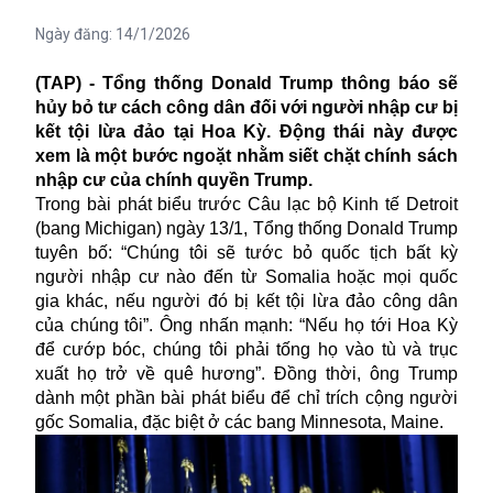
Ngày đăng:
14/1/2026
(TAP) - Tổng thống Donald Trump thông báo sẽ
hủy bỏ tư cách công dân đối với người nhập cư bị
kết tội lừa đảo tại Hoa Kỳ. Động thái này được
xem là một bước ngoặt nhằm siết chặt chính sách
nhập cư của chính quyền Trump.
Trong bài phát biểu trước Câu lạc bộ Kinh tế Detroit
(bang Michigan) ngày 13/1, Tổng thống Donald Trump
tuyên bố: “Chúng tôi sẽ tước bỏ quốc tịch bất kỳ
người nhập cư nào đến từ Somalia hoặc mọi quốc
gia khác, nếu người đó bị kết tội lừa đảo công dân
của chúng tôi”. Ông nhấn mạnh: “Nếu họ tới Hoa Kỳ
để cướp bóc, chúng tôi phải tống họ vào tù và trục
xuất họ trở về quê hương”. Đồng thời, ông Trump
dành một phần bài phát biểu để chỉ trích cộng người
gốc Somalia, đặc biệt ở các bang Minnesota, Maine.