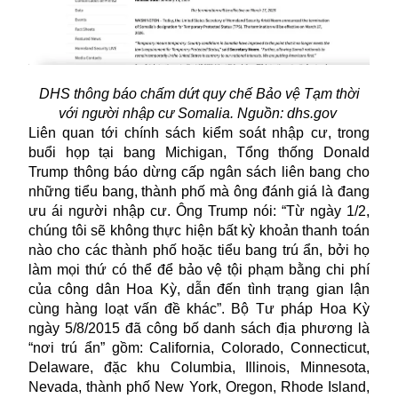
DHS thông báo chấm dứt quy chế Bảo vệ Tạm thời
với người nhập cư Somalia. Nguồn: dhs.gov
Liên quan tới chính sách kiểm soát
nhập cư
, trong
buổi họp tại bang Michigan, Tổng thống Donald
Trump thông báo dừng cấp ngân sách liên bang cho
những tiểu bang, thành phố mà ông đánh giá là đang
ưu ái người nhập cư. Ông Trump nói: “Từ ngày 1/2,
chúng tôi sẽ không thực hiện bất kỳ khoản thanh toán
nào cho các thành phố hoặc tiểu bang trú ẩn, bởi họ
làm mọi thứ có thể để bảo vệ tội phạm bằng chi phí
của công dân Hoa Kỳ, dẫn đến tình trạng gian lận
cùng hàng loạt vấn đề khác”. Bộ Tư pháp Hoa Kỳ
ngày 5/8/2015 đã công bố danh sách địa phương là
“nơi trú ẩn” gồm: California, Colorado, Connecticut,
Delaware, đặc khu Columbia, Illinois, Minnesota,
Nevada, thành phố New York, Oregon, Rhode Island,