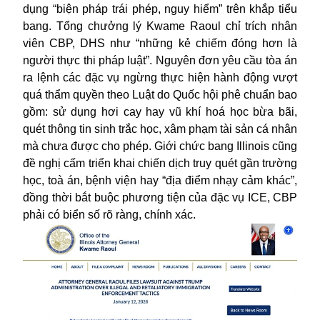
dụng “biện pháp trái phép, nguy hiểm” trên khắp tiểu
bang. Tổng chưởng lý Kwame Raoul chỉ trích nhân
viên CBP, DHS như “những kẻ chiếm đóng hơn là
người thực thi pháp luật”. Nguyên đơn yêu cầu tòa án
ra lệnh các đặc vụ ngừng thực hiện hành động vượt
quá thẩm quyền theo Luật do Quốc hội phê chuẩn bao
gồm: sử dụng hơi cay hay vũ khí hoá học bừa bãi,
quét thông tin sinh trắc học, xâm phạm tài sản cá nhân
mà chưa được cho phép. Giới chức bang Illinois cũng
đề nghị cấm triển khai chiến dịch truy quét gần trường
học, toà án, bệnh viện hay “địa điểm nhạy cảm khác”,
đồng thời bắt buộc phương tiện của đặc vụ ICE, CBP
phải có biển số rõ ràng, chính xác.