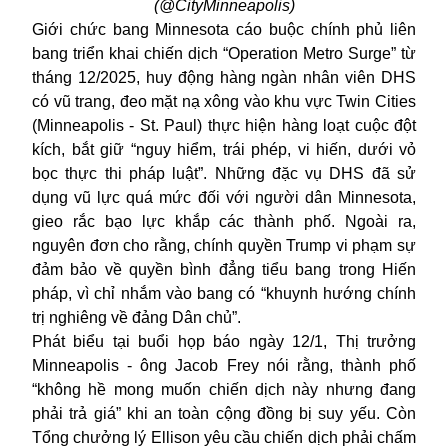
(@CityMinneapolis)
Giới chức bang
Minnesota
cáo buộc chính phủ liên
bang triển khai chiến dịch “Operation Metro Surge” từ
tháng 12/2025, huy động hàng ngàn nhân viên DHS
có vũ trang, đeo mặt nạ xông vào khu vực Twin Cities
(Minneapolis - St. Paul) thực hiện hàng loạt cuộc đột
kích, bắt giữ “nguy hiểm, trái phép, vi hiến, dưới vỏ
bọc thực thi pháp luật”. Những đặc vụ DHS đã sử
dụng vũ lực quá mức đối với người dân Minnesota,
gieo rắc bạo lực khắp các thành phố. Ngoài ra,
nguyên đơn cho rằng, chính quyền Trump vi phạm sự
đảm bảo về quyền bình đẳng tiểu bang trong Hiến
pháp, vì chỉ nhắm vào bang có “khuynh hướng chính
trị nghiêng về đảng Dân chủ”.
Phát biểu tại buổi họp báo ngày 12/1, Thị trưởng
Minneapolis - ông Jacob Frey nói rằng, thành phố
“không hề mong muốn chiến dịch này nhưng đang
phải trả giá” khi an toàn cộng đồng bị suy yếu. Còn
Tổng chưởng lý Ellison yêu cầu chiến dịch phải chấm