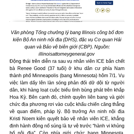
Văn phòng Tổng chưởng lý bang Illinois công bố đơn
kiện Bộ An ninh nội địa (DHS), đặc vụ Cơ quan Hải
quan và Bảo vệ biên giới (CBP). Nguồn:
illinoisattorneygeneral.gov
Động thái trên diễn ra sau vụ nhân viên ICE bắn chết
bà Renee Good (37 tuổi) ở khu dân cư phía Nam
thành phố Minneapolis (bang Minnesota) hôm 7/1. Vụ
việc làm dấy lên làn sóng phản đối dữ dội từ người
dân, khi hàng loạt cuộc biểu tình bùng phát trên khắp
Hoa Kỳ. Bên cạnh đó, chính quyền liên bang và giới
chức địa phương rơi vào cuộc khẩu chiến căng thẳng
về quan điểm, pháp lý. Bộ trưởng An ninh nội địa
Kristi Noem kiên quyết bảo vệ nhân viên ICE, khẳng
định hành động nổ súng là tự vệ trước “hành vi khủng
bố nội địa”. Còn phía giới chức bang Minnesota,