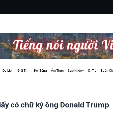
Du Lịch
Giải Trí
Đời Sống
Ẩm Thực
Sức Khỏe
Di Trú
Buôn Ch
giấy có chữ ký ông Donald Trump