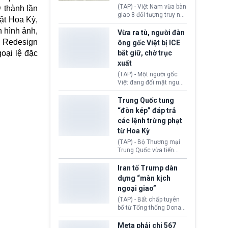
động tại Việt Nam và
(TAP) - Việt Nam vừa bàn
ở thành lần
Lào, lôi kéo hàng nghìn
giao 8 đối tượng truy nã
uật Hoa Kỳ,
người tham gia, luân
đỏ Interpol cho lực lượng
chuyển dòng tiền qua
n hình ảnh,
chức năng Hàn Quốc.
Vừa ra tù, người đàn
nhiều lớp tài khoản. Sau
Nhóm này bị xác định
in Redesign
ông gốc Việt bị ICE
hơn 2 tuần phối hợp truy
lừa đảo 619 nạn nhân,
oại lệ đặc
bắt giữ, chờ trục
xét, lực lượng chức năng
chiếm đoạt hơn 17,7 tỷ
hai nước đã bắt giữ 171
xuất
KRW.
đối tượng.
(TAP) - Một người gốc
Việt đang đối mặt nguy
cơ bị trục xuất khỏi Hoa
Kỳ sau khi đã chấp hành
Trung Quốc tung
xong bản án liên quan
“đòn kép” đáp trả
đến tội ác từ hơn 30
các lệnh trừng phạt
năm trước tại California.
từ Hoa Kỳ
(TAP) - Bộ Thương mại
Trung Quốc vừa tiến
hành áp đặt lệnh trừng
phạt lên hàng loạt thực
Iran tố Trump dàn
thể và siết chặt kiểm
dựng “màn kịch
soát xuất khẩu máy bay
ngoại giao”
không người lái (UAV)
sang Hoa Kỳ. Động thái
(TAP) - Bất chấp tuyên
này nhằm đáp trả các
bố từ Tổng thống Donald
biện pháp hạn chế
Trump về tiến trình đàm
thương mại, áp thuế mới
phán hòa bình, Iran
Meta phải chi 567