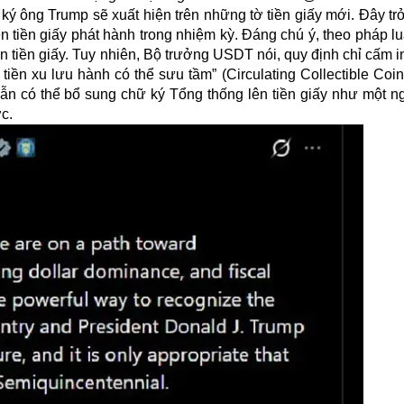
ý ông Trump sẽ xuất hiện trên những tờ tiền giấy mới. Đây tr
 tiền giấy phát hành trong nhiệm kỳ. Đáng chú ý, theo pháp l
n tiền giấy. Tuy nhiên, Bộ trưởng USDT nói, quy định chỉ cấm i
 tiền xu lưu hành có thể sưu tầm” (Circulating Collectible Co
vẫn có thể bổ sung chữ ký Tổng thống lên tiền giấy như một ng
c.