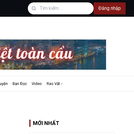
Đăng nhập
uyện
Bạn Đọc
Video
Rao Vặt
MỚI NHẤT