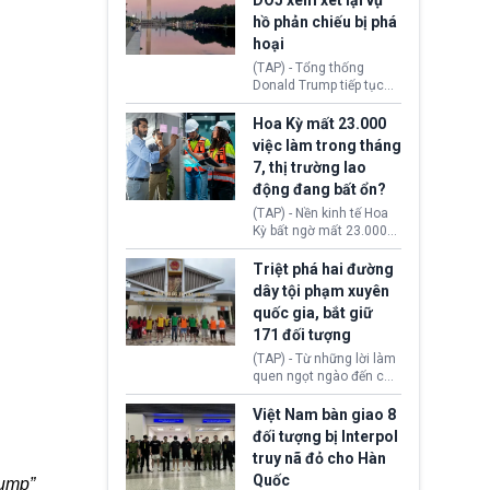
DOJ xem xét lại vụ
thường chưa xác định
hồ phản chiếu bị phá
(UAP). Những tài liệu này
hoại
bao gồm hình ảnh,
video, báo cáo từ nhiều
(TAP) - Tổng thống
cơ quan khác nhau như
Donald Trump tiếp tục
Cục Điều tra Liên bang
cho rằng, hồ phản chiếu
(FBI), Cơ quan Tình báo
trước Đài tưởng niệm
Hoa Kỳ mất 23.000
Trung ương (CIA) và Bộ
Lincoln bị phá hoại. Lãnh
việc làm trong tháng
Ngoại giao (DOS).
đạo Nhà Trắng yêu cầu
7, thị trường lao
Bộ Tư pháp (DOJ) xem
động đang bất ổn?
xét lại quyết định hủy
truy tố những cá nhân bị
(TAP) - Nền kinh tế Hoa
nghi ngờ làm hư hại
Kỳ bất ngờ mất 23.000
công trình.
việc làm vào tháng 7,
cho thấy thị trường lao
Triệt phá hai đường
động có dấu hiệu suy
dây tội phạm xuyên
yếu sau thời gian duy trì
quốc gia, bắt giữ
tương đối ổn định suốt
171 đối tượng
nửa năm 2026.
(TAP) - Từ những lời làm
quen ngọt ngào đến các
“sàn vàng ảo”, bất động
sản trực tuyến cùng
Việt Nam bàn giao 8
đường dây đánh bạc quy
đối tượng bị Interpol
mô lớn, hai tổ chức tội
truy nã đỏ cho Hàn
phạm xuyên quốc gia đã
Quốc
dựng lên mạng lưới hoạt
rump”