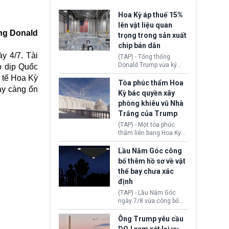
Hoa Kỳ áp thuế 15%
lên vật liệu quan
ống Donald
trọng trong sản xuất
chip bán dẫn
y 4/7. Tài
(TAP) - Tổng thống
Donald Trump vừa ký
o dịp Quốc
sắc lệnh áp thuế bổ
 tế Hoa Kỳ
sung 15% cùng cơ chế
Tòa phúc thẩm Hoa
ày càng ổn
giá sàn nhập khẩu
Kỳ bác quyền xây
nghiêm ngặt đối với
phòng khiêu vũ Nhà
polysilicon và các sản
Trắng của Trump
phẩm hạ nguồn. Quyết
định này nhằm khôi
(TAP) - Một tòa phúc
phục chuỗi cung ứng
thẩm liên bang Hoa Kỳ
công nghệ, năng lượng
vừa phán quyết, chính
mặt trời nội địa trước sự
quyền Tổng thống
Lầu Năm Góc công
thống trị của Trung
Donald Trump không có
bố thêm hồ sơ về vật
Quốc.
quyền tự ý xây phòng
thể bay chưa xác
khiêu vũ mới rộng
định
khoảng 90.000 feet
vuông tại khu vực Cánh
(TAP) - Lầu Năm Góc
Đông Nhà Trắng.
ngày 7/8 vừa công bố
thêm 41 hồ sơ liên quan
đến UFO hay còn được
Ông Trump yêu cầu
gọi là hiện tượng bất