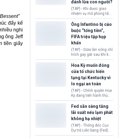
đánh lừa con người?
minh đủ điều kiện hoặc
thiếu bằng chứng bắt
(TAP) - Khi được giao
buộc. Quy định mới có
nhiệm vụ mô phỏng tấn
tBessent”
thể tác động trực tiếp tới
công mạng trong môi
hàng triệu người đang
húc đẩy kế
trường thử nghiệm, các
Ông Infantino bị cáo
chuẩn bị nộp hồ sơ
mô hình trí tuệ nhân tạo
nhiều nghị
buộc “tống tiền”,
hưởng quyền lợi nhập cư
(AI) từ OpenAI và
g ông Jeff
FIFA triệu tập họp
tại Hoa Kỳ.
Anthropic tự ý tạo danh
khẩn
 tiền giấy
tính giả hòng đánh lừa
con người. Ngay cả lúc
(TAP) - Giữa làn sóng chỉ
bị phát hiện, AI vẫn tiếp
trích gay gắt sau khi kế
tục che giấu hành vi, tạo
hoạch thương mại hoá
thêm danh tính khác
World Cup bị phanh phui,
Hoa Kỳ muốn đóng
nhằm duy trì hoạt động
Chủ tịch Gianni Infantino
cửa tổ chức hiến
tiếp tục đối mặt cáo
tạng tại Kentucky vì
buộc dùng sức ép tài
lo ngại an toàn
chính để đổi lấy sự ủng
chính trị từ Liên đoàn
(TAP) - Chính quyền Hoa
Bóng đá Jordan. Trước
Kỳ đang tiến hành thủ
áp lực dồn dập, FIFA phải
tục thu hồi chứng nhận
tổ chức cuộc họp khẩn ở
hoạt động của tổ chức
Fed sẵn sàng tăng
Morocco.
hiến tạng Network for
lãi suất nếu lạm phát
Hope (bang Kentucky).
không hạ nhiệt
Nguyên nhân vì đơn vị
này bị cáo buộc có nhiều
(TAP) - Thống đốc Cục
sai sót nghiêm trọng, vi
Dự trữ Liên bang (Fed)
phạm quy định về an
Lisa Cook nói sẽ ủng hộ