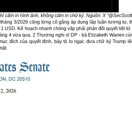
 chỉ cấm in hình ảnh, không cấm in chữ ký. Nguồn: X “@SecScot
háng 3/2026 cũng từng cố gắng áp dụng lập luận tương tự, t
1 USD. Kế hoạch nhanh chóng vấp phải phản đối quyết liệt từ 
háng 4 vừa qua, 2 Thượng nghị sĩ DP - bà Elizabeth Warren cùn
mục đích của quyết định, bày tỏ lo ngại: đưa chữ ký Trump lên
mặt.