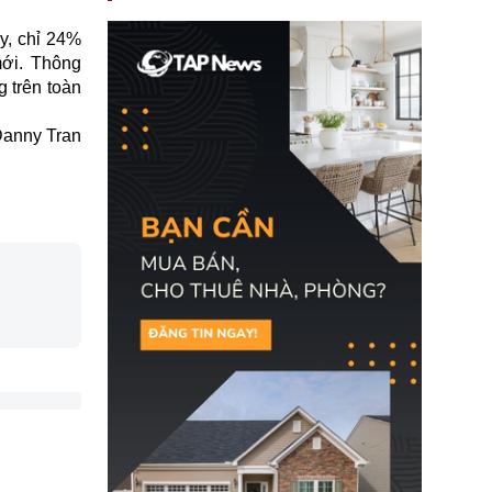
nay, người mắc viêm
gan B hoặc viêm gan C
ấy, chỉ 24%
sẽ không còn bị mặc
định không đáp ứng tiêu
mới. Thông
chuẩn sức khỏe chỉ vì
g trên toàn
chi phí điều trị khi nộp hồ
sơ xin visa cư trú.
anny Tran