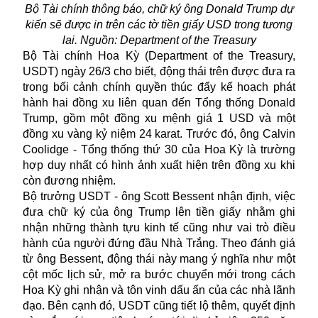
Bộ Tài chính thông báo, chữ ký ông Donald Trump dự
kiến sẽ được in trên các tờ tiền giấy USD trong tương
lai. Nguồn: Department of the Treasury
Bộ Tài chính Hoa Kỳ (Department of the Treasury,
USDT) ngày 26/3 cho biết, động thái trên được đưa ra
trong bối cảnh chính quyền thúc đẩy kế hoạch phát
hành hai đồng xu liên quan đến Tổng thống Donald
Trump, gồm một đồng xu mệnh giá 1 USD và một
đồng xu vàng kỷ niệm 24 karat. Trước đó, ông Calvin
Coolidge - Tổng thống thứ 30 của Hoa Kỳ là trường
hợp duy nhất có hình ảnh xuất hiện trên đồng xu khi
còn đương nhiệm.
Bộ trưởng USDT - ông Scott Bessent nhận định, việc
đưa chữ ký của ông Trump lên tiền giấy nhằm ghi
nhận những thành tựu kinh tế cũng như vai trò điều
hành của người đứng đầu Nhà Trắng. Theo đánh giá
từ ông Bessent, động thái này mang ý nghĩa như một
cột mốc lịch sử, mở ra bước chuyển mới trong cách
Hoa Kỳ ghi nhận và tôn vinh dấu ấn của các nhà lãnh
đạo. Bên cạnh đó,
USDT
cũng tiết lộ thêm, quyết định