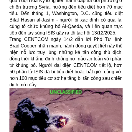
quân đội Hoa Kỳ từng tiến hành đáp trả đối phương ở
chiến trường Syria, hướng đến tiêu diệt hơn 70 mục
tiêu. Đến tháng 1, Washington, D.C. cũng tiêu diệt
Bilal Hasan al-Jasim - người bị xác định có qua lại
cùng tổ chức khủng bố Al-Qaeda, và liên quan trực
tiếp đến tay súng ISIS gây ra tội tác hồi 13/12/2025.
Trang CENTCOM ngày 14/2 dẫn lời Phó Tư lệnh
Brad Cooper nhấn mạnh, hành động quyết liệt này thể
hiện nỗ lực truy lùng những kẻ tấn công thù địch,
đồng thời khẳng định không nơi nào an toàn với phần
tử khủng bố. Người đại diện CENTCOM tiết lộ, hơn
50 phần tử ISIS đã bị tiêu diệt hoặc bắt giữ, cùng với
hơn 100 mục tiêu cơ sở hạ tầng bị tấn công sau chiến
dịch mới đây.