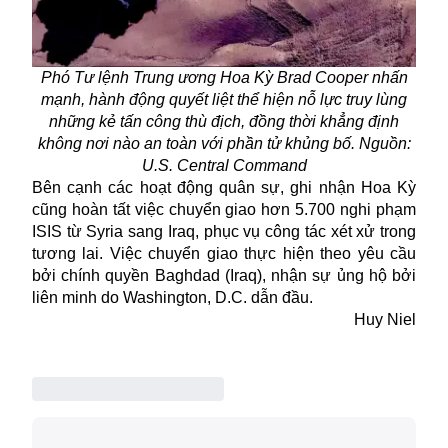
Phó Tư lệnh Trung ương Hoa Kỳ Brad Cooper nhấn
mạnh, hành động quyết liệt thể hiện nỗ lực truy lùng
những kẻ tấn công thù địch, đồng thời khẳng định
không nơi nào an toàn với phần tử khủng bố. Nguồn:
U.S. Central Command
Bên cạnh các hoạt động quân sự, ghi nhận
Hoa Kỳ
cũng hoàn tất việc chuyển giao hơn 5.700 nghi phạm
ISIS từ Syria sang Iraq, phục vụ công tác xét xử trong
tương lai. Việc chuyển giao thực hiện theo yêu cầu
bởi chính quyền Baghdad (Iraq), nhận sự ủng hộ bởi
liên minh do Washington, D.C. dẫn đầu.
Huy Niel