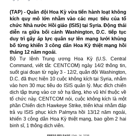
(TAP) - Quân đội Hoa Kỳ vừa tiến hành loạt không
kích quy mô lớn nhằm vào các mục tiêu của tổ
chức Nhà nước Hồi giáo (ISIS) tại Syria. Động thái
diễn ra giữa bối cảnh Washington, D.C. tiếp tục
duy trì gây áp lực quân sự lên mạng lưới khủng
bố từng khiến 3 công dân Hoa Kỳ thiệt mạng hồi
tháng 12 năm ngoái.
Bộ Tư lệnh Trung ương Hoa Kỳ (U.S. Central
Command, viết tắt: CENTCOM) ngày 14/2 thông tin,
suốt giai đoạn từ ngày 3 - 12/2, quân đội Washington,
D.C. đã thực hiện 10 cuộc không kích tại Syria, nhắm
vào hơn 30 mục tiêu do ISIS quản lý. Mục đích chiến
dịch tập trung vào cơ sở hạ tầng, kho vũ khí thuộc về
tổ chức này. CENTCOM nói, cuộc không kích là một
phần Chiến dịch Hawkeye Strike, triển khai nhằm đáp
trả vụ ISIS phục kích Palmyra hồi 13/12 năm ngoái,
khiến 3 công dân Hoa Kỳ thiệt mạng, bao gồm 2 hai
binh sĩ, 1 thông dịch viên.