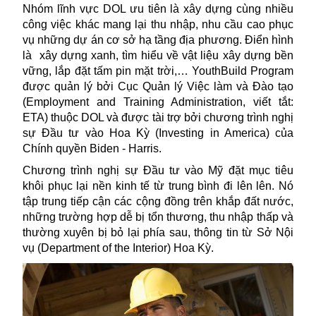
Nhóm lĩnh vực DOL ưu tiên là xây dựng cùng nhiều
công việc khác mang lại thu nhập, nhu cầu cao phục
vụ những dự án cơ sở hạ tầng địa phương. Điển hình
là
xây dựng xanh, tìm hiểu về vật liệu xây dựng bền
vững, lắp đặt tấm
pin mặt trời
,… YouthBuild Program
được quản lý bởi Cục Quản lý Việc làm và Đào tạo
(Employment and Training Administration, viết tắt:
ETA) thuộc DOL và được tài trợ bởi chương trình nghị
sự Đầu tư vào Hoa Kỳ (Investing in America) của
Chính quyền Biden - Harris.
Chương trình nghị sự Đầu tư vào
Mỹ
đặt mục tiêu
khôi phục lại nền kinh tế từ trung bình đi lên lên. Nó
tập trung tiếp cận các cộng đồng trên khắp đất nước,
những trường hợp dễ bị tổn thương, thu nhập thấp và
thường xuyên bị bỏ lại phía sau, thông tin từ Sở Nội
vụ (Department of the Interior) Hoa Kỳ.