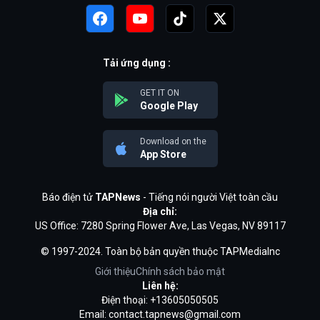
Tải ứng dụng :
GET IT ON
Google Play
Download on the
App Store
Báo điện tử
TAPNews
- Tiếng nói người Việt toàn cầu
Địa chỉ:
US Office: 7280 Spring Flower Ave, Las Vegas, NV 89117
© 1997-2024. Toàn bộ bản quyền thuộc TAPMediaInc
Giới thiệu
Chính sách bảo mật
Liên hệ:
Điện thoại: +13605050505
Email:
contact.tapnews@gmail.com