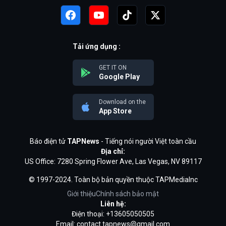
Tải ứng dụng :
GET IT ON
Google Play
Download on the
App Store
Báo điện tử
TAPNews
- Tiếng nói người Việt toàn cầu
Địa chỉ:
US Office: 7280 Spring Flower Ave, Las Vegas, NV 89117
© 1997-2024. Toàn bộ bản quyền thuộc TAPMediaInc
Giới thiệu
Chính sách bảo mật
Liên hệ:
Điện thoại: +13605050505
Email:
contact.tapnews@gmail.com