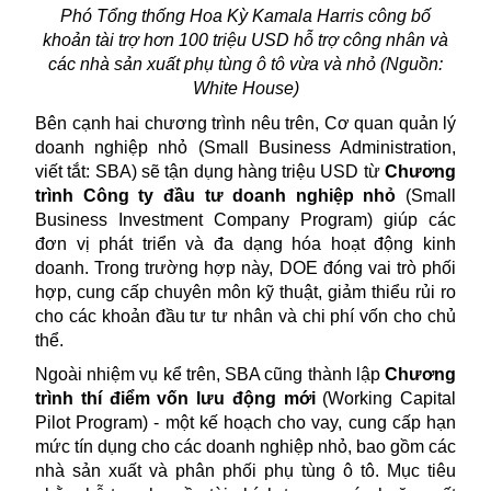
Phó Tổng thống Hoa Kỳ Kamala Harris công bố
khoản tài trợ hơn 100 triệu USD hỗ trợ công nhân và
các nhà sản xuất phụ tùng ô tô vừa và nhỏ (Nguồn:
White House)
Bên cạnh hai chương trình nêu trên, Cơ quan quản lý
doanh nghiệp
nhỏ (Small Business Administration,
viết tắt: SBA) sẽ tận dụng hàng triệu USD từ
Chương
trình Công ty đầu tư doanh nghiệp nhỏ
(Small
Business Investment Company Program) giúp các
đơn vị phát triển và đa dạng hóa hoạt động kinh
doanh. Trong trường hợp này, DOE đóng vai trò phối
hợp, cung cấp chuyên môn kỹ thuật, giảm thiểu rủi ro
cho các khoản đầu tư tư nhân và chi phí vốn cho chủ
thể.
Ngoài nhiệm vụ kể trên, SBA cũng thành lập
Chương
trình thí điểm vốn lưu động mới
(Working Capital
Pilot Program) - một kế hoạch cho vay, cung cấp hạn
mức tín dụng cho các doanh nghiệp nhỏ, bao gồm các
nhà sản xuất và phân phối phụ tùng ô tô. Mục tiêu