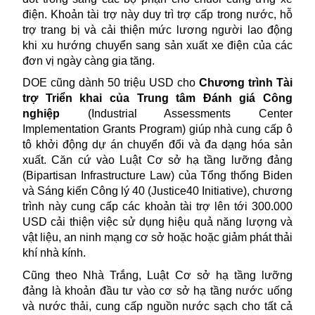
điện. Khoản tài trợ này duy trì trợ cấp trong nước, hỗ
trợ trang bị và cải thiện mức lương người lao động
khi xu hướng chuyển sang sản xuất
xe điện
của các
đơn vị ngày càng gia tăng.
DOE cũng dành 50 triệu USD cho
Chương trình Tài
trợ Triển khai của Trung tâm Đánh giá Công
nghiệp
(Industrial Assessments Center
Implementation Grants Program) giúp nhà cung cấp ô
tô khởi động dự án chuyển đổi và đa dạng hóa sản
xuất. Căn cứ vào Luật Cơ sở hạ tầng lưỡng đảng
(Bipartisan Infrastructure Law) của Tổng thống Biden
và Sáng kiến Công lý 40 (Justice40 Initiative), chương
trình này cung cấp các khoản tài trợ lên tới 300.000
USD cải thiện việc sử dụng hiệu quả năng lượng và
vật liệu, an ninh mạng cơ sở hoặc hoặc giảm phát thải
khí nhà kính.
Cũng theo Nhà Trắng, Luật Cơ sở hạ tầng lưỡng
đảng là khoản đầu tư vào cơ sở hạ tầng nước uống
và nước thải, cung cấp nguồn nước sạch cho tất cả