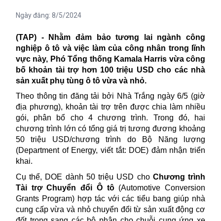
Ngày đăng:
8/5/2024
(TAP) -
Nhằm đảm bảo tương lai ngành công
nghiệp ô tô và việc làm của công nhân trong lĩnh
vực này, Phó Tổng thống Kamala Harris vừa công
bố khoản tài trợ hơn 100 triệu USD cho các nhà
sản xuất phụ tùng ô tô vừa và nhỏ.
Theo thông tin đăng tải bởi
Nhà Trắng
ngày 6/5 (giờ
địa phương), khoản tài trợ trên được chia làm nhiều
gói, phân bổ cho 4 chương trình. Trong đó, hai
chương trình lớn có tổng giá trị tương đương khoảng
50 triệu USD/chương trình do Bộ Năng lượng
(Department of Energy, viết tắt: DOE) đảm nhận triển
khai.
Cụ thể, DOE dành 50 triệu USD cho
Chương trình
Tài trợ Chuyển đổi Ô tô
(Automotive Conversion
Grants Program) hợp tác với các tiểu bang giúp nhà
cung cấp vừa và nhỏ chuyển đổi từ sản xuất động cơ
đốt trong sang các bộ phận cho chuỗi cung ứng xe