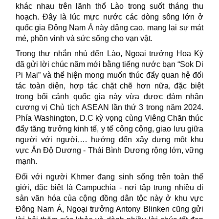
khác nhau trên lãnh thổ Lào trong suốt tháng thu
hoạch. Đây là lúc mực nước các dòng sông lớn ở
quốc gia Đông Nam Á này dâng cao, mang lại sự mát
mẻ, phồn vinh và sức sống cho vạn vật.
Trong thư nhắn nhủ đến Lào, Ngoại trưởng Hoa Kỳ
đã gửi lời chúc năm mới bằng tiếng nước bạn “Sok Di
Pi Mai” và thể hiện mong muốn thúc đẩy quan hệ đối
tác toàn diện, hợp tác chặt chẽ hơn nữa, đặc biệt
trong bối cảnh quốc gia này vừa được đảm nhận
cương vị Chủ tịch ASEAN lần thứ 3 trong năm 2024.
Phía Washington, D.C kỳ vọng cùng Viêng Chăn thúc
đẩy tăng trưởng kinh tế, y tế công cộng, giao lưu giữa
người với người,… hướng đến xây dựng một khu
vực Ấn Độ Dương - Thái Bình Dương rộng lớn, vững
mạnh.
Đối với người Khmer đang sinh sống trên toàn thế
giới, đặc biệt là Campuchia - nơi tập trung nhiều di
sản văn hóa của cộng đồng dân tộc này ở khu vực
Đông Nam Á, Ngoại trưởng Antony Blinken cũng gửi