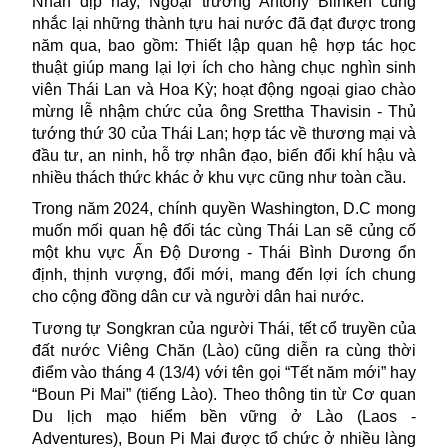
Nhân dịp này, Ngoại trưởng Antony Blinken cũng
nhắc lại những thành tựu hai nước đã đạt được trong
năm qua, bao gồm: Thiết lập quan hệ hợp tác học
thuật giúp mang lại lợi ích cho hàng chục nghìn sinh
viên Thái Lan và Hoa Kỳ; hoạt động ngoại giao chào
mừng lễ nhậm chức của ông Srettha Thavisin - Thủ
tướng thứ 30 của Thái Lan; hợp tác về thương mại và
đầu tư, an ninh, hỗ trợ nhân đạo, biến đổi khí hậu và
nhiều thách thức khác ở khu vực cũng như toàn cầu.
Trong năm 2024, chính quyền
Washington, D.C
mong
muốn mối quan hệ đối tác cùng Thái Lan sẽ củng cố
một khu vực Ấn Độ Dương - Thái Bình Dương ổn
định, thịnh vượng, đổi mới, mang đến lợi ích chung
cho cộng đồng dân cư và người dân hai nước.
Tương tự Songkran của người Thái, tết cổ truyền của
đất nước Viêng Chăn (Lào) cũng diễn ra cùng thời
điểm vào tháng 4 (13/4) với tên gọi “Tết năm mới” hay
“Boun Pi Mai” (tiếng Lào). Theo thông tin từ Cơ quan
Du lịch mạo hiểm bền vững ở Lào (Laos -
Adventures), Boun Pi Mai được tổ chức ở nhiều làng