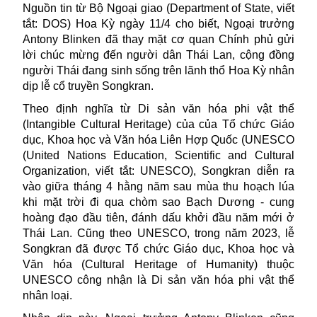
Nguồn tin từ
Bộ Ngoại giao
(Department of State, viết
tắt: DOS) Hoa Kỳ ngày 11/4 cho biết, Ngoại trưởng
Antony Blinken đã thay mặt cơ quan Chính phủ gửi
lời chúc mừng đến người dân Thái Lan, cộng đồng
người Thái đang sinh sống trên lãnh thổ Hoa Kỳ nhân
dịp lễ cổ truyền Songkran.
Theo định nghĩa từ Di sản văn hóa phi vật thể
(Intangible Cultural Heritage) của của Tổ chức Giáo
dục, Khoa học và Văn hóa Liên Hợp Quốc (UNESCO
(United Nations Education, Scientific and Cultural
Organization, viết tắt: UNESCO), Songkran diễn ra
vào giữa tháng 4 hằng năm sau mùa thu hoạch lúa
khi mặt trời đi qua chòm sao Bạch Dương - cung
hoàng đạo đầu tiên, đánh dấu khởi đầu năm mới ở
Thái Lan
. Cũng theo UNESCO, trong năm 2023, lễ
Songkran đã được Tổ chức Giáo dục, Khoa học và
Văn hóa (Cultural Heritage of Humanity) thuộc
UNESCO công nhận là Di sản văn hóa phi vật thể
nhân loại.