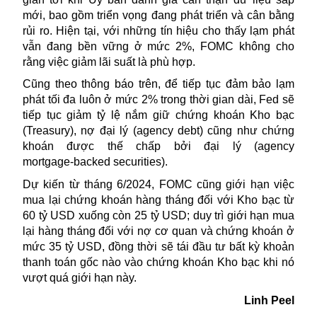
mới, bao gồm triển vọng đang phát triển và cân bằng
rủi ro. Hiện tại, với những tín hiệu cho thấy
lạm phát
vẫn đang bền vững ở mức 2%, FOMC không cho
rằng việc giảm lãi suất là phù hợp.
Cũng theo thông báo trên, để tiếp tục đảm bảo lạm
phát tối đa luôn ở mức 2% trong thời gian dài, Fed sẽ
tiếp tục giảm tỷ lệ nắm giữ chứng khoán Kho bạc
(Treasury), nợ đại lý (agency debt) cũng như chứng
khoán được thế chấp bởi đại lý (agency
mortgage‑backed securities).
Dự kiến từ tháng 6/2024, FOMC cũng giới hạn việc
mua lại
chứng khoán
hàng tháng đối với Kho bạc từ
60 tỷ USD xuống còn 25 tỷ USD; duy trì giới hạn mua
lại hàng tháng đối với nợ cơ quan và chứng khoán ở
mức 35 tỷ USD, đồng thời sẽ tái đầu tư bất kỳ khoản
thanh toán gốc nào vào chứng khoán Kho bạc khi nó
vượt quá giới hạn này.
Linh Peel