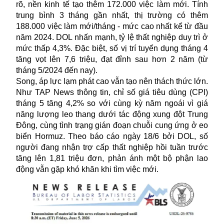
rõ, nền kinh tế tạo thêm 172.000 việc làm mới. Tính
trung bình 3 tháng gần nhất, thị trường có thêm
188.000 việc làm mới/tháng - mức cao nhất kể từ đầu
năm 2024. DOL nhấn mạnh, tỷ lệ thất nghiệp duy trì ở
mức thấp 4,3%. Đặc biệt, số vị trí tuyển dụng tháng 4
tăng vọt lên 7,6 triệu, đạt đỉnh sau hơn 2 năm (từ
tháng 5/2024 đến nay).
Song, áp lực
lạm phát
cao vẫn tạo nên thách thức lớn.
Như TAP News thông tin, chỉ số giá tiêu dùng (CPI)
tháng 5 tăng 4,2% so với cùng kỳ năm ngoái vì giá
năng lượng leo thang dưới tác động xung đột Trung
Đông, cùng tình trạng gián đoạn chuỗi cung ứng ở eo
biển Hormuz. Theo báo cáo ngày 18/6 bởi DOL, số
người đang nhận trợ cấp thất nghiệp hồi tuần trước
tăng lên 1,81 triệu đơn, phản ánh một bộ phận lao
động vẫn gặp khó khăn khi tìm việc mới.