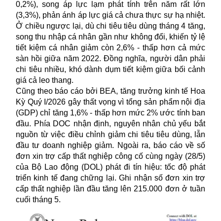
0,2%), song áp lực lạm phát tính trên năm rất lớn
(3,3%), phản ánh áp lực giá cả chưa thực sự hạ nhiệt.
Ở chiều ngược lại, dù chi tiêu tiêu dùng tháng 4 tăng,
song thu nhập cá nhân gần như không đổi, khiến tỷ lệ
tiết kiệm cá nhân giảm còn 2,6% - thấp hơn cả mức
sàn hồi giữa năm 2022. Đồng nghĩa, người dân phải
chi tiêu nhiều, khó dành dụm tiết kiệm giữa bối cảnh
giá cả leo thang.
Cũng theo báo cáo bởi BEA, tăng trưởng kinh tế Hoa
Kỳ Quý I/2026 gây thất vọng vì tổng sản phẩm nội địa
(GDP) chỉ tăng 1,6% - thấp hơn mức 2% ước tính ban
đầu. Phía DOC nhận định, nguyên nhân chủ yếu bắt
nguồn từ việc điều chỉnh giảm chi tiêu tiêu dùng, lẫn
đầu tư doanh nghiệp giảm. Ngoài ra, báo cáo về số
đơn xin trợ cấp thất nghiệp công cố cùng ngày (28/5)
của Bộ Lao động (DOL) phát đi tín hiệu: tốc độ phát
triển kinh tế đang chững lại. Ghi nhận số đơn xin trợ
cấp thất nghiệp lần đầu tăng lên 215.000 đơn ở tuần
cuối tháng 5.