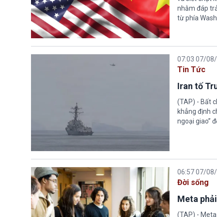
nhằm đáp trả
từ phía Wash
07:03 07/08
Tin Tức
Iran tố T
(TAP) - Bất 
khẳng định c
ngoại giao” đ
06:57 07/08
Đời sống
Meta phải
(TAP) - Meta