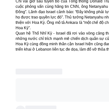
Chỉ vài giờ sau tuyên bố của Tổng thống Donald Tru
cuộc phỏng vấn cùng hãng tin CNN, ông Netanyahu b
Đông”. Lãnh đạo Israel cảnh báo: “Đây không phải lự
họ được trao quyền lực đó”. Thủ tướng Netanyahu nhấ
thiện với Hoa Kỳ. Ông mô tả Ankara là “một chế độ c
Hoa Kỳ”.
Quan hệ Thổ Nhĩ Kỳ - Israel đã rơi vào vòng căng th
những nước chỉ trích mạnh mẽ chiến dịch quân sự củ
Hoa Kỳ cùng đồng minh thân cận Israel hiện cũng đan
triển khai ở Lebanon liên tục đe dọa, làm đổ vỡ thỏa