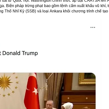
ám sát từ Quốc hội. Washington chính thức áp đặt CAATSA lên 
. Biện pháp trừng phạt bao gồm lệnh cấm xuất khẩu vũ khí, t
òng
Thổ Nhĩ Kỳ
(SSB) và loại Ankara khỏi chương trình chế tạo