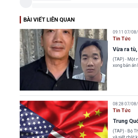
BÀI VIẾT LIÊN QUAN
09:11 07/08
Tin Tức
Vừa ra tù,
(TAP) - Một n
xong bản án l
08:28 07/08
Tin Tức
Trung Quố
(TAP) - Bộ T
và siết chặt