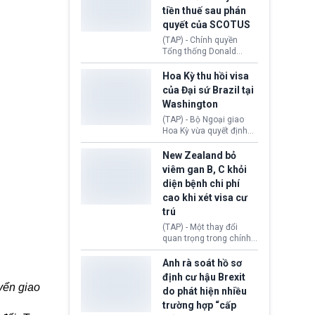
tục giảm trong thời gian
tiền thuế sau phán
tới.
quyết của SCOTUS
(TAP) - Chính quyền
Tổng thống Donald
Trump đã hoàn trả
khoảng 100 tỷ USD thuế
Hoa Kỳ thu hồi visa
quan từng thu theo Đạo
của Đại sứ Brazil tại
luật Quyền hạn Kinh tế
Washington
Khẩn cấp Quốc tế
(IEEPA). Động thái này
(TAP) - Bộ Ngoại giao
diễn ra sau phán quyết
Hoa Kỳ vừa quyết định
hồi tháng 2 bởi Tòa án
thu hồi thị thực (visa)
Tối cao Hoa Kỳ
của bà Maria Luiza
New Zealand bỏ
(SCOTUS) khi tuyên bố,
Ribeiro Viotti - Đại sứ
viêm gan B, C khỏi
việc áp thuế diện rộng là
Brazil tại Washington.
diện bệnh chi phí
hoàn toàn bất hợp pháp.
Động thái trên diễn ra
cao khi xét visa cư
trong bối cảnh tranh
chấp ngoại giao giữa
trú
chính quyền Tổng thống
(TAP) - Một thay đổi
Donald Trump và chính
quan trọng trong chính
phủ cánh tả Tổng thống
sách nhập cư của New
Brazil Luiz Inácio Lula
Zealand đang mở ra
Anh rà soát hồ sơ
da Silva đang leo thang
thêm cơ hội cho nhiều
định cư hậu Brexit
gay gắt.
người muốn định cư. Từ
yển giao
do phát hiện nhiều
nay, người mắc viêm
trường hợp “cấp
gan B hoặc viêm gan C