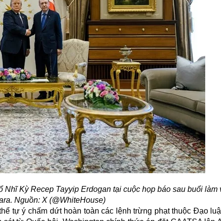
 Nhĩ Kỳ Recep Tayyip Erdogan tại cuộc họp báo sau buổi làm 
nkara. Nguồn: X (@WhiteHouse)
 thể tự ý chấm dứt hoàn toàn các lệnh trừng phạt thuộc Đạo l