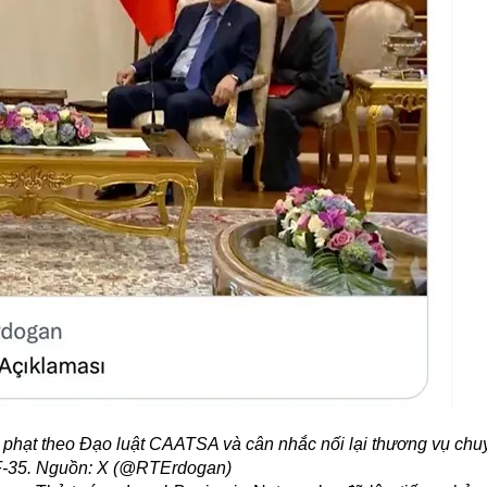
 phạt theo Đạo luật CAATSA và cân nhắc nối lại thương vụ chu
 F-35. Nguồn: X (@RTErdogan)