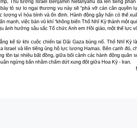
mp, Thủ tướng Israel Benjamin Netanyahu đã lên tiếng phản 
ày tỏ sự lo ngại thương vụ này sẽ “phá vỡ cán cân quyền l
c lượng vì hòa bình và ổn định. Hành động gây hấn có thể xuấ
n mạnh, việc bán vũ khí “không biến Thổ Nhĩ Kỳ thành một quố
hịu ảnh hưởng sâu sắc Tổ chức Anh em Hồi giáo, một thế lực vố
ẳng kể từ khi cuộc chiến tại Dải Gaza bùng nổ. Thổ Nhĩ Kỳ là
a Israel và lên tiếng ủng hộ lực lượng Hamas. Bên cạnh đó, c
g tồn tại nhiều bất đồng, giữa bối cảnh các hành động quân sự
 thuận ngừng bắn nhằm chấm dứt xung đột giữa Hoa Kỳ - Iran.