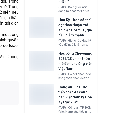
đối. Trong
sẽ không còn bị mặc
nhầm”
định không đáp ứng tiêu
ực ở Trung
(TAP) - Bộ Nội vụ Anh
chuẩn sức khỏe chỉ vì
đang rà soát một số hồ
t hiện nếu
chi phí điều trị khi nộp hồ
sơ thuộc Chương trình
sơ xin visa cư trú.
c gia thân
Định cư EU (EU
Hoa Kỳ - Iran có thể
n đối địch
Settlement Scheme -
đạt thỏa thuận mở
EUSS) sau khi xác định
eo biển Hormuz, giá
có trường hợp được cấp
 một trong
dầu giảm mạnh
quy chế cư trú hậu
Brexit “do nhầm lẫn”.
hính quyền
(TAP) - Giới chức Hoa Kỳ
Động thái này làm dấy
vừa để ngỏ khả năng
 do Israel
lên lo ngại về việc thực
sớm đạt thỏa thuận với
thi Thỏa thuận Rút khỏi
Iran nhằm mở lại eo biển
Học bổng Chevening
Liên minh châu Âu
Mie Duong
Hormuz, mở đường cho
2027/28 chính thức
(Withdrawal
việc khôi phục hoạt
mở đơn cho ứng viên
Agreement).
động hàng hải. Những
Việt Nam
tín hiệu ngoại giao tích
cực này lập tức tác động
(TAP) - Cơ hội nhận học
đến thị trường năng
bổng toàn phần để theo
lượng, kéo giá dầu thế
học chương trình thạc sĩ
giới lùi sâu xuống dưới
tại Vương quốc Anh đã
Công an TP. HCM
mức 80 USD/thùng.
chính thức quay trở lại.
tiếp nhận 47 công
Học bổng Chevening
dân Việt Nam bị Hoa
2027/28 của Chính phủ
Kỳ trục xuất
Anh vừa mở cổng ứng
tuyển dành riêng ứng
(TAP) - Công an TP. HCM
viên Việt Nam, hỗ trợ
(Việt Nam) vừa tiếp nhận