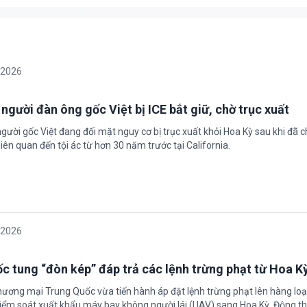
/2026
 người đàn ông gốc Việt bị ICE bắt giữ, chờ trục xuất
gười gốc Việt đang đối mặt nguy cơ bị trục xuất khỏi Hoa Kỳ sau khi đã 
iên quan đến tội ác từ hơn 30 năm trước tại California.
/2026
c tung “đòn kép” đáp trả các lệnh trừng phạt từ Hoa K
hương mại Trung Quốc vừa tiến hành áp đặt lệnh trừng phạt lên hàng loạ
 kiểm soát xuất khẩu máy bay không người lái (UAV) sang Hoa Kỳ. Động th