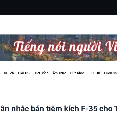
Du Lịch
Giải Trí
Đời Sống
Ẩm Thực
Sức Khỏe
Di Trú
Buôn Ch
cân nhắc bán tiêm kích F-35 cho