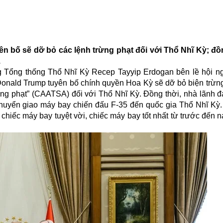
n bố sẽ dỡ bỏ các lệnh trừng phạt đối với Thổ Nhĩ Kỳ; đồ
.
g Tổng thống Thổ Nhĩ Kỳ Recep Tayyip Erdogan bên lề hội n
Donald Trump tuyên bố chính quyền Hoa Kỳ sẽ dỡ bỏ biện trừng
rừng phạt” (CAATSA) đối với Thổ Nhĩ Kỳ. Đồng thời, nhà lãnh 
chuyển giao máy bay chiến đấu F-35 đến quốc gia Thổ Nhĩ Kỳ
chiếc máy bay tuyệt vời, chiếc máy bay tốt nhất từ ​​trước đến 