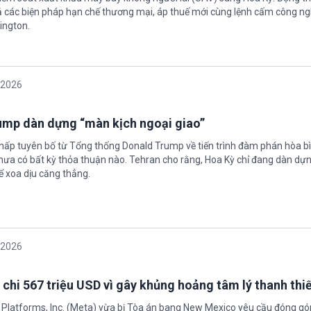
 các biện pháp hạn chế thương mại, áp thuế mới cùng lệnh cấm công n
ington.
/2026
rump dàn dựng “màn kịch ngoại giao”
chấp tuyên bố từ Tổng thống Donald Trump về tiến trình đàm phán hòa bì
hưa có bất kỳ thỏa thuận nào. Tehran cho rằng, Hoa Kỳ chỉ đang dàn dự
ể xoa dịu căng thẳng.
/2026
 chi 567 triệu USD vì gây khủng hoảng tâm lý thanh thi
 Platforms, Inc. (Meta) vừa bị Tòa án bang New Mexico yêu cầu đóng góp