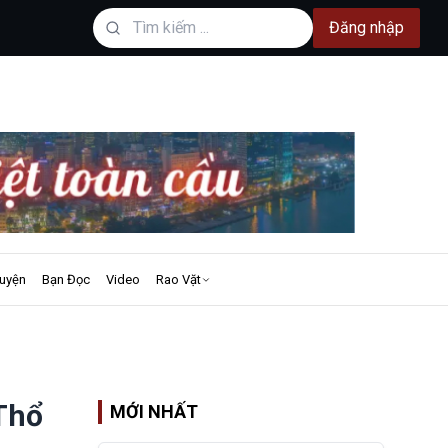
Đăng nhập
uyện
Bạn Đọc
Video
Rao Vặt
 Thổ
MỚI NHẤT