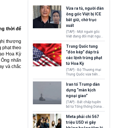
Vừa ra tù, người đàn
ông gốc Việt bị ICE
bắt giữ, chờ trục
xuất
ng thời để
(TAP) - Một người gốc
Việt đang đối mặt nguy
ghị thượng
cơ bị trục xuất khỏi Hoa
Kỳ sau khi đã chấp hành
Trung Quốc tung
 phạt theo
xong bản án liên quan
“đòn kép” đáp trả
đạo Hoa Kỳ
đến tội ác từ hơn 30
các lệnh trừng phạt
năm trước tại California.
. Ông nhấn
từ Hoa Kỳ
nay và chắc
(TAP) - Bộ Thương mại
Trung Quốc vừa tiến
hành áp đặt lệnh trừng
phạt lên hàng loạt thực
Iran tố Trump dàn
thể và siết chặt kiểm
dựng “màn kịch
soát xuất khẩu máy bay
ngoại giao”
không người lái (UAV)
sang Hoa Kỳ. Động thái
(TAP) - Bất chấp tuyên
này nhằm đáp trả các
bố từ Tổng thống Donald
biện pháp hạn chế
Trump về tiến trình đàm
thương mại, áp thuế mới
phán hòa bình, Iran
Meta phải chi 567
cùng lệnh cấm công
khẳng định chưa có bất
triệu USD vì gây
nghệ gần đây từ phía
kỳ thỏa thuận nào.