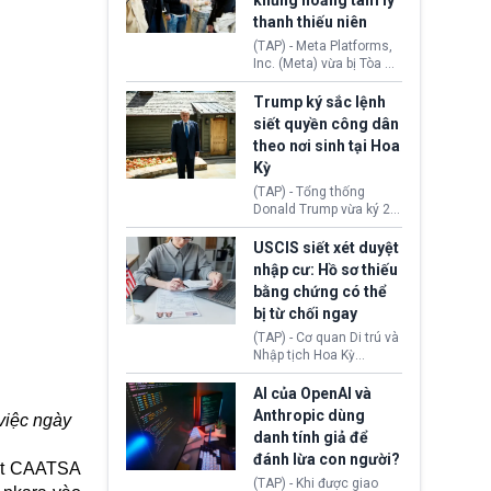
khủng hoảng tâm lý
Washington.
Tehran cho rằng, Hoa Kỳ
thanh thiếu niên
chỉ đang dàn dựng “màn
kịch ngoại giao” để xoa
(TAP) - Meta Platforms,
dịu căng thẳng.
Inc. (Meta) vừa bị Tòa án
bang New Mexico yêu
cầu đóng góp 567 triệu
Trump ký sắc lệnh
USD vào một quỹ khắc
siết quyền công dân
phục hậu quả. Quyết
theo nơi sinh tại Hoa
định này diễn ra sau khi
Kỳ
toà xác định, những nền
tảng mạng xã hội
(TAP) - Tổng thống
(Facebook, Instagram)
Donald Trump vừa ký 2
thuộc công ty gây ra
sắc lệnh hành pháp mới
cuộc khủng hoảng sức
nhằm siết chặt chính
USCIS siết xét duyệt
khỏe tâm thần ở thanh
sách quyền công dân
nhập cư: Hồ sơ thiếu
thiếu niên.
theo nơi sinh. Động thái
bằng chứng có thể
diễn ra sau khi Tòa án
bị từ chối ngay
Tối cao Hoa Kỳ
(SCOTUS) hôm 30/7
(TAP) - Cơ quan Di trú và
tuyên bố bác bỏ, ngăn
Nhập tịch Hoa Kỳ
chính quyền thực hiện
(USCIS) vừa thay đổi quy
chính sách này.
trình xét duyệt hồ sơ
AI của OpenAI và
nhập cư, trao quyền cho
Anthropic dùng
việc ngày
viên chức từ chối ngay
danh tính giả để
những đơn không chứng
đánh lừa con người?
minh đủ điều kiện hoặc
uật CAATSA
thiếu bằng chứng bắt
(TAP) - Khi được giao