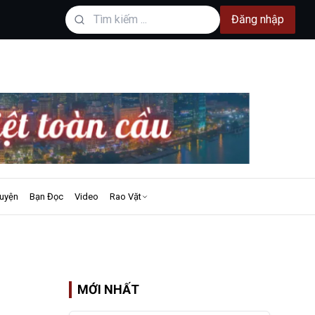
Đăng nhập
uyện
Bạn Đọc
Video
Rao Vặt
MỚI NHẤT