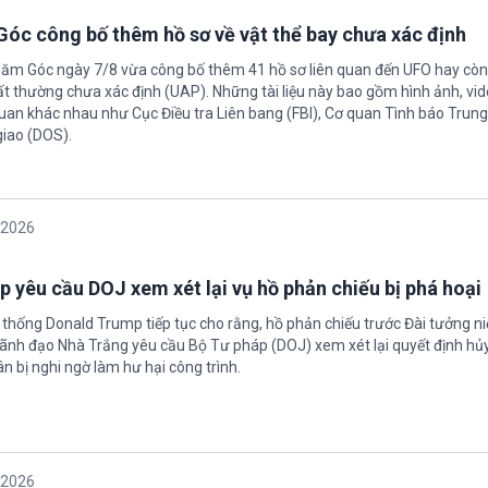
óc công bố thêm hồ sơ về vật thể bay chưa xác định
Năm Góc ngày 7/8 vừa công bố thêm 41 hồ sơ liên quan đến UFO hay còn 
ất thường chưa xác định (UAP). Những tài liệu này bao gồm hình ảnh, vid
quan khác nhau như Cục Điều tra Liên bang (FBI), Cơ quan Tình báo Trun
giao (DOS).
/2026
 yêu cầu DOJ xem xét lại vụ hồ phản chiếu bị phá hoại
 thống Donald Trump tiếp tục cho rằng, hồ phản chiếu trước Đài tưởng n
 Lãnh đạo Nhà Trắng yêu cầu Bộ Tư pháp (DOJ) xem xét lại quyết định hủy
n bị nghi ngờ làm hư hại công trình.
/2026