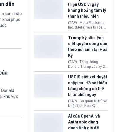
cùng lệnh cấm công
khẳng định chưa có bất
án dẫn
triệu USD vì gây
nghệ gần đây từ phía
kỳ thỏa thuận nào.
khủng hoảng tâm lý
Washington.
Tehran cho rằng, Hoa Kỳ
giá sàn nhập
thanh thiếu niên
chỉ đang dàn dựng “màn
m khôi phục
kịch ngoại giao” để xoa
(TAP) - Meta Platforms,
uốc.
dịu căng thẳng.
Inc. (Meta) vừa bị Tòa án
bang New Mexico yêu
cầu đóng góp 567 triệu
Trump ký sắc lệnh
USD vào một quỹ khắc
siết quyền công dân
phục hậu quả. Quyết
theo nơi sinh tại Hoa
định này diễn ra sau khi
Kỳ
toà xác định, những nền
tảng mạng xã hội
(TAP) - Tổng thống
(Facebook, Instagram)
Donald Trump vừa ký 2
thuộc công ty gây ra
sắc lệnh hành pháp mới
của
cuộc khủng hoảng sức
nhằm siết chặt chính
USCIS siết xét duyệt
khỏe tâm thần ở thanh
sách quyền công dân
nhập cư: Hồ sơ thiếu
thiếu niên.
theo nơi sinh. Động thái
bằng chứng có thể
g Donald
diễn ra sau khi Tòa án
bị từ chối ngay
Tối cao Hoa Kỳ
ại khu vực
(SCOTUS) hôm 30/7
(TAP) - Cơ quan Di trú và
tuyên bố bác bỏ, ngăn
Nhập tịch Hoa Kỳ
chính quyền thực hiện
(USCIS) vừa thay đổi quy
chính sách này.
trình xét duyệt hồ sơ
AI của OpenAI và
nhập cư, trao quyền cho
Anthropic dùng
viên chức từ chối ngay
danh tính giả để
những đơn không chứng