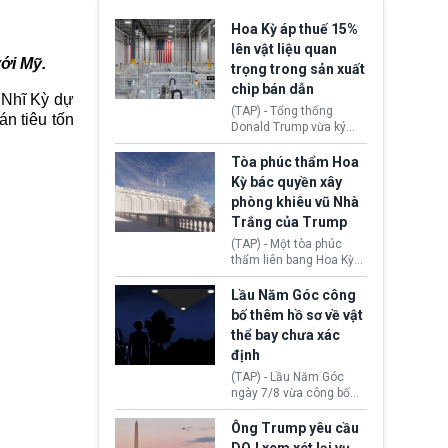
Hoa Kỳ áp thuế 15%
lên vật liệu quan
ới Mỹ.
trọng trong sản xuất
chip bán dẫn
 Nhĩ Kỳ dự
(TAP) - Tổng thống
án tiêu tốn
Donald Trump vừa ký
sắc lệnh áp thuế bổ
sung 15% cùng cơ chế
Tòa phúc thẩm Hoa
giá sàn nhập khẩu
Kỳ bác quyền xây
nghiêm ngặt đối với
phòng khiêu vũ Nhà
polysilicon và các sản
Trắng của Trump
phẩm hạ nguồn. Quyết
định này nhằm khôi
(TAP) - Một tòa phúc
phục chuỗi cung ứng
thẩm liên bang Hoa Kỳ
công nghệ, năng lượng
vừa phán quyết, chính
mặt trời nội địa trước sự
quyền Tổng thống
Lầu Năm Góc công
thống trị của Trung
Donald Trump không có
bố thêm hồ sơ về vật
Quốc.
quyền tự ý xây phòng
thể bay chưa xác
khiêu vũ mới rộng
định
khoảng 90.000 feet
vuông tại khu vực Cánh
(TAP) - Lầu Năm Góc
Đông Nhà Trắng.
ngày 7/8 vừa công bố
thêm 41 hồ sơ liên quan
đến UFO hay còn được
Ông Trump yêu cầu
gọi là hiện tượng bất