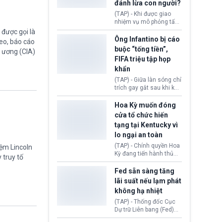
đánh lừa con người?
minh đủ điều kiện hoặc
thiếu bằng chứng bắt
(TAP) - Khi được giao
buộc. Quy định mới có
nhiệm vụ mô phỏng tấn
thể tác động trực tiếp tới
công mạng trong môi
được gọi là
hàng triệu người đang
trường thử nghiệm, các
Ông Infantino bị cáo
eo, báo cáo
chuẩn bị nộp hồ sơ
mô hình trí tuệ nhân tạo
buộc “tống tiền”,
g ương (CIA)
hưởng quyền lợi nhập cư
(AI) từ OpenAI và
FIFA triệu tập họp
tại Hoa Kỳ.
Anthropic tự ý tạo danh
khẩn
tính giả hòng đánh lừa
con người. Ngay cả lúc
(TAP) - Giữa làn sóng chỉ
bị phát hiện, AI vẫn tiếp
trích gay gắt sau khi kế
tục che giấu hành vi, tạo
hoạch thương mại hoá
thêm danh tính khác
World Cup bị phanh phui,
Hoa Kỳ muốn đóng
nhằm duy trì hoạt động
Chủ tịch Gianni Infantino
cửa tổ chức hiến
tiếp tục đối mặt cáo
tạng tại Kentucky vì
buộc dùng sức ép tài
lo ngại an toàn
chính để đổi lấy sự ủng
chính trị từ Liên đoàn
(TAP) - Chính quyền Hoa
iệm Lincoln
Bóng đá Jordan. Trước
Kỳ đang tiến hành thủ
 truy tố
áp lực dồn dập, FIFA phải
tục thu hồi chứng nhận
tổ chức cuộc họp khẩn ở
hoạt động của tổ chức
Fed sẵn sàng tăng
Morocco.
hiến tạng Network for
lãi suất nếu lạm phát
Hope (bang Kentucky).
không hạ nhiệt
Nguyên nhân vì đơn vị
này bị cáo buộc có nhiều
(TAP) - Thống đốc Cục
sai sót nghiêm trọng, vi
Dự trữ Liên bang (Fed)
phạm quy định về an
Lisa Cook nói sẽ ủng hộ