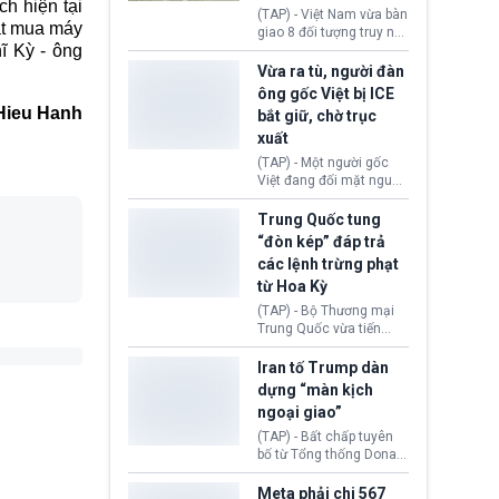
h hiện tại
động tại Việt Nam và
(TAP) - Việt Nam vừa bàn
ặt mua máy
Lào, lôi kéo hàng nghìn
giao 8 đối tượng truy nã
người tham gia, luân
ĩ Kỳ - ông
đỏ Interpol cho lực lượng
chuyển dòng tiền qua
chức năng Hàn Quốc.
Vừa ra tù, người đàn
nhiều lớp tài khoản. Sau
Nhóm này bị xác định
ông gốc Việt bị ICE
hơn 2 tuần phối hợp truy
lừa đảo 619 nạn nhân,
Hieu Hanh
bắt giữ, chờ trục
xét, lực lượng chức năng
chiếm đoạt hơn 17,7 tỷ
hai nước đã bắt giữ 171
xuất
KRW.
đối tượng.
(TAP) - Một người gốc
Việt đang đối mặt nguy
cơ bị trục xuất khỏi Hoa
Kỳ sau khi đã chấp hành
Trung Quốc tung
xong bản án liên quan
“đòn kép” đáp trả
đến tội ác từ hơn 30
các lệnh trừng phạt
năm trước tại California.
từ Hoa Kỳ
(TAP) - Bộ Thương mại
Trung Quốc vừa tiến
hành áp đặt lệnh trừng
phạt lên hàng loạt thực
Iran tố Trump dàn
thể và siết chặt kiểm
dựng “màn kịch
soát xuất khẩu máy bay
ngoại giao”
không người lái (UAV)
sang Hoa Kỳ. Động thái
(TAP) - Bất chấp tuyên
này nhằm đáp trả các
bố từ Tổng thống Donald
biện pháp hạn chế
Trump về tiến trình đàm
thương mại, áp thuế mới
phán hòa bình, Iran
Meta phải chi 567