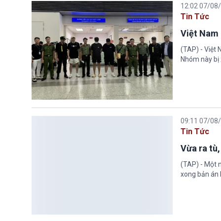
12:02 07/08
Tin Tức
Việt Nam 
(TAP) - Việt
Nhóm này bị 
09:11 07/08
Tin Tức
Vừa ra tù,
(TAP) - Một n
xong bản án l