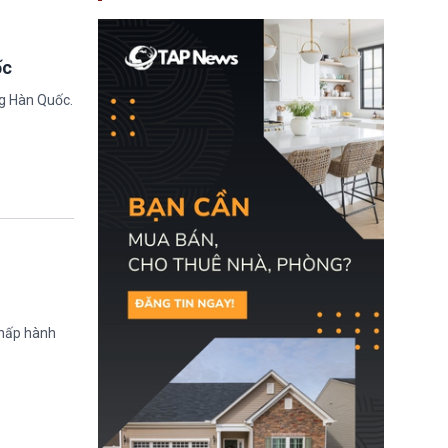
nay, người mắc viêm
gan B hoặc viêm gan C
sẽ không còn bị mặc
định không đáp ứng tiêu
ốc
chuẩn sức khỏe chỉ vì
chi phí điều trị khi nộp hồ
ng Hàn Quốc.
sơ xin visa cư trú.
chấp hành