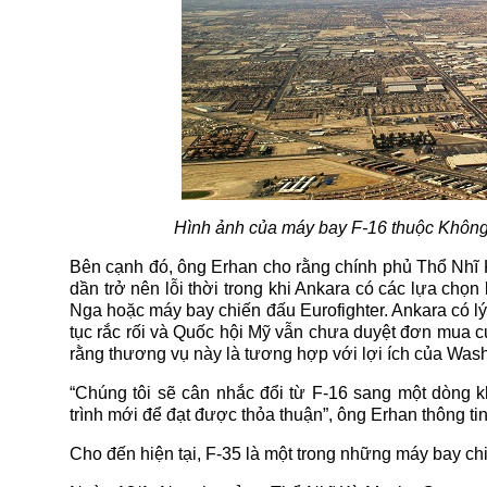
Hình ảnh của máy bay F-16 thuộc Không 
Bên cạnh đó, ông Erhan cho rằng chính phủ Thổ Nhĩ 
dần trở nên lỗi thời trong khi Ankara có các lựa ch
Nga hoặc máy bay chiến đấu Eurofighter. Ankara có lý
tục rắc rối và Quốc hội Mỹ vẫn chưa duyệt đơn mua củ
rằng thương vụ này là tương hợp với lợi ích của Wash
“Chúng tôi sẽ cân nhắc đổi từ F-16 sang một dòng 
trình mới để đạt được thỏa thuận”, ông Erhan thông ti
Cho đến hiện tại, F-35 là một trong những máy bay chi