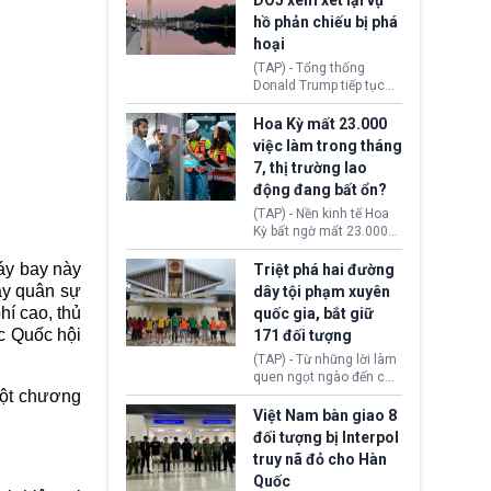
DOJ xem xét lại vụ
thường chưa xác định
hồ phản chiếu bị phá
(UAP). Những tài liệu này
hoại
bao gồm hình ảnh,
video, báo cáo từ nhiều
(TAP) - Tổng thống
cơ quan khác nhau như
Donald Trump tiếp tục
Cục Điều tra Liên bang
cho rằng, hồ phản chiếu
(FBI), Cơ quan Tình báo
trước Đài tưởng niệm
Hoa Kỳ mất 23.000
Trung ương (CIA) và Bộ
Lincoln bị phá hoại. Lãnh
việc làm trong tháng
Ngoại giao (DOS).
đạo Nhà Trắng yêu cầu
7, thị trường lao
Bộ Tư pháp (DOJ) xem
động đang bất ổn?
xét lại quyết định hủy
truy tố những cá nhân bị
(TAP) - Nền kinh tế Hoa
nghi ngờ làm hư hại
Kỳ bất ngờ mất 23.000
công trình.
việc làm vào tháng 7,
cho thấy thị trường lao
áy bay này
Triệt phá hai đường
động có dấu hiệu suy
ay quân sự
dây tội phạm xuyên
yếu sau thời gian duy trì
hí cao, thủ
quốc gia, bắt giữ
tương đối ổn định suốt
ục Quốc hội
171 đối tượng
nửa năm 2026.
(TAP) - Từ những lời làm
quen ngọt ngào đến các
một chương
“sàn vàng ảo”, bất động
sản trực tuyến cùng
Việt Nam bàn giao 8
đường dây đánh bạc quy
đối tượng bị Interpol
mô lớn, hai tổ chức tội
truy nã đỏ cho Hàn
phạm xuyên quốc gia đã
Quốc
dựng lên mạng lưới hoạt