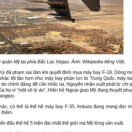
quân Mỹ tại phía Bắc Las Vegas. Ảnh: Wikipedia tiếng Việt.
Kỳ đã phạm sai lầm khi quyết định mua máy bay F-16. Dòng m
ọn khác tối tân hơn như máy bay phản lực từ Trung Quốc, máy b
 do chính đáng để cân nhắc lại. Nguyên nhân xuất phát từ chi p
a họ vì “một số lý do”. Hiện bộ Ngoại giao Mỹ đang thuyết ph
ington.
khác, có thể là thế hệ máy bay F-35. Ankara đang mong đợi 
n thêm.
ến đấu thế hệ 5 hiện đại nhất thế giới mà Mỹ từng sản xuất.