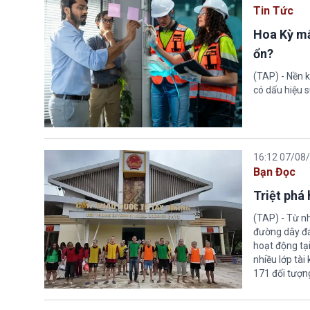
Tin Tức
Hoa Kỳ mấ
ổn?
(TAP) - Nền k
có dấu hiệu s
16:12 07/08
Bạn Đọc
Triệt phá
(TAP) - Từ n
đường dây đá
hoạt động tại
nhiều lớp tài
171 đối tượn