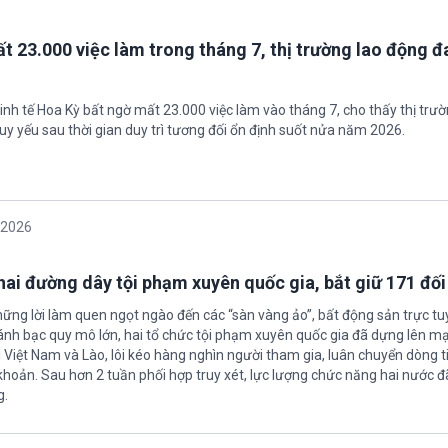
t 23.000 việc làm trong tháng 7, thị trường lao động đ
inh tế Hoa Kỳ bất ngờ mất 23.000 việc làm vào tháng 7, cho thấy thị trư
uy yếu sau thời gian duy trì tương đối ổn định suốt nửa năm 2026.
/2026
 hai đường dây tội phạm xuyên quốc gia, bắt giữ 171 đố
hững lời làm quen ngọt ngào đến các “sàn vàng ảo”, bất động sản trực t
nh bạc quy mô lớn, hai tổ chức tội phạm xuyên quốc gia đã dựng lên mạ
 Việt Nam và Lào, lôi kéo hàng nghìn người tham gia, luân chuyển dòng t
 khoản. Sau hơn 2 tuần phối hợp truy xét, lực lượng chức năng hai nước đ
g.