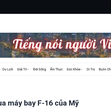
Du Lịch
Giải Trí
Đời Sống
Ẩm Thực
Sức Khỏe
Di Trú
Buôn Ch
ua máy bay F-16 của Mỹ