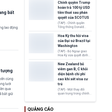
toàn y tế.
tăng lãi suất nếu lạm
Chính quyền Trump
phát ở Hoa Kỳ không tiếp
hoàn trả 100 tỷ USD
tục giảm trong thời gian
ang bất
tiền thuế sau phán
tới.
quyết của SCOTUS
(TAP) - Chính quyền
Tổng thống Donald
ờng lao động
Trump đã hoàn trả
khoảng 100 tỷ USD thuế
Hoa Kỳ thu hồi visa
quan từng thu theo Đạo
của Đại sứ Brazil tại
luật Quyền hạn Kinh tế
Washington
Khẩn cấp Quốc tế
(IEEPA). Động thái này
(TAP) - Bộ Ngoại giao
diễn ra sau phán quyết
Hoa Kỳ vừa quyết định
hồi tháng 2 bởi Tòa án
thu hồi thị thực (visa)
Tối cao Hoa Kỳ
của bà Maria Luiza
New Zealand bỏ
(SCOTUS) khi tuyên bố,
Ribeiro Viotti - Đại sứ
viêm gan B, C khỏi
i tượng
việc áp thuế diện rộng là
Brazil tại Washington.
diện bệnh chi phí
hoàn toàn bất hợp pháp.
Động thái trên diễn ra
uyến cùng
cao khi xét visa cư
trong bối cảnh tranh
chấp ngoại giao giữa
ng lưới
trú
chính quyền Tổng thống
iền qua
(TAP) - Một thay đổi
Donald Trump và chính
ã bắt giữ
quan trọng trong chính
phủ cánh tả Tổng thống
sách nhập cư của New
Brazil Luiz Inácio Lula
Zealand đang mở ra
da Silva đang leo thang
thêm cơ hội cho nhiều
gay gắt.
QUẢNG CÁO
người muốn định cư. Từ