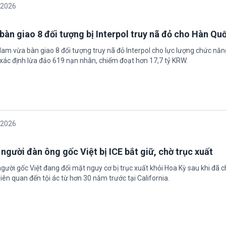
/2026
bàn giao 8 đối tượng bị Interpol truy nã đỏ cho Hàn Qu
 Nam vừa bàn giao 8 đối tượng truy nã đỏ Interpol cho lực lượng chức nă
xác định lừa đảo 619 nạn nhân, chiếm đoạt hơn 17,7 tỷ KRW.
/2026
 người đàn ông gốc Việt bị ICE bắt giữ, chờ trục xuất
gười gốc Việt đang đối mặt nguy cơ bị trục xuất khỏi Hoa Kỳ sau khi đã 
iên quan đến tội ác từ hơn 30 năm trước tại California.