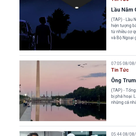
Lầu Năm G
(TAP) - Lầu 
hiện tượng b
từ nhiều cơ 
và Bộ Ngoại 
07:05 08/08
Tin Tức
Ông Trump
(TAP) - Tổng
bị phá hoại.
những cá nhâ
05:44 08/08