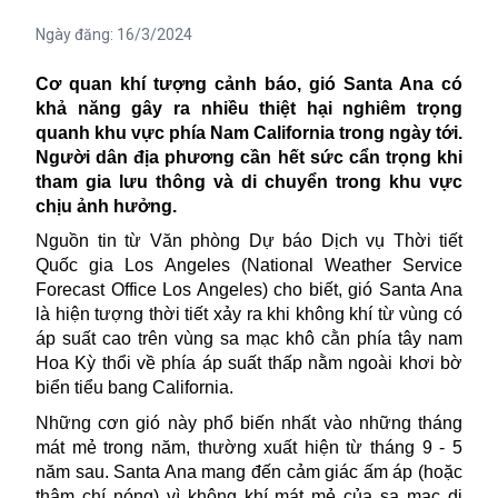
Ngày đăng:
16/3/2024
Cơ quan khí tượng cảnh báo, gió Santa Ana có
khả năng gây ra nhiều thiệt hại nghiêm trọng
quanh khu vực phía Nam
California trong ngày tới.
Người dân địa phương cần hết sức cẩn trọng khi
tham gia lưu thông và di chuyển trong khu vực
chịu ảnh hưởng.
Nguồn tin từ Văn phòng Dự báo Dịch vụ Thời tiết
Quốc gia Los Angeles (National Weather Service
Forecast Office Los Angeles) cho biết, gió Santa Ana
là hiện tượng thời tiết
xảy ra khi không khí từ vùng có
áp suất cao trên vùng sa mạc khô cằn phía tây nam
Hoa Kỳ
thổi về phía áp suất thấp nằm ngoài khơi bờ
biển tiểu bang California.
Những cơn gió này phổ biến nhất vào những tháng
mát mẻ trong năm, thường xuất hiện từ tháng 9 - 5
năm sau. Santa Ana mang đến cảm giác ấm áp (hoặc
thậm chí nóng) vì không khí mát mẻ của
sa mạc
di