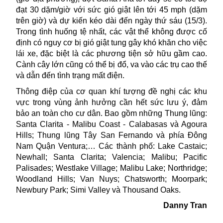
đạt 30 dặm/giờ với sức gió giật lên tới 45 mph (dặm
trên giờ) và dự kiến kéo dài đến ngày thứ sáu (15/3).
Trong tình huống tệ nhất, các vật thể không được cố
định có nguy cơ bị gió giật tung gây khó khăn cho việc
lái xe, đặc biệt là các phương tiện sở hữu gầm cao.
Cành cây lớn cũng có thể bị đổ, va vào các trụ cao thế
và dẫn đến tình trạng mất điện.
Thông điệp của cơ quan khí tượng đề nghị các khu
vực trong vùng ảnh hưởng cần hết sức lưu ý, đảm
bảo an toàn cho cư dân. Bao gồm những Thung lũng:
Santa Clarita - Malibu Coast - Calabasas và Agoura
Hills; Thung lũng Tây San Fernando và phía Đông
Nam Quận Ventura;… Các thành phố: Lake Castaic;
Newhall; Santa Clarita; Valencia; Malibu; Pacific
Palisades; Westlake Village; Malibu Lake; Northridge;
Woodland Hills; Van Nuys; Chatsworth; Moorpark;
Newbury Park; Simi Valley và Thousand Oaks.
Danny Tran