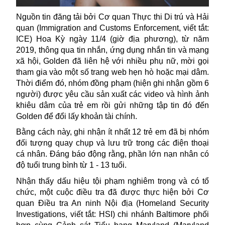
Nguồn tin đăng tải bởi Cơ quan Thực thi Di trú và Hải
quan (Immigration and Customs Enforcement, viết tắt:
ICE)
Hoa Kỳ
ngày 11/4 (giờ địa phương), từ năm
2019, thông qua tin nhắn, ứng dụng nhắn tin và mạng
xã hội, Golden đã liên hệ với nhiều phụ nữ, mời gọi
tham gia vào một số trang web hẹn hò hoặc mại dâm.
Thời điểm đó, nhóm đồng phạm (hiện ghi nhận gồm 6
người) được yêu cầu sản xuất các video và hình ảnh
khiêu dâm của trẻ em rồi gửi những tập tin đó đến
Golden để đổi lấy khoản tài chính.
Bằng cách này, ghi nhận ít nhất 12 trẻ em đã bị nhóm
đối tượng quay chụp và lưu trữ trong các điện thoại
cá nhân. Đáng báo động rằng, phần lớn nạn nhân có
độ tuổi trung bình từ 1 - 13 tuổi.
Nhận thấy dấu hiệu tội phạm nghiêm trọng và có tổ
chức, một cuộc điều tra đã được thực hiện bởi Cơ
quan Điều tra An ninh Nội địa (Homeland Security
Investigations, viết tắt: HSI) chi nhánh Baltimore phối