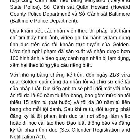
hợp cùng Cảnh sát Tiểu bang Maryland (Maryland
State Police),
Sở Cảnh sát
Quận Howard (Howard
County Police Department) và Sở Cảnh sát Baltimore
(Baltimore Police Department).
Qua khám xét, các nhân viên thực thi pháp luật thậm
chí tìm thấy hình ảnh, video ghi lại hành vi lạm dụng
tình dục trên các tài khoản trực tuyến của Golden.
Ước tính nghi phạm đã sản xuất và nhận được hơn
100 hình ảnh, video quay cảnh nạn nhân bị lạm dụng,
xâm hại theo từng yêu cầu riêng biệt.
Với những bằng chứng kể trên, đến ngày 21/3 vừa
qua, Golden cuối cùng đã nhận tội và chịu sự chế tài
của pháp luật. Dự kiến anh ta sẽ phải đối mặt với bản
án tối đa là 90 năm tù liên bang, bao gồm mức án tối
thiểu 15 năm tù (bắt buộc) và tối đa 30 năm tù liên
bang cho mỗi tội danh. Sau khi ra tù, đối tượng phải
đăng ký là tội phạm tình dục tại nơi sống, làm việc
hoặc đi học cải tạo theo Đạo luật thông báo và đăng
ký tội phạm
tình dục
(Sex Offender Registration and
Notification Act).