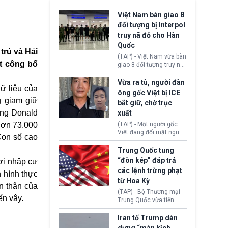
Việt Nam bàn giao 8
đối tượng bị Interpol
truy nã đỏ cho Hàn
Quốc
trú và Hải
(TAP) - Việt Nam vừa bàn
t công bố
giao 8 đối tượng truy nã
đỏ Interpol cho lực lượng
chức năng Hàn Quốc.
Vừa ra tù, người đàn
ữ liệu của
Nhóm này bị xác định
ông gốc Việt bị ICE
lừa đảo 619 nạn nhân,
g giam giữ
bắt giữ, chờ trục
chiếm đoạt hơn 17,7 tỷ
ống
Donald
xuất
KRW.
 hơn 73.000
(TAP) - Một người gốc
Việt đang đối mặt nguy
Con số cao
cơ bị trục xuất khỏi Hoa
Kỳ sau khi đã chấp hành
Trung Quốc tung
xong bản án liên quan
“đòn kép” đáp trả
ời nhập cư
đến tội ác từ hơn 30
các lệnh trừng phạt
h hình thực
năm trước tại California.
từ Hoa Kỳ
ền thân của
(TAP) - Bộ Thương mại
ến vậy.
Trung Quốc vừa tiến
hành áp đặt lệnh trừng
phạt lên hàng loạt thực
Iran tố Trump dàn
thể và siết chặt kiểm