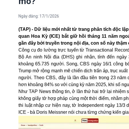
mô?
Ngày đăng:
17/1/2026
(TAP) - Dữ liệu mới nhất từ trang phân tích độc lậ
quan Hoa Kỳ (ICE) bắt giữ hồi tháng 11 năm ngo
gần đây bởi truyền trong nội địa, con số này thậm
Công cụ đo lường trực tuyến từ Transactional Recor
Bộ An ninh Nội địa (DHS) ghi nhận, tính đến ngày 
khoảng 65.735 người. Song, CBS ngày 16/1 công bố
Trump
mở rộng mạnh mẽ chiến dịch trấn áp, trục xuất 
người. Theo CBS, đây là lần đầu tiên trong 23 năm
hơn khoảng 84% so với cùng kỳ năm 2025, khi số ngườ
Như TAP News thông tin, ở lần thứ hai trở lại nhiệm
không giấy tờ hợp pháp cùng một thời điểm, nhằm phục
thi luật nhập cư hiện nay, tờ Independent ngày 13/3 
ICE - bà Doris Meissner nói chưa từng chứng kiến g