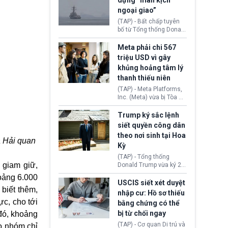
dựng “màn kịch
soát xuất khẩu máy bay
ngoại giao”
không người lái (UAV)
sang Hoa Kỳ. Động thái
(TAP) - Bất chấp tuyên
này nhằm đáp trả các
bố từ Tổng thống Donald
biện pháp hạn chế
Trump về tiến trình đàm
thương mại, áp thuế mới
phán hòa bình, Iran
Meta phải chi 567
cùng lệnh cấm công
khẳng định chưa có bất
triệu USD vì gây
nghệ gần đây từ phía
kỳ thỏa thuận nào.
khủng hoảng tâm lý
Washington.
Tehran cho rằng, Hoa Kỳ
thanh thiếu niên
chỉ đang dàn dựng “màn
kịch ngoại giao” để xoa
(TAP) - Meta Platforms,
dịu căng thẳng.
Inc. (Meta) vừa bị Tòa án
bang New Mexico yêu
cầu đóng góp 567 triệu
Trump ký sắc lệnh
USD vào một quỹ khắc
siết quyền công dân
phục hậu quả. Quyết
theo nơi sinh tại Hoa
định này diễn ra sau khi
à Hải quan
Kỳ
toà xác định, những nền
tảng mạng xã hội
(TAP) - Tổng thống
(Facebook, Instagram)
 giam giữ,
Donald Trump vừa ký 2
thuộc công ty gây ra
sắc lệnh hành pháp mới
oảng 6.000
cuộc khủng hoảng sức
nhằm siết chặt chính
USCIS siết xét duyệt
khỏe tâm thần ở thanh
biết thêm,
sách quyền công dân
nhập cư: Hồ sơ thiếu
thiếu niên.
theo nơi sinh. Động thái
ực, cho tới
bằng chứng có thể
diễn ra sau khi Tòa án
bị từ chối ngay
 đó, khoảng
Tối cao Hoa Kỳ
(SCOTUS) hôm 30/7
(TAP) - Cơ quan Di trú và
o nhóm chỉ