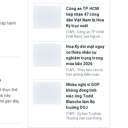
lượng, kéo giá dầu thế
học chương trình thạc sĩ
giới lùi sâu xuống dưới
tại Vương quốc Anh đã
Công an TP. HCM
mức 80 USD/thùng.
chính thức quay trở lại.
tiếp nhận 47 công
Học bổng Chevening
dân Việt Nam bị Hoa
2027/28 của Chính phủ
chấp hành
Kỳ trục xuất
Anh vừa mở cổng ứng
tuyển dành riêng ứng
(TAP) - Công an TP. HCM
viên Việt Nam, hỗ trợ
(Việt Nam) vừa tiếp nhận
toàn bộ chi phí học tập
47 công dân Việt Nam bị
cùng nhiều quyền lợi
Hoa Kỳ trục xuất về
Hoa Kỳ đối mặt nguy
trong suốt một năm
nước. Đây là đợt có số
cơ thiếu nhân sự
học.
lượng lớn nhất từ đầu
nghiêm trọng trong
năm 2026 đến nay, phản
mùa bão 2026
ánh xu hướng gia tăng
các trường hợp trục
(TAP) - Theo báo cáo từ
xuất.
Văn phòng Kiểm toán
Chính phủ (GAO), Cơ
ỳ
quan Quản lý Khẩn cấp
Nhiều nghị sĩ GOP
Liên bang (FEMA) thuộc
t thực thể
không đồng tình
Bộ An ninh Nội địa Hoa
ái này
việc ông Todd
Kỳ (DHS) đang đối mặt
ghệ gần đây
Blanche làm Bộ
nguy cơ thiếu hụt lực
lượng trầm trọng. Điều
trưởng DOJ
này cần được đặc biệt
(TAP) - Ủy ban Tư pháp
chú ý bởi nếu các siêu
Thượng viện vừa thông
bão đổ bộ Hoa Kỳ ở nửa
qua đề cử ông Todd
cuối năm 2026, lực
Blanche làm Bộ trưởng