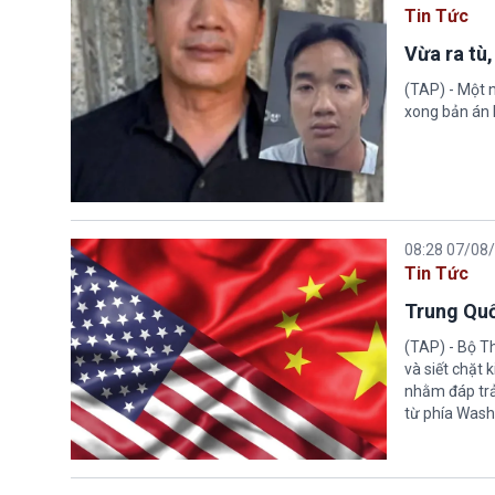
Tin Tức
Vừa ra tù,
(TAP) - Một n
xong bản án l
08:28 07/08
Tin Tức
Trung Quố
(TAP) - Bộ T
và siết chặt
nhằm đáp trả
từ phía Wash