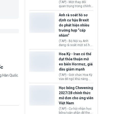
(TAP) - Một thay đổi
Donald Trump và chính
quan trọng trong chính
phủ cánh tả Tổng thống
sách nhập cư của New
Brazil Luiz Inácio Lula
Zealand đang mở ra
Anh rà soát hồ sơ
da Silva đang leo thang
thêm cơ hội cho nhiều
định cư hậu Brexit
gay gắt.
người muốn định cư. Từ
do phát hiện nhiều
nay, người mắc viêm
trường hợp “cấp
gan B hoặc viêm gan C
sẽ không còn bị mặc
nhầm”
định không đáp ứng tiêu
(TAP) - Bộ Nội vụ Anh
chuẩn sức khỏe chỉ vì
đang rà soát một số hồ
chi phí điều trị khi nộp hồ
sơ thuộc Chương trình
sơ xin visa cư trú.
Định cư EU (EU
Hoa Kỳ - Iran có thể
Settlement Scheme -
đạt thỏa thuận mở
EUSS) sau khi xác định
eo biển Hormuz, giá
có trường hợp được cấp
ốc
dầu giảm mạnh
quy chế cư trú hậu
Brexit “do nhầm lẫn”.
(TAP) - Giới chức Hoa Kỳ
ng Hàn Quốc.
Động thái này làm dấy
vừa để ngỏ khả năng
lên lo ngại về việc thực
sớm đạt thỏa thuận với
thi Thỏa thuận Rút khỏi
Iran nhằm mở lại eo biển
Học bổng Chevening
Liên minh châu Âu
Hormuz, mở đường cho
2027/28 chính thức
(Withdrawal
việc khôi phục hoạt
mở đơn cho ứng viên
Agreement).
động hàng hải. Những
Việt Nam
tín hiệu ngoại giao tích
cực này lập tức tác động
(TAP) - Cơ hội nhận học
đến thị trường năng
bổng toàn phần để theo