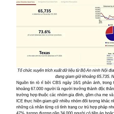
Tổ chức xuyên trích xuất dữ liệu từ Bộ An ninh Nội đị
đang giam giữ khoảng 65.735. N
Nguồn tin rò rỉ bởi CBS ngày 16/1 phản ánh, trong 
khoảng 67.000 người là người trưởng thành độc thân,
trường hợp thuộc các nhóm gia đình, gồm cha mẹ và 
ICE thực hiện giam giữ nhiều nhóm đối tượng khác nha
những cá nhân từng có tình trạng cư trú hợp pháp như
47%, tương đương gần 34.000 người có tiền án hoặc 