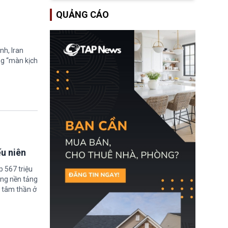
lượng ứng phó “mỏng”
Bộ Tư pháp Hoa Kỳ
có thể làm nghẽn công
QUẢNG CÁO
(DOJ) sau thời gian dài
tác cứu trợ; dẫn đến hệ
ông giữ chức quyền Bộ
thống ứng phó khẩn cấp
trưởng. Mặc dù vậy,
quốc gia quá tải.
nhiều chính trị gia đảng
Cộng hoà (GOP) vẫn tỏ
nh, Iran
ra hoài nghi, thậm chí
ng “màn kịch
tuyên bố sẽ lên tiếng
phản đối khi đề cử này
được đưa ra toàn thể bỏ
phiếu.
ếu niên
 567 triệu
ững nền tảng
 tâm thần ở