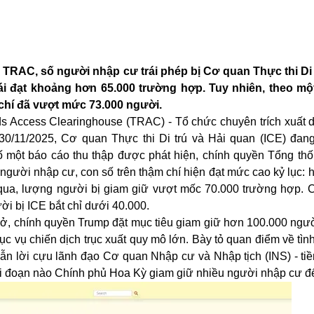
p TRAC, số người nhập cư trái phép bị Cơ quan Thực thi Di 
ái đạt khoảng hơn 65.000 trường hợp. Tuy nhiên, theo mộ
 chí đã vượt mức 73.000 người.
ds Access Clearinghouse (TRAC) - Tổ chức chuyên trích xuất d
30/11/2025, Cơ quan Thực thi Di trú và Hải quan (ICE) đan
 một báo cáo thu thập được phát hiện, chính quyền Tổng th
người nhập cư, con số trên thậm chí hiện đạt mức cao kỷ lục:
 qua, lượng người bị giam giữ vượt mốc 70.000 trường hợp. 
i bị ICE bắt chỉ dưới 40.000.
 sở, chính quyền Trump đặt mục tiêu giam giữ hơn 100.000 ngư
 vụ chiến dịch trục xuất quy mô lớn. Bày tỏ quan điểm về tìn
dẫn lời cựu lãnh đạo Cơ quan Nhập cư và Nhập tịch (INS) - ti
iai đoạn nào Chính phủ Hoa Kỳ giam giữ nhiều người nhập cư đ