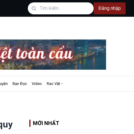
Đăng nhập
uyện
Bạn Đọc
Video
Rao Vặt
quy
MỚI NHẤT