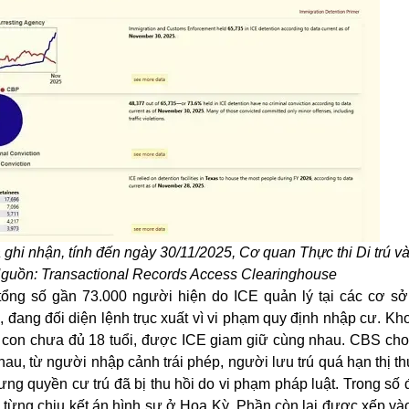
a ghi nhận, tính đến ngày 30/11/2025, Cơ quan Thực thi Di trú v
guồn: Transactional Records Access Clearinghouse
tổng số gần 73.000 người hiện do ICE quản lý tại các cơ sở
 đang đối diện lệnh trục xuất vì vi phạm quy định nhập cư. Kh
con chưa đủ 18 tuổi, được ICE giam giữ cùng nhau. CBS cho 
u, từ người nhập cảnh trái phép, người lưu trú quá hạn thị th
ng quyền cư trú đã bị thu hồi do vi phạm pháp luật. Trong số
từng chịu kết án hình sự ở Hoa Kỳ. Phần còn lại được xếp và