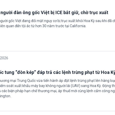
 người đàn ông gốc Việt bị ICE bắt giữ, chờ trục xuất
gười gốc Việt đang đối mặt nguy cơ bị trục xuất khỏi Hoa Kỳ sau khi đã 
iên quan đến tội ác từ hơn 30 năm trước tại California.
/2026
c tung “đòn kép” đáp trả các lệnh trừng phạt từ Hoa K
hương mại Trung Quốc vừa tiến hành áp đặt lệnh trừng phạt lên hàng loạ
 kiểm soát xuất khẩu máy bay không người lái (UAV) sang Hoa Kỳ. Động th
 các biện pháp hạn chế thương mại, áp thuế mới cùng lệnh cấm công n
ington.