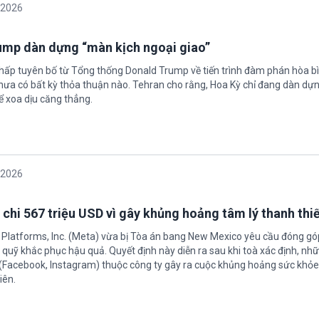
/2026
rump dàn dựng “màn kịch ngoại giao”
chấp tuyên bố từ Tổng thống Donald Trump về tiến trình đàm phán hòa bì
hưa có bất kỳ thỏa thuận nào. Tehran cho rằng, Hoa Kỳ chỉ đang dàn dự
ể xoa dịu căng thẳng.
/2026
 chi 567 triệu USD vì gây khủng hoảng tâm lý thanh thi
 Platforms, Inc. (Meta) vừa bị Tòa án bang New Mexico yêu cầu đóng góp
quỹ khắc phục hậu quả. Quyết định này diễn ra sau khi toà xác định, nh
(Facebook, Instagram) thuộc công ty gây ra cuộc khủng hoảng sức khỏe
iên.