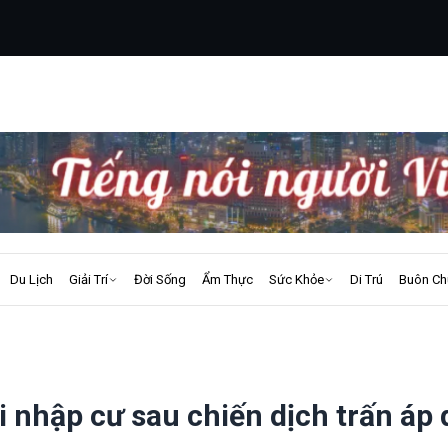
Du Lịch
Giải Trí
Đời Sống
Ẩm Thực
Sức Khỏe
Di Trú
Buôn Ch
 nhập cư sau chiến dịch trấn áp 