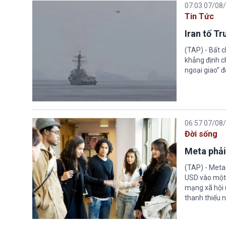
07:03 07/08
Tin Tức
Iran tố T
(TAP) - Bất 
khẳng định c
ngoại giao” đ
06:57 07/08
Đời sống
Meta phải
(TAP) - Meta
USD vào một 
mạng xã hội 
thanh thiếu n