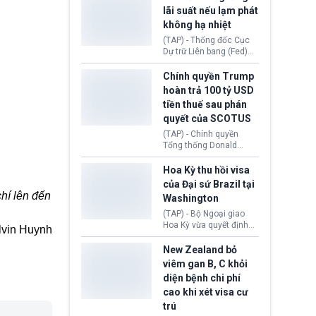
Morocco.
hiến tạng Network for
lãi suất nếu lạm phát
Hope (bang Kentucky).
không hạ nhiệt
Nguyên nhân vì đơn vị
này bị cáo buộc có nhiều
(TAP) - Thống đốc Cục
sai sót nghiêm trọng, vi
Dự trữ Liên bang (Fed)
phạm quy định về an
Lisa Cook nói sẽ ủng hộ
toàn y tế.
tăng lãi suất nếu lạm
Chính quyền Trump
phát ở Hoa Kỳ không tiếp
hoàn trả 100 tỷ USD
tục giảm trong thời gian
tiền thuế sau phán
tới.
quyết của SCOTUS
(TAP) - Chính quyền
Tổng thống Donald
Trump đã hoàn trả
khoảng 100 tỷ USD thuế
Hoa Kỳ thu hồi visa
quan từng thu theo Đạo
của Đại sứ Brazil tại
luật Quyền hạn Kinh tế
chí lên đến
Washington
Khẩn cấp Quốc tế
(IEEPA). Động thái này
(TAP) - Bộ Ngoại giao
diễn ra sau phán quyết
Hoa Kỳ vừa quyết định
lvin Huynh
hồi tháng 2 bởi Tòa án
thu hồi thị thực (visa)
Tối cao Hoa Kỳ
của bà Maria Luiza
New Zealand bỏ
(SCOTUS) khi tuyên bố,
Ribeiro Viotti - Đại sứ
viêm gan B, C khỏi
việc áp thuế diện rộng là
Brazil tại Washington.
diện bệnh chi phí
hoàn toàn bất hợp pháp.
Động thái trên diễn ra
cao khi xét visa cư
trong bối cảnh tranh
chấp ngoại giao giữa
trú
chính quyền Tổng thống