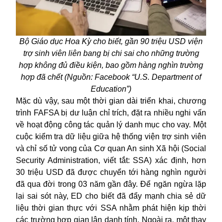
Bộ Giáo dục Hoa Kỳ cho biết, gần 90 triệu USD viện
trợ sinh viên liên bang bị chi sai cho những trường
hợp không đủ điều kiện, bao gồm hàng nghìn trường
hợp đã chết (Nguồn: Facebook “U.S. Department of
Education”)
Mặc dù vậy, sau một thời gian dài triển khai, chương
trình FAFSA bị dư luận chỉ trích, đặt ra nhiều nghi vấn
về hoạt động công tác quản lý danh mục cho vay. Một
cuộc kiểm tra dữ liệu giữa hệ thống viện trợ sinh viên
và chỉ số tử vong của Cơ quan An sinh Xã hội (Social
Security Administration, viết tắt: SSA) xác định, hơn
30 triệu USD đã được chuyển tới hàng nghìn người
đã qua đời trong 03 năm gần đây. Để ngăn ngừa lặp
lại sai sót này, ED cho biết đã đẩy mạnh chia sẻ dữ
liệu thời gian thực với SSA nhằm phát hiện kịp thời
các trường hợp gian lận danh tính. Ngoài ra, một thay