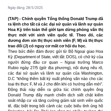
Ngày đăng:
28/5/2025
(TAP) - Chính quyền Tổng thống Donald Trump đã
ra lệnh cho tất cả các đại sứ quán và lãnh sự quán
Hoa Kỳ trên toàn thế giới tạm dừng phỏng vấn thị
thực mới với sinh viên quốc tế. Theo đó, các
đương đơn xin thị thực sinh viên (F, M) và thị thực
trao đổi (J) có nguy cơ mất cơ hội du học.
Theo bức điện đàm được gửi từ Bộ Ngoại giao Hoa
Kỳ (Department of State, viết tắt: DOS), có chữ ký của
người đứng đầu cơ quan – Ngoại trưởng Marco
Rubio ngày 27/5 (giờ địa phương), nội dung nêu rõ,
các đại sứ quán và lãnh sự quán của Washington,
D.C “không thêm bất kỳ xuất phỏng vấn nào cho các
loại thị thực F, M và J cho đến khi có hướng dẫn mới”.
Động thái này diễn ra giữa lúc chính quyền ông
Donald Trump đẩy mạnh chiến dịch siết chặt kiểm
soát nhập cư và tăng cường giám sát
sinh viên
quốc
tế, đặc biệt trong bối cảnh các cuộc biểu tình ủng hộ