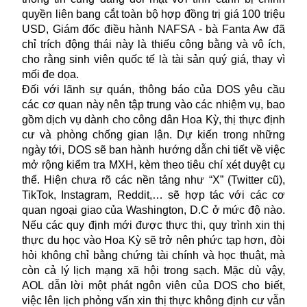
quyền liên bang cắt toàn bộ hợp đồng trị giá 100 triệu
USD, Giám đốc điều hành NAFSA - bà Fanta Aw đã
chỉ trích động thái này là thiếu công bằng và vô ích,
cho rằng sinh viên quốc tế là tài sản quý giá, thay vì
mối đe dọa.
Đối với lãnh sự quán, thông báo của DOS yêu cầu
các cơ quan này nên tập trung vào các nhiệm vụ, bao
gồm dịch vụ dành cho công dân Hoa Kỳ, thị thực định
cư và phòng chống gian lận. Dự kiến trong những
ngày tới, DOS sẽ ban hành hướng dẫn chi tiết về việc
mở rộng kiểm tra MXH, kèm theo tiêu chí xét duyệt cụ
thể. Hiện chưa rõ các nền tảng như “X” (Twitter cũ),
TikTok, Instagram, Reddit,… sẽ hợp tác với các cơ
quan ngoại giao của Washington, D.C ở mức độ nào.
Nếu các quy định mới được thực thi, quy trình xin thị
thực du học vào Hoa Kỳ sẽ trở nên phức tạp hơn, đòi
hỏi không chỉ bằng chứng tài chính và học thuật, mà
còn cả lý lịch mạng xã hội trong sạch. Mặc dù vậy,
AOL dẫn lời một phát ngôn viên của DOS cho biết,
việc lên lịch phỏng vấn xin thị thực không định cư vẫn