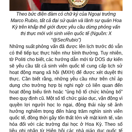
Theo bức điện đàm có chữ ký của Ngoại trưởng
Marco Rubio,
tất cả đại sứ quán và lãnh sự quán Hoa
Kỳ trên khắp thế giới được yêu cầu dừng phỏng vấn
thị thực mới với sinh viên quốc tế (Nguồn: X
“@SecRubio”)
Những suất phỏng vấn đã được lên lịch trước đó vẫn
có thể tiếp tục thực hiện như bình thường. Tuy nhiên,
tờ Politi cho biết, các hướng dẫn mới từ DOS dự kiến
sẽ yêu cầu tất cả sinh viên quốc tế cung cấp lịch sử
hoạt động mạng xã hội (MXH) để được xét duyệt thị
thực. Cần biết rằng, những yêu cầu như trên chỉ áp
dụng cho trường hợp bị nghi ngờ có liên quan đến
hoạt động biểu tình hoặc “ủng hộ tổ chức khủng bố”
theo quy định cũ. Một số tổ chức giáo dục, vận động vì
quyền lợi người học lo ngại, động thái này sẽ ảnh
hưởng nghiêm trọng đến hàng trăm nghìn sinh viên
quốc tế, đồng thời gây tổn thất lớn về mặt kinh tế, văn
hóa đối với các trường đại học ở Hoa Kỳ. Theo số
liệu ghi nhận từ Hiệp hội các nhà giáo dục quốc tế