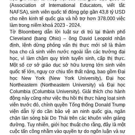
(Association of International Educators, viết tắt:
NAFSA), sinh viên quốc tế đóng góp gần 43,8 tỷ USD
cho nền kinh tế quốc gia và hỗ trợ hơn 378.000 việc
làm trong niêm khoá 2023 - 2024.
Tờ Bloomberg dẫn lời luật sư di trú tại thành phố
Cleveland (bang Ohio) – ông David Leopold nhận
định, lệnh dừng phỏng vấn thị thực mới sẽ là thảm
họa cho cả sinh viên nước ngoài lẫn các trường đại
học, vì làm chậm quy trình tuyển sinh, cấp thị thực.
Một số cơ sở giáo dục sở hữu lượng lớn sinh viên
quốc tế lớn, nguy cơ chịu tổn thất nặng, bao gồm Đại
học New York (New York University), Đại học
Northeastern (Northeastern University) và Đại học
Columbia (Columbia University). Giải thích cho hành
động này cũng như việc thu hồi thị thực hàng loạt sinh
viên trước đó, chính quyền Tổng thống Donald Trump
viện dẫn lý do cần bảo vệ an ninh quốc gia, ngăn
chặn làn sóng bài Do Thái trên các khuôn viên giảng
đường. Tuy nhiên, giới học thuật cho rằng, đây là một
cuộc tấn công nhằm vào quyền tự do ngôn luận và sự