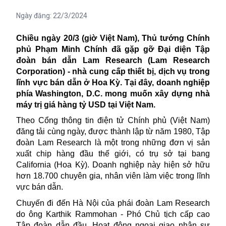
Ngày đăng:
22/3/2024
Chiều ngày 20/3 (giờ Việt Nam), Thủ tướng Chính
phủ Phạm Minh Chính đã gặp gỡ Đại diện
Tập
đoàn bán dẫn Lam Research (Lam Research
Corporation) - nhà cung cấp thiết bị, dịch vụ trong
lĩnh vực bán dẫn ở Hoa Kỳ. Tại đây, doanh nghiệp
phía Washington, D.C. mong muốn xây dựng nhà
máy trị giá hàng tỷ USD tại Việt Nam.
Theo Cổng thông tin điện tử
Chính phủ
(Việt Nam)
đăng tải cùng ngày, được
thành lập từ năm 1980,
Tập
đoàn
Lam Research là một trong những đơn vị sản
xuất chip hàng đầu thế giới, có trụ sở tại bang
California (Hoa Kỳ). Doanh nghiệp này hiện sở hữu
hơn 18.700 chuyên gia, nhân viên làm việc trong lĩnh
vực bán dẫn.
Chuyến đi đến Hà Nội của phái đoàn Lam Research
do ông Karthik Rammohan - Phó Chủ tịch cấp cao
Tập đoàn dẫn đầu. Hoạt động ngoại giao nhân sự