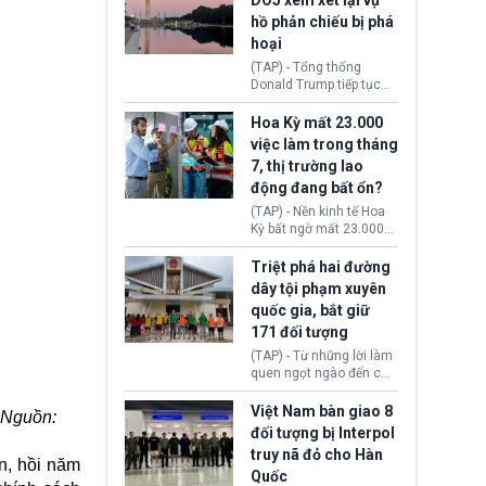
DOJ xem xét lại vụ
thường chưa xác định
hồ phản chiếu bị phá
(UAP). Những tài liệu này
hoại
bao gồm hình ảnh,
video, báo cáo từ nhiều
(TAP) - Tổng thống
cơ quan khác nhau như
Donald Trump tiếp tục
Cục Điều tra Liên bang
cho rằng, hồ phản chiếu
(FBI), Cơ quan Tình báo
trước Đài tưởng niệm
Hoa Kỳ mất 23.000
Trung ương (CIA) và Bộ
Lincoln bị phá hoại. Lãnh
việc làm trong tháng
Ngoại giao (DOS).
đạo Nhà Trắng yêu cầu
7, thị trường lao
Bộ Tư pháp (DOJ) xem
động đang bất ổn?
xét lại quyết định hủy
truy tố những cá nhân bị
(TAP) - Nền kinh tế Hoa
nghi ngờ làm hư hại
Kỳ bất ngờ mất 23.000
công trình.
việc làm vào tháng 7,
cho thấy thị trường lao
Triệt phá hai đường
động có dấu hiệu suy
dây tội phạm xuyên
yếu sau thời gian duy trì
quốc gia, bắt giữ
tương đối ổn định suốt
171 đối tượng
nửa năm 2026.
(TAP) - Từ những lời làm
quen ngọt ngào đến các
“sàn vàng ảo”, bất động
sản trực tuyến cùng
Việt Nam bàn giao 8
. Nguồn:
đường dây đánh bạc quy
đối tượng bị Interpol
mô lớn, hai tổ chức tội
truy nã đỏ cho Hàn
phạm xuyên quốc gia đã
n, hồi năm
Quốc
dựng lên mạng lưới hoạt