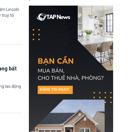
nay, người mắc viêm
gan B hoặc viêm gan C
iệm Lincoln
sẽ không còn bị mặc
 truy tố
định không đáp ứng tiêu
chuẩn sức khỏe chỉ vì
chi phí điều trị khi nộp hồ
sơ xin visa cư trú.
ang bất
ờng lao động