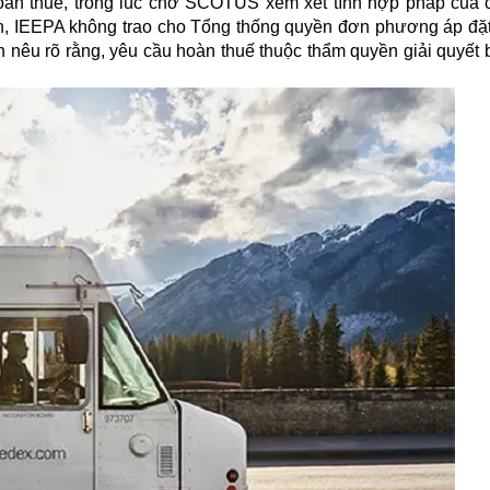
hoàn thuế, trong lúc chờ SCOTUS xem xét tính hợp pháp của 
n, IEEPA không trao cho Tổng thống quyền đơn phương áp đặ
n nêu rõ rằng, yêu cầu hoàn thuế thuộc thẩm quyền giải quyết