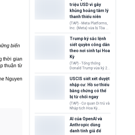
cùng lệnh cấm công
khẳng định chưa có bất
triệu USD vì gây
nghệ gần đây từ phía
kỳ thỏa thuận nào.
khủng hoảng tâm lý
Washington.
Tehran cho rằng, Hoa Kỳ
thanh thiếu niên
chỉ đang dàn dựng “màn
kịch ngoại giao” để xoa
(TAP) - Meta Platforms,
dịu căng thẳng.
Inc. (Meta) vừa bị Tòa án
bang New Mexico yêu
cầu đóng góp 567 triệu
Trump ký sắc lệnh
USD vào một quỹ khắc
siết quyền công dân
những biến
phục hậu quả. Quyết
theo nơi sinh tại Hoa
định này diễn ra sau khi
Kỳ
toà xác định, những nền
g thời gian
tảng mạng xã hội
(TAP) - Tổng thống
p thuận từ
(Facebook, Instagram)
Donald Trump vừa ký 2
thuộc công ty gây ra
sắc lệnh hành pháp mới
cuộc khủng hoảng sức
nhằm siết chặt chính
ne Nguyen
USCIS siết xét duyệt
khỏe tâm thần ở thanh
sách quyền công dân
nhập cư: Hồ sơ thiếu
thiếu niên.
theo nơi sinh. Động thái
bằng chứng có thể
diễn ra sau khi Tòa án
bị từ chối ngay
Tối cao Hoa Kỳ
(SCOTUS) hôm 30/7
(TAP) - Cơ quan Di trú và
tuyên bố bác bỏ, ngăn
Nhập tịch Hoa Kỳ
chính quyền thực hiện
(USCIS) vừa thay đổi quy
chính sách này.
trình xét duyệt hồ sơ
AI của OpenAI và
nhập cư, trao quyền cho
Anthropic dùng
viên chức từ chối ngay
danh tính giả để
những đơn không chứng