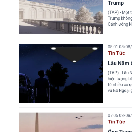
Trump
(TAP) - Một 
Trump không 
Cánh Đông N
08:01 08/08
Tin Tức
Lầu Năm G
(TAP) - Lầu 
hiện tượng b
từ nhiều cơ 
và Bộ Ngoại 
07:05 08/08
Tin Tức
Ông Trump