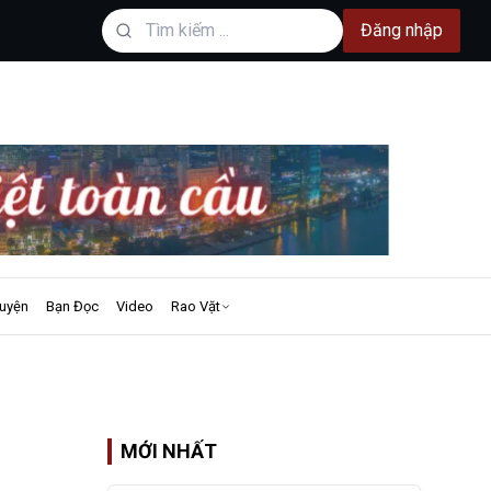
Đăng nhập
uyện
Bạn Đọc
Video
Rao Vặt
MỚI NHẤT