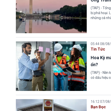
(TAP) - Tổng
bị phá hoại.
những cá nhâ
05:44 08/08
Tin Tức
Hoa Kỳ mấ
ổn?
(TAP) - Nền k
có dấu hiệu s
16:12 07/08
Bạn Đọc