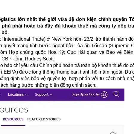
gistics lớn nhất thế giới vừa đệ đơn kiện chính quyền 
 phủ phải hoàn trả đầy đủ khoản thuế mà công ty nộp tr
 bỏ.
f International Trade) ở New York hôm 23/2, trở thành hành độ
 quyết mang tính bước ngoặt bởi Tòa án Tối cao (Supreme Co
o gồm Hợp chủng quốc Hoa Kỳ; Cục Hải quan và Bảo vệ Biên 
ên CBP - ông Rodney Scott.
o báo chí yêu cầu Chính phủ hoàn trả toàn bộ khoản thuế do c
ế (IEEPA) được tổng thống Trump ban hành hồi năm ngoái. Dù ch
ẳng định việc bảo vệ quyền lợi hợp pháp với tư cách nhà nhậ
 khách hàng trước những biến động chính sách.