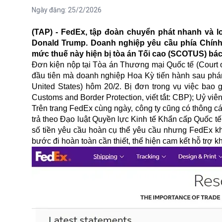
Ngày đăng:
25/2/2026
(TAP) - FedEx, tập đoàn chuyển phát nhanh và lo
Donald Trump. Doanh nghiệp yêu cầu phía Chính
mức thuế này hiện bị tòa án Tối cao (SCOTUS) bác
Đơn kiện nộp tại Tòa án Thương mại Quốc tế (Court o
đầu tiên mà doanh nghiệp Hoa Kỳ tiến hành sau phán
United States) hôm 20/2. Bị đơn trong vụ việc ba
Customs and Border Protection, viết tắt: CBP); Uỷ vi
Trên trang FedEx cùng ngày, công ty cũng có thông cá
trả theo Đạo luật Quyền lực Kinh tế Khẩn cấp Quốc t
số tiền yêu cầu hoàn cụ thể yêu cầu nhưng FedEx kh
bước đi hoàn toàn cần thiết, thể hiện cam kết hỗ trợ