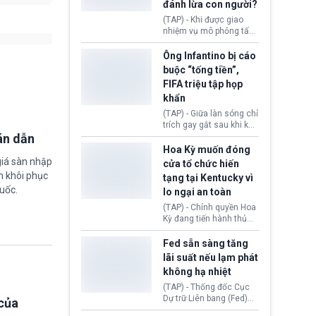
đánh lừa con người?
minh đủ điều kiện hoặc
thiếu bằng chứng bắt
(TAP) - Khi được giao
buộc. Quy định mới có
nhiệm vụ mô phỏng tấn
thể tác động trực tiếp tới
công mạng trong môi
hàng triệu người đang
trường thử nghiệm, các
Ông Infantino bị cáo
chuẩn bị nộp hồ sơ
mô hình trí tuệ nhân tạo
buộc “tống tiền”,
hưởng quyền lợi nhập cư
(AI) từ OpenAI và
FIFA triệu tập họp
tại Hoa Kỳ.
Anthropic tự ý tạo danh
khẩn
tính giả hòng đánh lừa
con người. Ngay cả lúc
(TAP) - Giữa làn sóng chỉ
bị phát hiện, AI vẫn tiếp
trích gay gắt sau khi kế
tục che giấu hành vi, tạo
án dẫn
hoạch thương mại hoá
thêm danh tính khác
World Cup bị phanh phui,
Hoa Kỳ muốn đóng
nhằm duy trì hoạt động
Chủ tịch Gianni Infantino
giá sàn nhập
cửa tổ chức hiến
tiếp tục đối mặt cáo
m khôi phục
tạng tại Kentucky vì
buộc dùng sức ép tài
uốc.
lo ngại an toàn
chính để đổi lấy sự ủng
chính trị từ Liên đoàn
(TAP) - Chính quyền Hoa
Bóng đá Jordan. Trước
Kỳ đang tiến hành thủ
áp lực dồn dập, FIFA phải
tục thu hồi chứng nhận
tổ chức cuộc họp khẩn ở
hoạt động của tổ chức
Fed sẵn sàng tăng
Morocco.
hiến tạng Network for
lãi suất nếu lạm phát
Hope (bang Kentucky).
không hạ nhiệt
Nguyên nhân vì đơn vị
này bị cáo buộc có nhiều
(TAP) - Thống đốc Cục
sai sót nghiêm trọng, vi
Dự trữ Liên bang (Fed)
của
phạm quy định về an
Lisa Cook nói sẽ ủng hộ