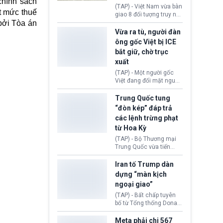
chính sách
động tại Việt Nam và
(TAP) - Việt Nam vừa bàn
t mức thuế
Lào, lôi kéo hàng nghìn
giao 8 đối tượng truy nã
người tham gia, luân
 bởi Tòa án
đỏ Interpol cho lực lượng
chuyển dòng tiền qua
chức năng Hàn Quốc.
Vừa ra tù, người đàn
nhiều lớp tài khoản. Sau
Nhóm này bị xác định
ông gốc Việt bị ICE
hơn 2 tuần phối hợp truy
lừa đảo 619 nạn nhân,
bắt giữ, chờ trục
xét, lực lượng chức năng
chiếm đoạt hơn 17,7 tỷ
hai nước đã bắt giữ 171
xuất
KRW.
đối tượng.
(TAP) - Một người gốc
Việt đang đối mặt nguy
cơ bị trục xuất khỏi Hoa
Kỳ sau khi đã chấp hành
Trung Quốc tung
xong bản án liên quan
“đòn kép” đáp trả
đến tội ác từ hơn 30
các lệnh trừng phạt
năm trước tại California.
từ Hoa Kỳ
(TAP) - Bộ Thương mại
Trung Quốc vừa tiến
hành áp đặt lệnh trừng
phạt lên hàng loạt thực
Iran tố Trump dàn
thể và siết chặt kiểm
dựng “màn kịch
soát xuất khẩu máy bay
ngoại giao”
không người lái (UAV)
sang Hoa Kỳ. Động thái
(TAP) - Bất chấp tuyên
này nhằm đáp trả các
bố từ Tổng thống Donald
biện pháp hạn chế
Trump về tiến trình đàm
thương mại, áp thuế mới
phán hòa bình, Iran
Meta phải chi 567