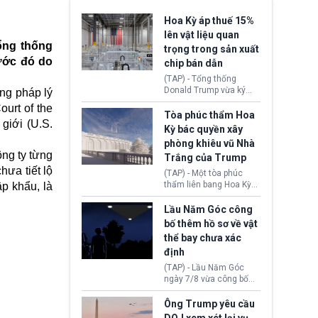
Hoa Kỳ áp thuế 15%
lên vật liệu quan
Tổng thống
trọng trong sản xuất
ước đó do
chip bán dẫn
(TAP) - Tổng thống
Donald Trump vừa ký
ng pháp lý
sắc lệnh áp thuế bổ
urt of the
sung 15% cùng cơ chế
Tòa phúc thẩm Hoa
giới (U.S.
giá sàn nhập khẩu
Kỳ bác quyền xây
nghiêm ngặt đối với
phòng khiêu vũ Nhà
polysilicon và các sản
ông ty từng
Trắng của Trump
phẩm hạ nguồn. Quyết
ưa tiết lộ
định này nhằm khôi
(TAP) - Một tòa phúc
phục chuỗi cung ứng
thẩm liên bang Hoa Kỳ
p khẩu, là
công nghệ, năng lượng
vừa phán quyết, chính
mặt trời nội địa trước sự
quyền Tổng thống
Lầu Năm Góc công
thống trị của Trung
Donald Trump không có
bố thêm hồ sơ về vật
Quốc.
quyền tự ý xây phòng
thể bay chưa xác
khiêu vũ mới rộng
định
khoảng 90.000 feet
vuông tại khu vực Cánh
(TAP) - Lầu Năm Góc
Đông Nhà Trắng.
ngày 7/8 vừa công bố
thêm 41 hồ sơ liên quan
đến UFO hay còn được
Ông Trump yêu cầu
gọi là hiện tượng bất