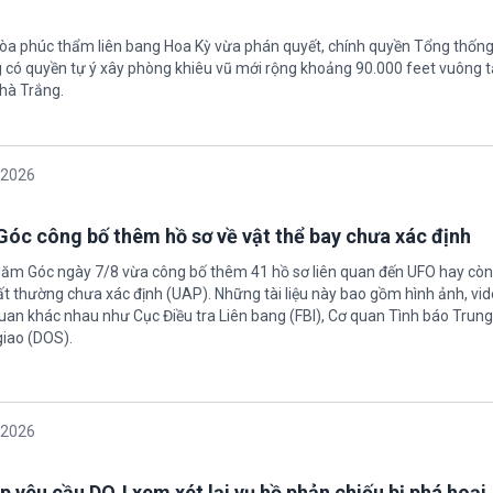
tòa phúc thẩm liên bang Hoa Kỳ vừa phán quyết, chính quyền Tổng thốn
có quyền tự ý xây phòng khiêu vũ mới rộng khoảng 90.000 feet vuông t
hà Trắng.
/2026
óc công bố thêm hồ sơ về vật thể bay chưa xác định
Năm Góc ngày 7/8 vừa công bố thêm 41 hồ sơ liên quan đến UFO hay còn 
ất thường chưa xác định (UAP). Những tài liệu này bao gồm hình ảnh, vid
quan khác nhau như Cục Điều tra Liên bang (FBI), Cơ quan Tình báo Trun
giao (DOS).
/2026
 yêu cầu DOJ xem xét lại vụ hồ phản chiếu bị phá hoại