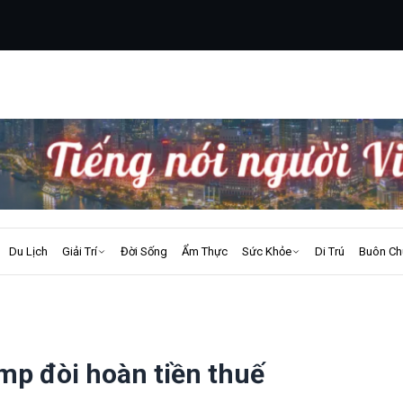
Du Lịch
Giải Trí
Đời Sống
Ẩm Thực
Sức Khỏe
Di Trú
Buôn Ch
mp đòi hoàn tiền thuế