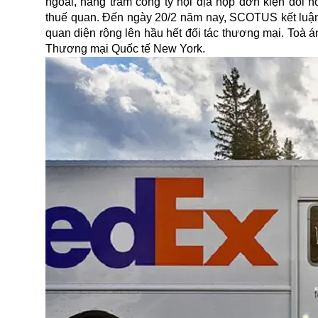
ngoái, hàng trăm công ty nội địa nộp đơn kiện đòi 
thuế quan. Đến ngày 20/2 năm nay, SCOTUS kết luậ
quan diện rộng lên hầu hết đối tác thương mại. Toà á
Thương mại Quốc tế New York.