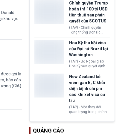
toàn y tế.
tăng lãi suất nếu lạm
Chính quyền Trump
phát ở Hoa Kỳ không tiếp
hoàn trả 100 tỷ USD
tục giảm trong thời gian
g Donald
tiền thuế sau phán
tới.
ại khu vực
quyết của SCOTUS
(TAP) - Chính quyền
Tổng thống Donald
Trump đã hoàn trả
khoảng 100 tỷ USD thuế
Hoa Kỳ thu hồi visa
quan từng thu theo Đạo
của Đại sứ Brazil tại
luật Quyền hạn Kinh tế
Washington
Khẩn cấp Quốc tế
(IEEPA). Động thái này
(TAP) - Bộ Ngoại giao
diễn ra sau phán quyết
Hoa Kỳ vừa quyết định
hồi tháng 2 bởi Tòa án
thu hồi thị thực (visa)
được gọi là
Tối cao Hoa Kỳ
của bà Maria Luiza
New Zealand bỏ
eo, báo cáo
(SCOTUS) khi tuyên bố,
Ribeiro Viotti - Đại sứ
viêm gan B, C khỏi
việc áp thuế diện rộng là
Brazil tại Washington.
g ương (CIA)
diện bệnh chi phí
hoàn toàn bất hợp pháp.
Động thái trên diễn ra
cao khi xét visa cư
trong bối cảnh tranh
chấp ngoại giao giữa
trú
chính quyền Tổng thống
(TAP) - Một thay đổi
Donald Trump và chính
quan trọng trong chính
phủ cánh tả Tổng thống
sách nhập cư của New
Brazil Luiz Inácio Lula
Zealand đang mở ra
da Silva đang leo thang
thêm cơ hội cho nhiều
gay gắt.
QUẢNG CÁO
người muốn định cư. Từ