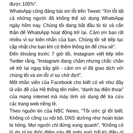
được 100%”.
WhatsApp cũng đăng bài xin lỗi trên Tweet: “Xin lỗi tất
cả những người đã không thể sử dụng WhatsApp
ngày hôm nay. Chúng tôi đang bắt đầu từ từ và cẩn
thận để WhatsApp hoạt động trở lại. Cảm ơn bạn rất
nhiều vì sự kiên nhẫn của bạn. Chúng tôi sẽ tiếp tục
cập nhật cho bạn khi có thêm thông tin để chia sẻ”.
Đến khoảng trước 7 giờ tối, Instagram viết tiếp trên
Twitter rằng, “Instagram đang chậm nhưng chắc chắn
sẽ trở lại ngay bây giờ - cảm ơn vì đã giao dịch với
chúng tôi và xin lỗi vì sự chờ đợi!”.
Một nhân viên của Facebook cho biết có vẻ như đây
là vấn đề của Hệ thống tên miền, “danh bạ điện thoại”
của mạng internet mà máy tính sử dụng để tra cứu
các trang web riêng lẻ.
Theo nguôn tin của NBC News, “Tôi ước gì tôi biết.
Không có công cụ nội bộ, DNS dường như hoàn toàn
bị hỏng. Mọi người chỉ đứng xung quanh”, “Không có
lý do gì tại thời điểm này để nghi ngờ bất kỳ điều gì