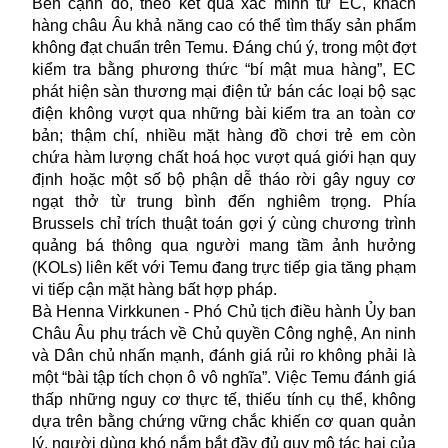
Bên cạnh đó, theo kết quả xác minh từ EC, khách
hàng châu Âu khả năng cao có thể tìm thấy sản phẩm
không đạt chuẩn trên Temu. Đáng chú ý, trong một đợt
kiểm tra bằng phương thức “bí mật mua hàng”, EC
phát hiện sàn thương mại điện tử bán các loại bộ sạc
điện không vượt qua những bài kiểm tra an toàn cơ
bản; thậm chí, nhiều mặt hàng đồ chơi trẻ em còn
chứa hàm lượng chất hoá học vượt quá giới hạn quy
định hoặc một số bộ phận dễ tháo rời gây nguy cơ
ngạt thở từ trung bình đến nghiêm trọng. Phía
Brussels chỉ trích thuật toán gợi ý cùng chương trình
quảng bá thông qua người mang tầm ảnh hưởng
(KOLs) liên kết với Temu đang trực tiếp gia tăng phạm
vi tiếp cận mặt hàng bất hợp pháp.
Bà Henna Virkkunen - Phó Chủ tịch điều hành Ủy ban
Châu Âu phụ trách về Chủ quyền Công nghệ, An ninh
và Dân chủ nhấn mạnh, đánh giá rủi ro không phải là
một “bài tập tích chọn ô vô nghĩa”. Việc
Temu
đánh giá
thấp những nguy cơ thực tế, thiếu tính cụ thể, không
dựa trên bằng chứng vững chắc khiến cơ quan quản
lý, người dùng khó nắm bắt đầy đủ quy mô tác hại của