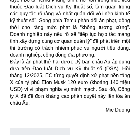
thuộc Đạo luật Dịch vụ Kỹ thuật số, tầm quan trọng
các quy tắc rõ ràng và nhất quán đối với nền kinh tế
kỹ thuật số". Song phía Temu phản đối án phạt, đồng
thời cho rằng mức phạt là “không tương xứng”.
Doanh nghiệp này nêu rõ sẽ “tiếp tục hợp tác mang
tính xây dựng cùng cơ quan quản lý” để phát triển một
thị trường có trách nhiệm phục vụ người tiêu dùng,
doanh nghiệp, cộng đồng địa phương.
Đây là án phạt thứ hai được Uỷ ban châu Âu áp dụng
dựa trên Đạo luật Dịch vụ Kỹ thuật số (DSA). Hồi
tháng 12/2025, EC từng quyết định xử phạt nền tảng
X của tỷ phú Elon Musk 120 euro (khoảng 140 triệu
USD) vì vi phạm nghĩa vụ minh mạch. Sau đó, Công
ty X đã đệ đơn kháng cáo phán quyết này lên tòa án
châu Âu.
Mie Duong