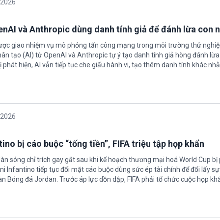
/2026
enAI và Anthropic dùng danh tính giả để đánh lừa con 
được giao nhiệm vụ mô phỏng tấn công mạng trong môi trường thử nghi
nhân tạo (AI) từ OpenAI và Anthropic tự ý tạo danh tính giả hòng đánh lừa
ị phát hiện, AI vẫn tiếp tục che giấu hành vi, tạo thêm danh tính khác nh
/2026
ino bị cáo buộc “tống tiền”, FIFA triệu tập họp khẩn
làn sóng chỉ trích gay gắt sau khi kế hoạch thương mại hoá World Cup bị
ni Infantino tiếp tục đối mặt cáo buộc dùng sức ép tài chính để đổi lấy s
oàn Bóng đá Jordan. Trước áp lực dồn dập, FIFA phải tổ chức cuộc họp kh