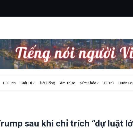
Du Lịch
Giải Trí
Đời Sống
Ẩm Thực
Sức Khỏe
Di Trú
Buôn Ch
ump sau khi chỉ trích “dự luật l