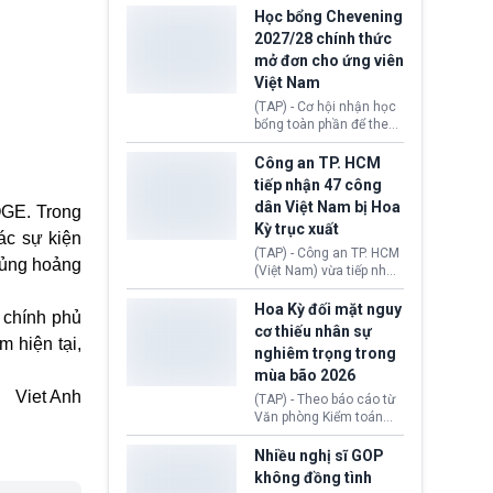
thi Thỏa thuận Rút khỏi
Iran nhằm mở lại eo biển
Học bổng Chevening
Liên minh châu Âu
Hormuz, mở đường cho
2027/28 chính thức
(Withdrawal
việc khôi phục hoạt
mở đơn cho ứng viên
Agreement).
động hàng hải. Những
Việt Nam
tín hiệu ngoại giao tích
cực này lập tức tác động
(TAP) - Cơ hội nhận học
đến thị trường năng
bổng toàn phần để theo
lượng, kéo giá dầu thế
học chương trình thạc sĩ
giới lùi sâu xuống dưới
tại Vương quốc Anh đã
Công an TP. HCM
mức 80 USD/thùng.
chính thức quay trở lại.
tiếp nhận 47 công
Học bổng Chevening
dân Việt Nam bị Hoa
OGE. Trong
2027/28 của Chính phủ
Kỳ trục xuất
Anh vừa mở cổng ứng
ác sự kiện
tuyển dành riêng ứng
(TAP) - Công an TP. HCM
khủng hoảng
viên Việt Nam, hỗ trợ
(Việt Nam) vừa tiếp nhận
toàn bộ chi phí học tập
47 công dân Việt Nam bị
cùng nhiều quyền lợi
Hoa Kỳ trục xuất về
Hoa Kỳ đối mặt nguy
 chính phủ
trong suốt một năm
nước. Đây là đợt có số
cơ thiếu nhân sự
học.
lượng lớn nhất từ đầu
m hiện tại,
nghiêm trọng trong
năm 2026 đến nay, phản
mùa bão 2026
ánh xu hướng gia tăng
các trường hợp trục
Viet Anh
(TAP) - Theo báo cáo từ
xuất.
Văn phòng Kiểm toán
Chính phủ (GAO), Cơ
quan Quản lý Khẩn cấp
Nhiều nghị sĩ GOP
Liên bang (FEMA) thuộc
không đồng tình
Bộ An ninh Nội địa Hoa