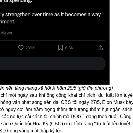
ên nền tảng mạng xã hội X hôm 28/5 (giờ địa phương)
chỉ một ngày sau khi ông công khai chỉ trích “dự luật lớn tuy
phỏng vấn phát sóng trên đài CBS tối ngày 27/5,
Elon Musk bày
” có nguy cơ làm trầm trọng thêm tình trạng thâm hụt ngân sách
i các nỗ lực cải cách tài chính mà DOGE đang theo đuổi. Cùng
ách Quốc hội Hoa Kỳ (CBO) ước tính rằng “dự luật lớn tuyệt đ
SD trong vòng một thập kỷ tới.