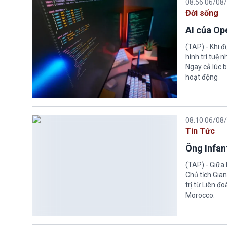
08:56 06/08
Đời sống
AI của Op
(TAP) - Khi 
hình trí tuệ 
Ngay cả lúc b
hoạt động
08:10 06/08
Tin Tức
Ông Infant
(TAP) - Giữa 
Chủ tịch Gian
trị từ Liên đ
Morocco.