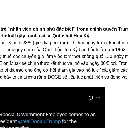
i trò “nhân viên chính phủ đặc biệt” trong chính quyền Tru
 - dự luật gây tranh cãi tại Quốc hội Hoa Kỳ.
ội X hôm 28/5 (giờ địa phương), chỉ hai ngày trước khi nhiệm
. Theo quy định của Quốc hội Hoa Kỳ ban hành từ năm 1962, vị
ng thuê các chuyên gia làm việc tạm thời không quá 130 ngày 
Elon Musk sẽ chính thức kết thúc vai trò vào ngày 30/5 tới. Tro
p vì đã trao cho ông cơ hội tham gia vào nỗ lực "cắt giảm các
g bày tỏ tin tưởng rằng DOGE sẽ tiếp tục phát triển và đóng vai 