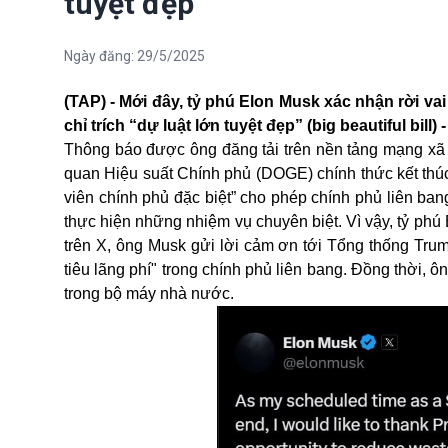
tuyệt đẹp”
Ngày đăng:
29/5/2025
(TAP) - Mới đây, tỷ phú Elon Musk xác nhận rời va
chỉ trích “dự luật lớn tuyệt đẹp” (big beautiful bill)
Thông báo được ông đăng tải trên nền tảng mạng xã h
quan Hiệu suất Chính phủ (DOGE) chính thức kết thúc
viên chính phủ đặc biệt” cho phép chính phủ liên ba
thực hiện những nhiệm vụ chuyên biệt. Vì vậy, tỷ phú 
trên X, ông Musk gửi lời cảm ơn tới Tổng thống Trum
tiêu lãng phí" trong chính phủ liên bang. Đồng thời, ôn
trong bộ máy nhà nước.