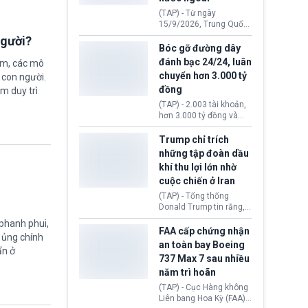
đến ổ dịch Salmonella
(TAP) - Từ ngày
khiến ít nhất 110 người
15/9/2026, Trung Quốc
mắc bệnh tại bang
áp dụng quy định mới về
người?
Minnesota.
quản lý xuất nhập cảnh.
Bóc gỡ đường dây
Một hành vi vi phạm giấy
đánh bạc 24/24, luân
ệm, các mô
tờ, xuất nhập cảnh trái
chuyển hơn 3.000 tỷ
 con người.
phép hay liên quan kiểm
đồng
ằm duy trì
soát công nghệ có thể
khiến công dân Trung
(TAP) - 2.003 tài khoản,
Quốc đối mặt lệnh cấm
hơn 3.000 tỷ đồng và
xuất cảnh kéo dài tới 3
một đường dây đánh
năm. Trong khi đó, người
bạc xuyên quốc gia vận
Trump chỉ trích
nước ngoài sử dụng giấy
hành 24/24 giờ vừa bị
những tập đoàn dầu
tờ giả có nguy cơ bị từ
Công an TP. Hải Phòng
khí thu lợi lớn nhờ
chối nhập cảnh hoặc
(Việt Nam) bóc gỡ.
cấm vào Trung Quốc tới
cuộc chiến ở Iran
5 năm.
(TAP) - Tổng thống
Donald Trump tin rằng, 2
tập đoàn dầu khí
 phanh phui,
ExxonMobil và Chevron
FAA cấp chứng nhận
ự ủng chính
đã thu về lợi nhuận quá
an toàn bay Boeing
ẩn ở
lớn nhờ giá dầu tăng
737 Max 7 sau nhiều
mạnh suốt thời gian Hoa
năm trì hoãn
Kỳ xảy ra xung đột ở
Iran. Trên cơ sở đó, lãnh
(TAP) - Cục Hàng không
đạo Nhà Trắng kêu gọi
Liên bang Hoa Kỳ (FAA)
các doanh nghiệp cần