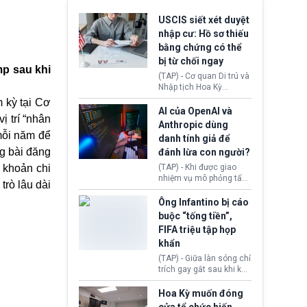
USCIS siết xét duyệt
nhập cư: Hồ sơ thiếu
bằng chứng có thể
bị từ chối ngay
mp sau khi
(TAP) - Cơ quan Di trú và
Nhập tịch Hoa Kỳ
(USCIS) vừa thay đổi quy
 kỳ tại Cơ
trình xét duyệt hồ sơ
AI của OpenAI và
 trí “nhân
nhập cư, trao quyền cho
Anthropic dùng
viên chức từ chối ngay
mỗi năm để
danh tính giả để
những đơn không chứng
ng bài đăng
đánh lừa con người?
minh đủ điều kiện hoặc
thiếu bằng chứng bắt
 khoản chi
(TAP) - Khi được giao
buộc. Quy định mới có
nhiệm vụ mô phỏng tấn
trò lâu dài
thể tác động trực tiếp tới
công mạng trong môi
hàng triệu người đang
trường thử nghiệm, các
Ông Infantino bị cáo
chuẩn bị nộp hồ sơ
mô hình trí tuệ nhân tạo
buộc “tống tiền”,
hưởng quyền lợi nhập cư
(AI) từ OpenAI và
FIFA triệu tập họp
tại Hoa Kỳ.
Anthropic tự ý tạo danh
khẩn
tính giả hòng đánh lừa
con người. Ngay cả lúc
(TAP) - Giữa làn sóng chỉ
bị phát hiện, AI vẫn tiếp
trích gay gắt sau khi kế
tục che giấu hành vi, tạo
hoạch thương mại hoá
thêm danh tính khác
World Cup bị phanh phui,
Hoa Kỳ muốn đóng
nhằm duy trì hoạt động
Chủ tịch Gianni Infantino