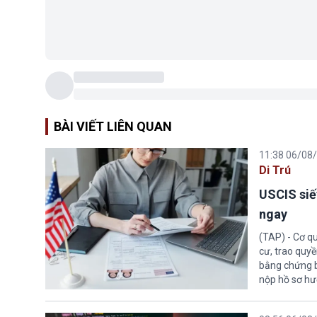
BÀI VIẾT LIÊN QUAN
11:38 06/08
Di Trú
USCIS siế
ngay
(TAP) - Cơ qu
cư, trao quy
bằng chứng bắ
nộp hồ sơ hư