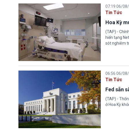
07:19 06/08
Tin Tức
Hoa Kỳ mu
(TAP) - Chín
hiến tạng Ne
sót nghiêm tr
06:56 06/08
Tin Tức
Fed sẵn s
(TAP) - Thống
ở Hoa Kỳ khôn