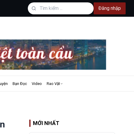
Đăng nhập
uyện
Bạn Đọc
Video
Rao Vặt
ớn
MỚI NHẤT