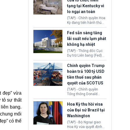
cửa tổ chức hiến
tiếp tục đối mặt cáo
tạng tại Kentucky vì
buộc dùng sức ép tài
lo ngại an toàn
chính để đổi lấy sự ủng
chính trị từ Liên đoàn
(TAP) - Chính quyền Hoa
Bóng đá Jordan. Trước
Kỳ đang tiến hành thủ
áp lực dồn dập, FIFA phải
tục thu hồi chứng nhận
tổ chức cuộc họp khẩn ở
hoạt động của tổ chức
Fed sẵn sàng tăng
Morocco.
hiến tạng Network for
lãi suất nếu lạm phát
Hope (bang Kentucky).
không hạ nhiệt
Nguyên nhân vì đơn vị
này bị cáo buộc có nhiều
(TAP) - Thống đốc Cục
sai sót nghiêm trọng, vi
Dự trữ Liên bang (Fed)
phạm quy định về an
Lisa Cook nói sẽ ủng hộ
toàn y tế.
tăng lãi suất nếu lạm
Chính quyền Trump
phát ở Hoa Kỳ không tiếp
hoàn trả 100 tỷ USD
tục giảm trong thời gian
tiền thuế sau phán
tới.
quyết của SCOTUS
(TAP) - Chính quyền
ệt đẹp” vừa
Tổng thống Donald
Trump đã hoàn trả
 tỏ sự thất
khoảng 100 tỷ USD thuế
Hoa Kỳ thu hồi visa
 liên bang.
quan từng thu theo Đạo
của Đại sứ Brazil tại
luật Quyền hạn Kinh tế
 chung mối
Washington
Khẩn cấp Quốc tế
ẹp” có thể
(IEEPA). Động thái này
(TAP) - Bộ Ngoại giao
diễn ra sau phán quyết
Hoa Kỳ vừa quyết định