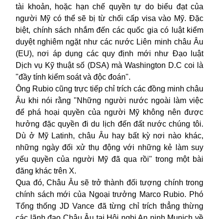
tài khoản, hoặc hạn chế quyền tự do biểu đạt của
người Mỹ có thể sẽ bị từ chối cấp visa vào Mỹ. Đặc
biệt, chính sách nhắm đến các quốc gia có luật kiểm
duyệt nghiêm ngặt như các nước Liên minh châu Âu
(
EU
), nơi áp dụng các quy định mới như Đạo luật
Dịch vụ Kỹ thuật số (DSA) mà Washington D.C coi là
"đầy tính kiểm soát và độc đoán".
Ông Rubio cũng trực tiếp chỉ trích các đồng minh châu
Âu khi nói rằng "Những người nước ngoài làm việc
để phá hoại quyền của người Mỹ không nên được
hưởng đặc quyền đi du lịch đến đất nước chúng tôi.
Dù ở Mỹ Latinh, châu Âu hay bất kỳ nơi nào khác,
những ngày đối xử thụ động với những kẻ làm suy
yếu quyền của người Mỹ đã qua rồi" trong một bài
đăng khác trên X.
Qua đó, Châu Âu sẽ trở thành đối tượng chính trong
chính sách mới của Ngoại trưởng Marco Rubio. Phó
Tổng thống JD Vance đã từng chỉ trích thẳng thừng
các lãnh đạo Châu Âu tại Hội nghị An ninh Munich về