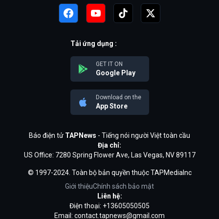
Tải ứng dụng :
GET IT ON
Google Play
Download on the
App Store
Báo điện tử
TAPNews
- Tiếng nói người Việt toàn cầu
Địa chỉ:
US Office: 7280 Spring Flower Ave, Las Vegas, NV 89117
© 1997-2024. Toàn bộ bản quyền thuộc TAPMediaInc
Giới thiệu
Chính sách bảo mật
Liên hệ:
Điện thoại: +13605050505
Email:
contact.tapnews@gmail.com