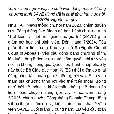
Gần 7 triệu người vay nợ sinh viên đang mắc kẹt trong
chương trình SAVE dù nó đã bị khai tử chính thức hồi
3/2026. Nguồn: va.gov
Như TAP News thông tin, hồi năm 2023, chính quyền
cựu Tổng thống Joe Biden đã ban hành chương trình
“Tiết kiệm vì một nền giáo dục giá trị” (SAVE) giúp
giảm nợ học phí sinh viên. Đến tháng 7/2024, Tòa
phúc thẩm liên bang Khu vực số 8 (Eighth Circuit
Court of Appeals) yêu cầu đóng băng chương trình,
lập luận: ông Biden vượt quá thẩm quyền khi tự ý xóa
nợ mà không thông qua Quốc hội. Tranh chấp pháp lý
này buộc Bộ Giáo dục Hoa Kỳ (ED) thời điểm đó phải
đóng băng tài khoản gần 7 triệu người vay. Sinh viên
tham gia chương trình rơi vào thế “tiến thoái lưỡng
nan” bởi hệ thống bị khóa chặt, không thể đóng tiền
tiếp hoặc chuyển sang gói vay khác. Đến tháng
3/2026, chính quyền Tổng thống Donald Trump đồng
ý thỏa thuận chấm dứt vụ kiện, chính thức khai tử vĩnh
viễn SAVE. Cuối tháng 3 cùng năm, ED yêu cầu toàn