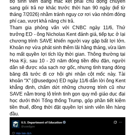
bộ sinh viên đang mắc kẹt phải chủ động chuyển
sang gói trả nợ khác trước thời hạn 90 ngày (kể từ
tháng 7/2026) nhằm tránh nguy cơ rơi vào nhóm đóng
phí cao, vượt khả năng chi trả.
Tham gia phỏng vấn với CNBC ngày 11/6, Thứ
trưởng ED - ông Nicholas Kent đánh giá, tiếp tục ở lại
chương trình SAVE khiến người vay gặp bất lợi lớn.
Khoản nợ vừa phát sinh thêm lãi hằng tháng, vừa làm
họ mất quyền lợi tích lũy thời gian. Thông thường tại
Hoa Kỳ, sau 10 - 20 năm đóng tiền đều đặn, người
dân sẽ được xóa sạch nợ gốc, nhưng tình trạng đóng
băng đã tước đi cơ hội ghi nhận cột mốc này. Tài
khoản “X” (@usedgov) ED ngày 11/6 dẫn lời ông Kent
khẳng định, chấm dứt những chương trình cũ như
SAVE nằm trong lộ trình tinh gọn quy mô giáo dục đại
học dưới thời Tổng thống Trump, góp phần tiết kiệm
tiền thuế, đồng thời đặt quyền lợi sinh viên lên hàng
đầu.