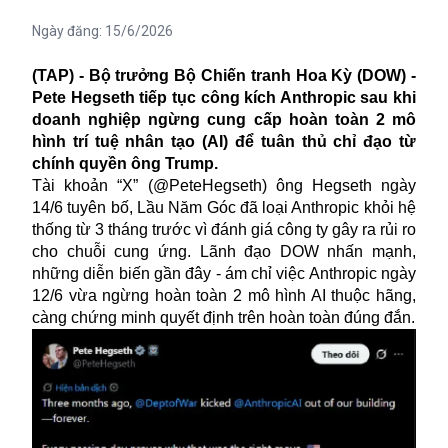
Ngày đăng:
15/6/2026
(TAP) - Bộ trưởng Bộ Chiến tranh Hoa Kỳ (DOW) -
Pete Hegseth tiếp tục công kích Anthropic sau khi
doanh nghiệp ngừng cung cấp hoàn toàn 2 mô
hình trí tuệ nhân tạo (AI) để tuân thủ chỉ đạo từ
chính quyền ông Trump.
Tài khoản “X” (@PeteHegseth) ông Hegseth ngày
14/6 tuyên bố, Lầu Năm Góc đã loại Anthropic khỏi hệ
thống từ 3 tháng trước vì đánh giá công ty gây ra rủi ro
cho chuỗi cung ứng. Lãnh đạo DOW nhấn mạnh,
những diễn biến gần đây - ám chỉ việc Anthropic ngày
12/6 vừa ngừng hoàn toàn 2 mô hình AI thuộc hãng,
càng chứng minh quyết định trên hoàn toàn đúng đắn.