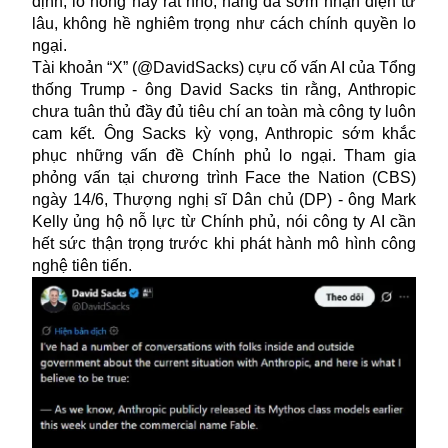
định, lỗ hổng này rất nhỏ, hãng đã sớm nhận diện từ
lâu, không hề nghiêm trọng như cách chính quyền lo
ngại.
Tài khoản “X” (@DavidSacks) cựu cố vấn AI của Tổng
thống Trump - ông David Sacks tin rằng, Anthropic
chưa tuân thủ đầy đủ tiêu chí an toàn mà công ty luôn
cam kết. Ông Sacks kỳ vọng, Anthropic sớm khắc
phục những vấn đề Chính phủ lo ngại. Tham gia
phỏng vấn tại chương trình Face the Nation (CBS)
ngày 14/6, Thượng nghị sĩ Dân chủ (DP) - ông Mark
Kelly ủng hộ nỗ lực từ Chính phủ, nói công ty AI cần
hết sức thận trọng trước khi phát hành mô hình công
nghệ tiên tiến.