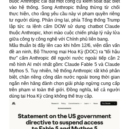
buộc Anthropic cài đặt một công cụ kiểm soát đặc biệt
vào hệ thống. Song Anthropic thẳng thừng từ chối
thực hiện, cho rằng yêu cầu này vi phạm quyền riêng
tư người dùng. Phản ứng lại, phía Tổng thống Trump
lập tức ra lệnh cấm DOW sử dụng chatbot Claude
thuộc Anthropic, khơi mào cuộc chiến pháp lý nảy lửa
giữa công ty công nghệ với Chính phủ liên bang.
Mâu thuẫn bị đẩy lên cao khi hôm 12/6, viện dẫn vấn
đề an ninh, Bộ Thương mại Hoa Kỳ (DOC) ra “tối hậu
thư” cấm Anthropic để người nước ngoài tiếp cận 2
mô hình AI mới nhất gồm: Claude Fable 5 và Claude
Mythos 5. Tuy nhiên, hệ thống Anthropic rất khó phân
biệt, chặn riêng công dân nước ngoài trong thời gian
ngắn nên hãng đành chọn giải pháp ngừng cung cấp
trên phạm vi toàn thế giới. Đồng nghĩa, kể cả người
dùng tại Hoa Kỳ cũng không thể truy cập.