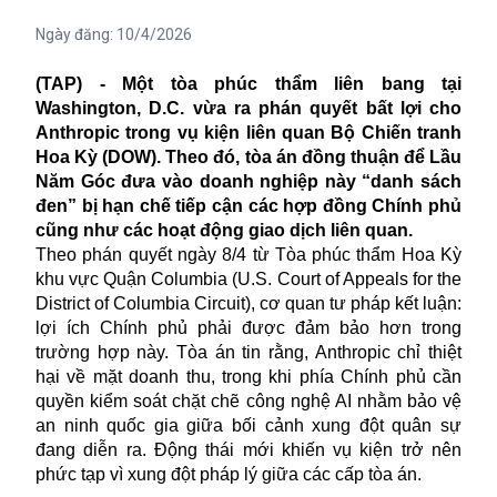
Ngày đăng:
10/4/2026
(TAP) - Một tòa phúc thẩm liên bang tại
Washington, D.C. vừa ra phán quyết bất lợi cho
Anthropic trong vụ kiện liên quan Bộ Chiến tranh
Hoa Kỳ (DOW). Theo đó, tòa án đồng thuận để Lầu
Năm Góc đưa vào doanh nghiệp này “danh sách
đen” bị hạn chế tiếp cận các hợp đồng Chính phủ
cũng như các hoạt động giao dịch liên quan.
Theo phán quyết ngày 8/4 từ Tòa phúc thẩm Hoa Kỳ
khu vực Quận Columbia (U.S. Court of Appeals for the
District of Columbia Circuit), cơ quan tư pháp kết luận:
lợi ích Chính phủ phải được đảm bảo hơn trong
trường hợp này. Tòa án tin rằng, Anthropic chỉ thiệt
hại về mặt doanh thu, trong khi phía Chính phủ cần
quyền kiểm soát chặt chẽ công nghệ AI nhằm bảo vệ
an ninh quốc gia giữa bối cảnh xung đột quân sự
đang diễn ra. Động thái mới khiến vụ kiện trở nên
phức tạp vì xung đột pháp lý giữa các cấp tòa án.