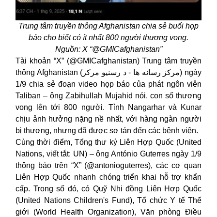
Trung tâm truyền thông Afghanistan chia sẻ buổi họp
báo cho biết có ít nhất 800 người thương vong.
Nguồn: X “@GMICafghanistan”
Tài khoản “X” (@GMICafghanistan) Trung tâm truyền
thông Afghanistan (مرکز رسانه ها - د رسنیو مرکز) ngày
1/9 chia sẻ đoạn video họp báo của phát ngôn viên
Taliban – ông Zabihullah Mujahid nói, con số thương
vong lên tới 800 người. Tỉnh Nangarhar và Kunar
chịu ảnh hưởng nặng nề nhất, với hàng ngàn người
bị thương, nhưng đã được sơ tán đến các bệnh viện.
Cùng thời điểm, Tổng thư ký Liên Hợp Quốc (United
Nations, viết tắt: UN) – ông António Guterres ngày 1/9
thông báo trên “X” (@antonioguterres), các cơ quan
Liên Hợp Quốc nhanh chóng triển khai hỗ trợ khẩn
cấp. Trong số đó, có Quỹ Nhi đồng Liên Hợp Quốc
(United Nations Children's Fund), Tổ chức Y tế Thế
giới (World Health Organization), Văn phòng Điều