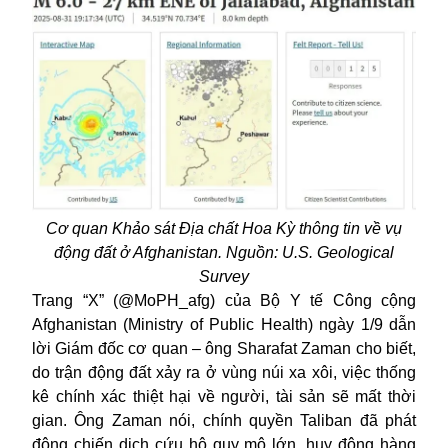
Cơ quan Khảo sát Địa chất Hoa Kỳ thông tin về vụ
động đất ở Afghanistan. Nguồn: U.S. Geological
Survey
Trang “X” (@MoPH_afg) của Bộ Y tế Công cộng
Afghanistan (Ministry of Public Health) ngày 1/9 dẫn
lời Giám đốc cơ quan – ông Sharafat Zaman cho biết,
do trận động đất xảy ra ở vùng núi xa xôi, việc thống
kê chính xác thiệt hại về người, tài sản sẽ mất thời
gian. Ông Zaman nói, chính quyền Taliban đã phát
động chiến dịch cứu hộ quy mô lớn, huy động hàng