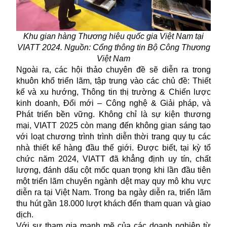
Khu gian hàng Thương hiệu quốc gia Việt Nam tại
VIATT 2024. Nguồn: Cổng thông tin Bộ Công Thương
Việt Nam
Ngoài ra, các hội thảo chuyên đề sẽ diễn ra trong
khuôn khổ
triển lãm
, tập trung vào các chủ đề: Thiết
kế và xu hướng, Thông tin thị trường & Chiến lược
kinh doanh, Đổi mới – Công nghệ & Giải pháp, và
Phát triển bền vững. Không chỉ là sự kiện thương
mại, VIATT 2025 còn mang đến không gian sáng tạo
với loạt chương trình trình diễn thời trang quy tụ các
nhà thiết kế hàng đầu thế giới. Được biết, tại kỳ tổ
chức năm 2024, VIATT đã khẳng định uy tín, chất
lượng, đánh dấu cột mốc quan trọng khi lần đầu tiên
một triển lãm chuyên ngành dệt may quy mô khu vực
diễn ra tại Việt Nam. Trong ba ngày diễn ra, triển lãm
thu hút gần 18.000 lượt khách đến tham quan và giao
dịch.
Với sự tham gia mạnh mẽ của các doanh nghiệp từ