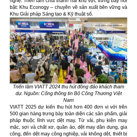
nghệ. Triển lãm chia thành hai khu vực trưng bày nổi
bật: Khu Econogy – chuyên về sản xuất bền vững và
Khu Giải pháp Sáng tạo & Kỹ thuật số.
Triển lãm VIATT 2024 thu hút đông đảo khách tham
dự. Nguồn: Cổng thông tin Bộ Công Thương Việt
Nam
VIATT 2025 dự kiến thu hút hơn 400 đơn vị với trên
500 gian hàng trưng bày toàn diện các sản phẩm, giải
pháp thuộc lĩnh vực dệt may. Từ vải, phụ kiện may
mặc, sợi và chất xơ, quần áo, dệt may dân dụng, gia
công, đến dệt may công nghiệp, vải không dệt, thiết bị