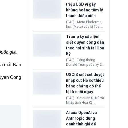
cùng lệnh cấm công
khẳng định chưa có bất
triệu USD vì gây
nghệ gần đây từ phía
kỳ thỏa thuận nào.
khủng hoảng tâm lý
Washington.
Tehran cho rằng, Hoa Kỳ
thanh thiếu niên
chỉ đang dàn dựng “màn
kịch ngoại giao” để xoa
(TAP) - Meta Platforms,
dịu căng thẳng.
Inc. (Meta) vừa bị Tòa án
bang New Mexico yêu
cầu đóng góp 567 triệu
Trump ký sắc lệnh
USD vào một quỹ khắc
siết quyền công dân
phục hậu quả. Quyết
theo nơi sinh tại Hoa
định này diễn ra sau khi
uốc gia.
Kỳ
toà xác định, những nền
tảng mạng xã hội
(TAP) - Tổng thống
(Facebook, Instagram)
ra mắt Ban
Donald Trump vừa ký 2
thuộc công ty gây ra
sắc lệnh hành pháp mới
cuộc khủng hoảng sức
nhằm siết chặt chính
USCIS siết xét duyệt
uyen Cong
khỏe tâm thần ở thanh
sách quyền công dân
nhập cư: Hồ sơ thiếu
thiếu niên.
theo nơi sinh. Động thái
bằng chứng có thể
diễn ra sau khi Tòa án
bị từ chối ngay
Tối cao Hoa Kỳ
(SCOTUS) hôm 30/7
(TAP) - Cơ quan Di trú và
tuyên bố bác bỏ, ngăn
Nhập tịch Hoa Kỳ
chính quyền thực hiện
(USCIS) vừa thay đổi quy
chính sách này.
trình xét duyệt hồ sơ
AI của OpenAI và
nhập cư, trao quyền cho
Anthropic dùng
viên chức từ chối ngay
danh tính giả để
những đơn không chứng