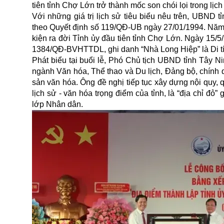
tiên tỉnh Chợ Lớn trở thành mốc son chói lọi trong lị
Với những giá trị lịch sử tiêu biểu nêu trên, UBND
theo Quyết định số 119/QĐ-UB ngày 27/01/1994. Năm 2
kiện ra đời Tỉnh ủy đầu tiên tỉnh Chợ Lớn. Ngày 15/
1384/QĐ-BVHTTDL, ghi danh “Nhà Long Hiệp” là Di tí
Phát biểu tại buổi lễ, Phó Chủ tịch UBND tỉnh Tây 
ngành Văn hóa, Thể thao và Du lịch, Đảng bộ, chính 
sản văn hóa. Ông đề nghị tiếp tục xây dựng nội quy, quy
lịch sử - văn hóa trọng điểm của tỉnh, là “địa chỉ đ
lớp Nhân dân.