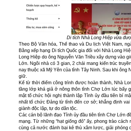
Di tích Nhà Long Hiệp vừa được
Theo Bộ Văn hóa, Thể thao và Du lịch Việt Nam, ng
Bằng xếp hạng Di tích Quốc gia đối với Nhà Long Hiệp
Long Hiệp do ông Nguyễn Văn Triều xây dựng vào giữa
Lớn. Ngôi nhà có 3 gian, 2 chái mang kiến trúc truyề
nay thuộc xã Mỹ Yên của tỉnh Tây Ninh. Sau khi ông 
giữ.
Kể từ thời điểm công trình được hoàn thành, Nhà Lon
tầng lớp khá giả ở nông thôn tỉnh Chợ Lớn lúc bấy 
mật tổ chức hội nghị thành lập Tỉnh ủy đầu tiên bí 
nhất tổ chức Đảng từ tỉnh đến cơ sở; khẳng định vai
giành độc lập, tự do dân tộc.
Các cán bộ lãnh đạo Tỉnh ủy đầu tiên tỉnh Chợ Lớn đề
mạng. Từ những “hạt giống đỏ” ấy, phong trào cách 
cùng cả nước đánh bại kẻ thù xâm lược, giải phóng dâ