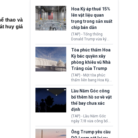
Hoa Kỳ áp thuế 15%
lên vật liệu quan
hể thao và
trọng trong sản xuất
át huy giá
chip bán dẫn
(TAP) - Tổng thống
Donald Trump vừa ký
sắc lệnh áp thuế bổ
sung 15% cùng cơ chế
Tòa phúc thẩm Hoa
giá sàn nhập khẩu
Kỳ bác quyền xây
nghiêm ngặt đối với
phòng khiêu vũ Nhà
polysilicon và các sản
Trắng của Trump
phẩm hạ nguồn. Quyết
định này nhằm khôi
(TAP) - Một tòa phúc
phục chuỗi cung ứng
thẩm liên bang Hoa Kỳ
công nghệ, năng lượng
vừa phán quyết, chính
mặt trời nội địa trước sự
quyền Tổng thống
Lầu Năm Góc công
thống trị của Trung
Donald Trump không có
bố thêm hồ sơ về vật
Quốc.
quyền tự ý xây phòng
thể bay chưa xác
khiêu vũ mới rộng
định
khoảng 90.000 feet
vuông tại khu vực Cánh
(TAP) - Lầu Năm Góc
Đông Nhà Trắng.
ngày 7/8 vừa công bố
thêm 41 hồ sơ liên quan
đến UFO hay còn được
Ông Trump yêu cầu
gọi là hiện tượng bất