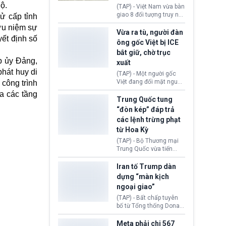
động tại Việt Nam và
ộ.
(TAP) - Việt Nam vừa bàn
Lào, lôi kéo hàng nghìn
giao 8 đối tượng truy nã
sử
cấp tỉnh
người tham gia, luân
đỏ Interpol cho lực lượng
ưu niệm sự
chuyển dòng tiền qua
chức năng Hàn Quốc.
Vừa ra tù, người đàn
nhiều lớp tài khoản. Sau
ết định số
Nhóm này bị xác định
ông gốc Việt bị ICE
hơn 2 tuần phối hợp truy
lừa đảo 619 nạn nhân,
bắt giữ, chờ trục
xét, lực lượng chức năng
chiếm đoạt hơn 17,7 tỷ
p ủy Đảng,
hai nước đã bắt giữ 171
xuất
KRW.
đối tượng.
hát huy di
(TAP) - Một người gốc
Việt đang đối mặt nguy
 công trình
cơ bị trục xuất khỏi Hoa
ủa các tầng
Kỳ sau khi đã chấp hành
Trung Quốc tung
xong bản án liên quan
“đòn kép” đáp trả
đến tội ác từ hơn 30
các lệnh trừng phạt
năm trước tại California.
từ Hoa Kỳ
(TAP) - Bộ Thương mại
Trung Quốc vừa tiến
hành áp đặt lệnh trừng
phạt lên hàng loạt thực
Iran tố Trump dàn
thể và siết chặt kiểm
dựng “màn kịch
soát xuất khẩu máy bay
ngoại giao”
không người lái (UAV)
sang Hoa Kỳ. Động thái
(TAP) - Bất chấp tuyên
này nhằm đáp trả các
bố từ Tổng thống Donald
biện pháp hạn chế
Trump về tiến trình đàm
thương mại, áp thuế mới
phán hòa bình, Iran
Meta phải chi 567