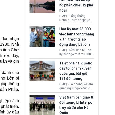
DOJ xem xét lại vụ
thường chưa xác định
hồ phản chiếu bị phá
(UAP). Những tài liệu này
hoại
bao gồm hình ảnh,
video, báo cáo từ nhiều
(TAP) - Tổng thống
cơ quan khác nhau như
Donald Trump tiếp tục
Cục Điều tra Liên bang
cho rằng, hồ phản chiếu
(FBI), Cơ quan Tình báo
trước Đài tưởng niệm
Hoa Kỳ mất 23.000
Trung ương (CIA) và Bộ
Lincoln bị phá hoại. Lãnh
việc làm trong tháng
Ngoại giao (DOS).
đạo Nhà Trắng yêu cầu
, đón nhận
7, thị trường lao
Bộ Tư pháp (DOJ) xem
1/1930. Nhà
động đang bất ổn?
xét lại quyết định hủy
truy tố những cá nhân bị
n tỉnh Chợ
(TAP) - Nền kinh tế Hoa
nghi ngờ làm hư hại
Kỳ bất ngờ mất 23.000
 trước đây,
công trình.
việc làm vào tháng 7,
uản và gìn
cho thấy thị trường lao
Triệt phá hai đường
động có dấu hiệu suy
dây tội phạm xuyên
yếu sau thời gian duy trì
g dành cho
quốc gia, bắt giữ
tương đối ổn định suốt
Chợ Lớn bí
171 đối tượng
nửa năm 2026.
giúp thống
(TAP) - Từ những lời làm
quen ngọt ngào đến các
 dân Pháp,
“sàn vàng ảo”, bất động
sản trực tuyến cùng
Việt Nam bàn giao 8
nghiệp cách
đường dây đánh bạc quy
đối tượng bị Interpol
mô lớn, hai tổ chức tội
hát triển,
truy nã đỏ cho Hàn
phạm xuyên quốc gia đã
Tỉnh ủy đầu
Quốc
dựng lên mạng lưới hoạt