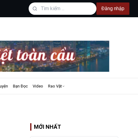
Đăng nhập
uyện
Bạn Đọc
Video
Rao Vặt
MỚI NHẤT