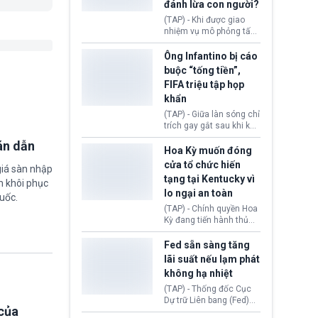
đánh lừa con người?
minh đủ điều kiện hoặc
thiếu bằng chứng bắt
(TAP) - Khi được giao
buộc. Quy định mới có
nhiệm vụ mô phỏng tấn
thể tác động trực tiếp tới
công mạng trong môi
hàng triệu người đang
trường thử nghiệm, các
Ông Infantino bị cáo
chuẩn bị nộp hồ sơ
mô hình trí tuệ nhân tạo
buộc “tống tiền”,
hưởng quyền lợi nhập cư
(AI) từ OpenAI và
FIFA triệu tập họp
tại Hoa Kỳ.
Anthropic tự ý tạo danh
khẩn
tính giả hòng đánh lừa
con người. Ngay cả lúc
(TAP) - Giữa làn sóng chỉ
bị phát hiện, AI vẫn tiếp
trích gay gắt sau khi kế
tục che giấu hành vi, tạo
hoạch thương mại hoá
án dẫn
thêm danh tính khác
World Cup bị phanh phui,
Hoa Kỳ muốn đóng
nhằm duy trì hoạt động
Chủ tịch Gianni Infantino
cửa tổ chức hiến
giá sàn nhập
tiếp tục đối mặt cáo
tạng tại Kentucky vì
m khôi phục
buộc dùng sức ép tài
lo ngại an toàn
chính để đổi lấy sự ủng
uốc.
chính trị từ Liên đoàn
(TAP) - Chính quyền Hoa
Bóng đá Jordan. Trước
Kỳ đang tiến hành thủ
áp lực dồn dập, FIFA phải
tục thu hồi chứng nhận
tổ chức cuộc họp khẩn ở
hoạt động của tổ chức
Fed sẵn sàng tăng
Morocco.
hiến tạng Network for
lãi suất nếu lạm phát
Hope (bang Kentucky).
không hạ nhiệt
Nguyên nhân vì đơn vị
này bị cáo buộc có nhiều
(TAP) - Thống đốc Cục
sai sót nghiêm trọng, vi
Dự trữ Liên bang (Fed)
của
phạm quy định về an
Lisa Cook nói sẽ ủng hộ