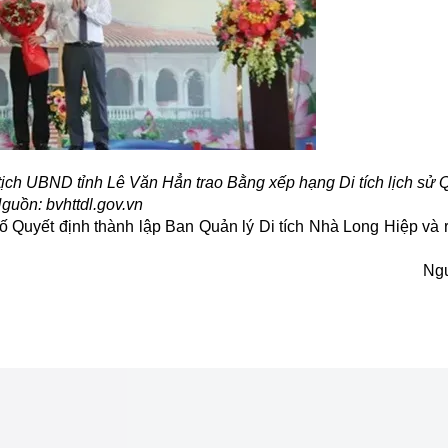
ịch UBND tỉnh Lê Văn Hẳn trao Bằng xếp hạng Di tích lịch sử Q
guồn: bvhttdl.gov.vn
ố Quyết định thành lập Ban Quản lý Di tích Nhà Long Hiệp và 
Ng