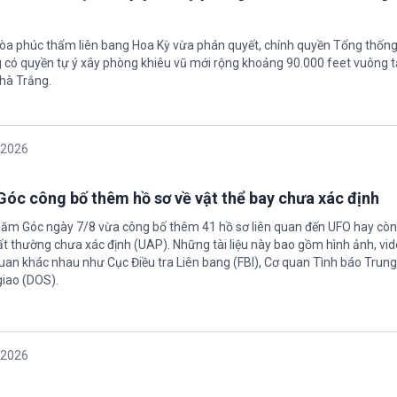
tòa phúc thẩm liên bang Hoa Kỳ vừa phán quyết, chính quyền Tổng thốn
có quyền tự ý xây phòng khiêu vũ mới rộng khoảng 90.000 feet vuông t
hà Trắng.
/2026
óc công bố thêm hồ sơ về vật thể bay chưa xác định
Năm Góc ngày 7/8 vừa công bố thêm 41 hồ sơ liên quan đến UFO hay còn 
ất thường chưa xác định (UAP). Những tài liệu này bao gồm hình ảnh, vid
quan khác nhau như Cục Điều tra Liên bang (FBI), Cơ quan Tình báo Trun
giao (DOS).
/2026