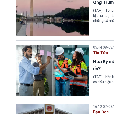
Ông Trump
(TAP) - Tổng
bị phá hoại.
những cá nhâ
05:44 08/08
Tin Tức
Hoa Kỳ mấ
ổn?
(TAP) - Nền k
có dấu hiệu s
16:12 07/08
Bạn Đọc