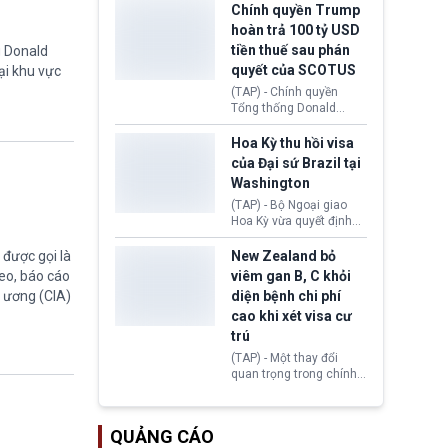
toàn y tế.
tăng lãi suất nếu lạm
Chính quyền Trump
phát ở Hoa Kỳ không tiếp
hoàn trả 100 tỷ USD
tục giảm trong thời gian
tiền thuế sau phán
g Donald
tới.
quyết của SCOTUS
ại khu vực
(TAP) - Chính quyền
Tổng thống Donald
Trump đã hoàn trả
khoảng 100 tỷ USD thuế
Hoa Kỳ thu hồi visa
quan từng thu theo Đạo
của Đại sứ Brazil tại
luật Quyền hạn Kinh tế
Washington
Khẩn cấp Quốc tế
(IEEPA). Động thái này
(TAP) - Bộ Ngoại giao
diễn ra sau phán quyết
Hoa Kỳ vừa quyết định
hồi tháng 2 bởi Tòa án
thu hồi thị thực (visa)
Tối cao Hoa Kỳ
của bà Maria Luiza
được gọi là
New Zealand bỏ
(SCOTUS) khi tuyên bố,
Ribeiro Viotti - Đại sứ
eo, báo cáo
viêm gan B, C khỏi
việc áp thuế diện rộng là
Brazil tại Washington.
g ương (CIA)
diện bệnh chi phí
hoàn toàn bất hợp pháp.
Động thái trên diễn ra
cao khi xét visa cư
trong bối cảnh tranh
chấp ngoại giao giữa
trú
chính quyền Tổng thống
(TAP) - Một thay đổi
Donald Trump và chính
quan trọng trong chính
phủ cánh tả Tổng thống
sách nhập cư của New
Brazil Luiz Inácio Lula
Zealand đang mở ra
da Silva đang leo thang
thêm cơ hội cho nhiều
gay gắt.
QUẢNG CÁO
người muốn định cư. Từ