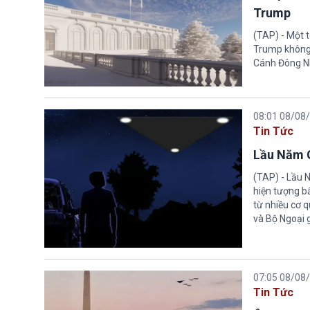
Trump
(TAP) - Một 
Trump không 
Cánh Đông N
08:01 08/08
Tin Tức
Lầu Năm G
(TAP) - Lầu 
hiện tượng b
từ nhiều cơ 
và Bộ Ngoại 
07:05 08/08
Tin Tức