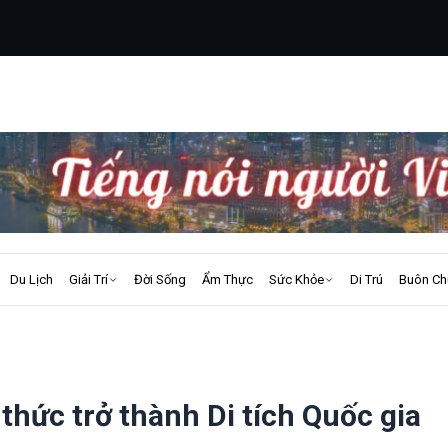
Du Lịch
Giải Trí
Đời Sống
Ẩm Thực
Sức Khỏe
Di Trú
Buôn Ch
thức trở thành Di tích Quốc gia