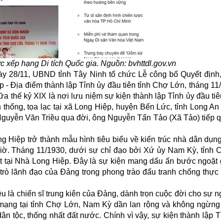
 xếp hạng Di tích Quốc gia. Nguồn: bvhttdl.gov.vn
ày 28/11, UBND tỉnh Tây Ninh tổ chức Lễ công bố Quyết định
 - Địa điểm thành lập Tỉnh ủy đầu tiên tỉnh Chợ Lớn, tháng 1
 thế kỷ XIX là nơi lưu niệm sự kiện thành lập Tỉnh ủy đầu tiê
n thống, tọa lạc tại xã Long Hiệp, huyện Bến Lức, tỉnh Long An
Nguyễn Văn Triều qua đời, ông Nguyễn Tấn Tảo (Xã Tảo) tiếp q
g Hiệp trở thành mẫu hình tiêu biểu về kiến trúc nhà dân dụn
giờ. Tháng 11/1930, dưới sự chỉ đạo bởi Xứ ủy Nam Kỳ, tỉnh 
mật tại Nhà Long Hiệp. Đây là sự kiện mang dấu ấn bước ngoặt 
 trò lãnh đạo của Đảng trong phong trào đấu tranh chống thực
u là chiến sĩ trung kiên của Đảng, dành trọn cuộc đời cho sự 
mạng tại tỉnh Chợ Lớn, Nam Kỳ dần lan rộng và không ngừng p
n tộc, thống nhất đất nước. Chính vì vậy, sự kiện thành lập 