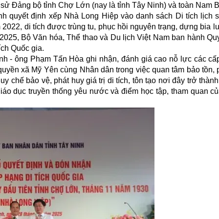
ch sử Đảng bộ tỉnh Chợ Lớn (nay là tỉnh Tây Ninh) và toàn Nam B
 tỉnh quyết định xếp Nhà Long Hiệp vào danh sách
Di tích lịch 
022, di tích được trùng tu, phục hồi nguyên trạng, dựng bia l
5/2025, Bộ Văn hóa, Thể thao và Du lịch Việt Nam ban hành Quy
ch Quốc gia.
Ninh - ông Phạm Tấn Hòa ghi nhận, đánh giá cao nỗ lực các cấ
quyền xã Mỹ Yên cùng Nhân dân trong việc quan tâm bảo tồn, p
 chế bảo vệ, phát huy giá trị di tích, tôn tạo nơi đây trở thành
ỏ” giáo dục truyền thống yêu nước và điểm học tập, tham quan c