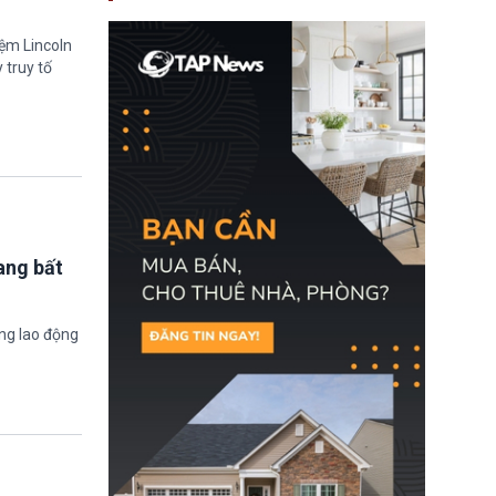
nay, người mắc viêm
gan B hoặc viêm gan C
sẽ không còn bị mặc
iệm Lincoln
định không đáp ứng tiêu
 truy tố
chuẩn sức khỏe chỉ vì
chi phí điều trị khi nộp hồ
sơ xin visa cư trú.
ang bất
ờng lao động