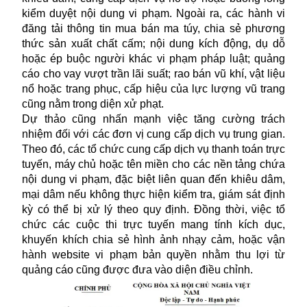
kiểm duyệt nội dung vi phạm. Ngoài ra, các hành vi
đăng tải thông tin mua bán ma túy, chia sẻ phương
thức sản xuất chất cấm; nội dung kích động, dụ dỗ
hoặc ép buộc người khác vi phạm pháp luật; quảng
cáo cho vay vượt trần lãi suất; rao bán vũ khí, vật liệu
nổ hoặc trang phục, cấp hiệu của lực lượng vũ trang
cũng nằm trong diện xử phạt.
Dự thảo cũng nhấn mạnh việc tăng cường trách
nhiệm đối với các đơn vị cung cấp dịch vụ trung gian.
Theo đó, các tổ chức cung cấp dịch vụ thanh toán trực
tuyến, máy chủ hoặc tên miền cho các
nền tảng
chứa
nội dung vi phạm, đặc biệt liên quan đến khiêu dâm,
mại dâm nếu không thực hiện kiểm tra, giám sát định
kỳ có thể bị xử lý theo quy định. Đồng thời, việc tổ
chức các cuộc thi trực tuyến mang tính kích dục,
khuyến khích chia sẻ hình ảnh nhạy cảm, hoặc vận
hành website vi phạm bản quyền nhằm thu lợi từ
quảng cáo cũng được đưa vào diện điều chỉnh.