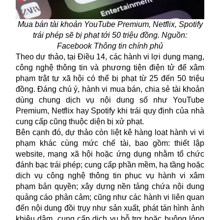
Mua bán tài khoản YouTube Premium, Netflix, Spotify
trái phép sẽ bị phạt tới 50 triệu đồng. Nguồn:
Facebook Thông tin chính phủ
Theo dự thảo, tại Điều 14, các hành vi lợi dụng mạng,
công nghệ thông tin và phương tiện điện tử để xâm
phạm trật tự xã hội có thể bị phạt từ 25 đến 50 triệu
đồng. Đáng chú ý, hành vi mua bán, chia sẻ tài khoản
dùng chung dịch vụ nội dung số như YouTube
Premium, Netflix hay Spotify khi trái quy định của nhà
cung cấp cũng thuộc diện bị xử phạt.
Bên cạnh đó, dự thảo còn liệt kê hàng loạt hành vi vi
phạm khác cùng mức chế tài, bao gồm: thiết lập
website, mạng xã hội hoặc ứng dụng nhằm tổ chức
đánh bạc trái phép; cung cấp phần mềm, hạ tầng hoặc
dịch vụ công nghệ thông tin phục vụ hành vi xâm
phạm bản quyền; xây dựng nền tảng chứa nội dung
quảng cáo phản cảm; cũng như các hành vi liên quan
đến nội dung đồi trụy như sản xuất, phát tán hình ảnh
khiêu dâm, cung cấp dịch vụ hỗ trợ hoặc buông lỏng