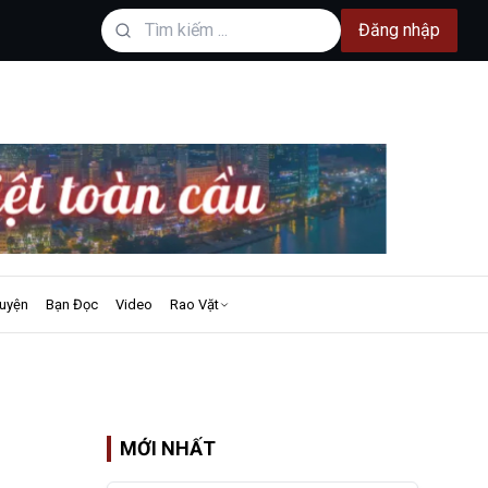
Đăng nhập
uyện
Bạn Đọc
Video
Rao Vặt
MỚI NHẤT