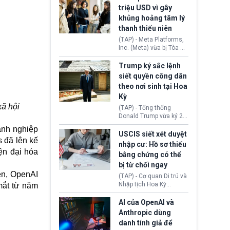
cùng lệnh cấm công
khẳng định chưa có bất
triệu USD vì gây
nghệ gần đây từ phía
kỳ thỏa thuận nào.
khủng hoảng tâm lý
Washington.
Tehran cho rằng, Hoa Kỳ
thanh thiếu niên
chỉ đang dàn dựng “màn
kịch ngoại giao” để xoa
(TAP) - Meta Platforms,
dịu căng thẳng.
Inc. (Meta) vừa bị Tòa án
bang New Mexico yêu
cầu đóng góp 567 triệu
Trump ký sắc lệnh
USD vào một quỹ khắc
siết quyền công dân
phục hậu quả. Quyết
theo nơi sinh tại Hoa
định này diễn ra sau khi
Kỳ
toà xác định, những nền
tảng mạng xã hội
xã hội
(TAP) - Tổng thống
(Facebook, Instagram)
Donald Trump vừa ký 2
thuộc công ty gây ra
sắc lệnh hành pháp mới
anh nghiệp
cuộc khủng hoảng sức
nhằm siết chặt chính
USCIS siết xét duyệt
khỏe tâm thần ở thanh
 đã lên kế
sách quyền công dân
nhập cư: Hồ sơ thiếu
thiếu niên.
theo nơi sinh. Động thái
ện đại hóa
bằng chứng có thể
diễn ra sau khi Tòa án
bị từ chối ngay
Tối cao Hoa Kỳ
ên, OpenAI
(SCOTUS) hôm 30/7
(TAP) - Cơ quan Di trú và
tuyên bố bác bỏ, ngăn
Nhập tịch Hoa Kỳ
mắt từ năm
chính quyền thực hiện
(USCIS) vừa thay đổi quy
chính sách này.
trình xét duyệt hồ sơ
AI của OpenAI và
nhập cư, trao quyền cho
Anthropic dùng
viên chức từ chối ngay
danh tính giả để
những đơn không chứng