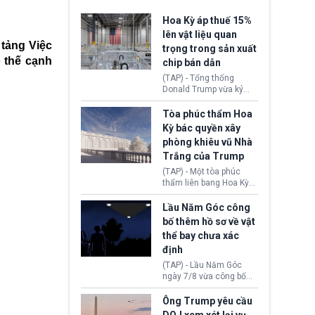
Hoa Kỳ áp thuế 15%
lên vật liệu quan
 tảng Việc
trọng trong sản xuất
 thế cạnh
chip bán dẫn
(TAP) - Tổng thống
Donald Trump vừa ký
sắc lệnh áp thuế bổ
sung 15% cùng cơ chế
Tòa phúc thẩm Hoa
giá sàn nhập khẩu
Kỳ bác quyền xây
nghiêm ngặt đối với
phòng khiêu vũ Nhà
polysilicon và các sản
Trắng của Trump
phẩm hạ nguồn. Quyết
định này nhằm khôi
(TAP) - Một tòa phúc
phục chuỗi cung ứng
thẩm liên bang Hoa Kỳ
công nghệ, năng lượng
vừa phán quyết, chính
mặt trời nội địa trước sự
quyền Tổng thống
Lầu Năm Góc công
thống trị của Trung
Donald Trump không có
bố thêm hồ sơ về vật
Quốc.
quyền tự ý xây phòng
thể bay chưa xác
khiêu vũ mới rộng
định
khoảng 90.000 feet
vuông tại khu vực Cánh
(TAP) - Lầu Năm Góc
Đông Nhà Trắng.
ngày 7/8 vừa công bố
thêm 41 hồ sơ liên quan
đến UFO hay còn được
Ông Trump yêu cầu
gọi là hiện tượng bất