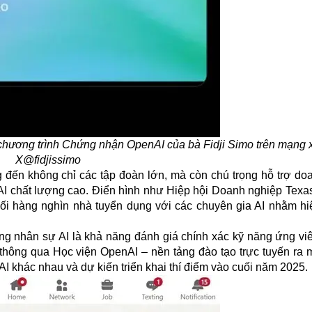
chương trình Chứng nhận OpenAI của bà Fidji Simo trên mạng 
X@fidjissimo
đến không chỉ các tập đoàn lớn, mà còn chú trọng hỗ trợ do
AI chất lượng cao. Điển hình như Hiệp hội Doanh nghiệp Texas
ối hàng nghìn nhà tuyển dụng với các chuyên gia AI nhằm hi
ụng nhân sự AI là khả năng đánh giá chính xác kỹ năng ứng vi
 thông qua Học viện OpenAI – nền tảng đào tạo trực tuyến ra 
I khác nhau và dự kiến triển khai thí điểm vào cuối năm 2025.