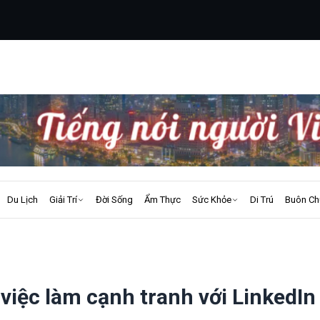
Du Lịch
Giải Trí
Đời Sống
Ẩm Thực
Sức Khỏe
Di Trú
Buôn Ch
việc làm cạnh tranh với LinkedIn