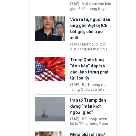
động tại Việt Nam và
(TAP) - Việt Nam vừa bàn
Lào, lôi kéo hàng nghìn
giao 8 đối tượng truy nã
người tham gia, luân
đỏ Interpol cho lực lượng
chuyển dòng tiền qua
chức năng Hàn Quốc.
Vừa ra tù, người đàn
nhiều lớp tài khoản. Sau
Nhóm này bị xác định
ông gốc Việt bị ICE
hơn 2 tuần phối hợp truy
lừa đảo 619 nạn nhân,
bắt giữ, chờ trục
xét, lực lượng chức năng
chiếm đoạt hơn 17,7 tỷ
hai nước đã bắt giữ 171
xuất
KRW.
đối tượng.
(TAP) - Một người gốc
Việt đang đối mặt nguy
cơ bị trục xuất khỏi Hoa
Kỳ sau khi đã chấp hành
Trung Quốc tung
xong bản án liên quan
“đòn kép” đáp trả
đến tội ác từ hơn 30
các lệnh trừng phạt
năm trước tại California.
từ Hoa Kỳ
(TAP) - Bộ Thương mại
Trung Quốc vừa tiến
hành áp đặt lệnh trừng
phạt lên hàng loạt thực
Iran tố Trump dàn
thể và siết chặt kiểm
dựng “màn kịch
soát xuất khẩu máy bay
ngoại giao”
không người lái (UAV)
sang Hoa Kỳ. Động thái
(TAP) - Bất chấp tuyên
này nhằm đáp trả các
bố từ Tổng thống Donald
biện pháp hạn chế
Trump về tiến trình đàm
thương mại, áp thuế mới
phán hòa bình, Iran
Meta phải chi 567