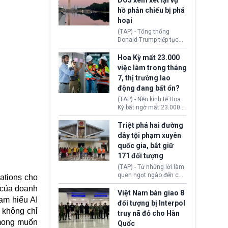
DOJ xem xét lại vụ
thường chưa xác định
hồ phản chiếu bị phá
(UAP). Những tài liệu này
hoại
bao gồm hình ảnh,
video, báo cáo từ nhiều
(TAP) - Tổng thống
cơ quan khác nhau như
Donald Trump tiếp tục
Cục Điều tra Liên bang
cho rằng, hồ phản chiếu
(FBI), Cơ quan Tình báo
trước Đài tưởng niệm
Hoa Kỳ mất 23.000
Trung ương (CIA) và Bộ
Lincoln bị phá hoại. Lãnh
việc làm trong tháng
Ngoại giao (DOS).
đạo Nhà Trắng yêu cầu
7, thị trường lao
Bộ Tư pháp (DOJ) xem
động đang bất ổn?
xét lại quyết định hủy
truy tố những cá nhân bị
(TAP) - Nền kinh tế Hoa
nghi ngờ làm hư hại
Kỳ bất ngờ mất 23.000
công trình.
việc làm vào tháng 7,
cho thấy thị trường lao
Triệt phá hai đường
động có dấu hiệu suy
dây tội phạm xuyên
yếu sau thời gian duy trì
quốc gia, bắt giữ
tương đối ổn định suốt
171 đối tượng
nửa năm 2026.
(TAP) - Từ những lời làm
quen ngọt ngào đến các
ations cho
“sàn vàng ảo”, bất động
u của doanh
sản trực tuyến cùng
Việt Nam bàn giao 8
am hiểu AI
đường dây đánh bạc quy
đối tượng bị Interpol
mô lớn, hai tổ chức tội
 không chỉ
truy nã đỏ cho Hàn
phạm xuyên quốc gia đã
 mong muốn
Quốc
dựng lên mạng lưới hoạt