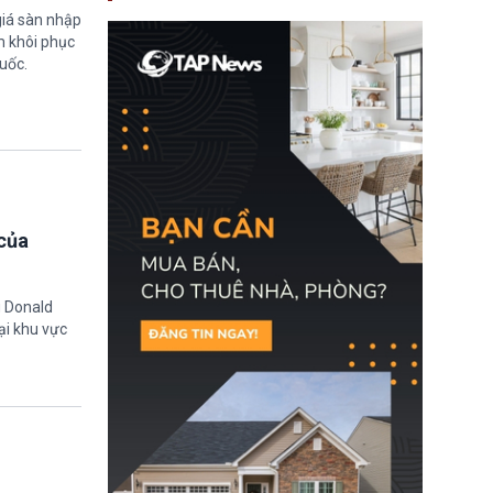
nay, người mắc viêm
giá sàn nhập
gan B hoặc viêm gan C
m khôi phục
sẽ không còn bị mặc
định không đáp ứng tiêu
uốc.
chuẩn sức khỏe chỉ vì
chi phí điều trị khi nộp hồ
sơ xin visa cư trú.
của
g Donald
ại khu vực