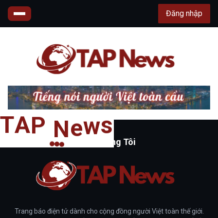
Đăng nhập
A
P
T
s
N
w
e
Về Chúng Tôi
Trang báo điện tử dành cho cộng đồng người Việt toàn thế giới.