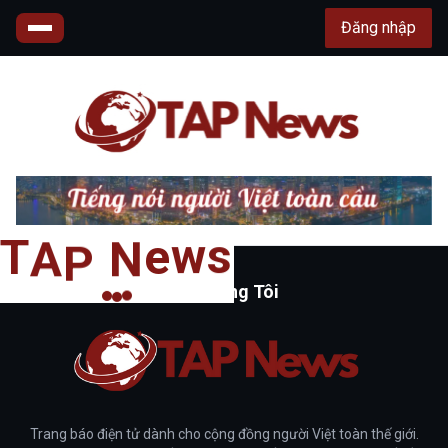
Đăng nhập
s
T
w
A
e
P
N
Về Chúng Tôi
Trang báo điện tử dành cho cộng đồng người Việt toàn thế giới.