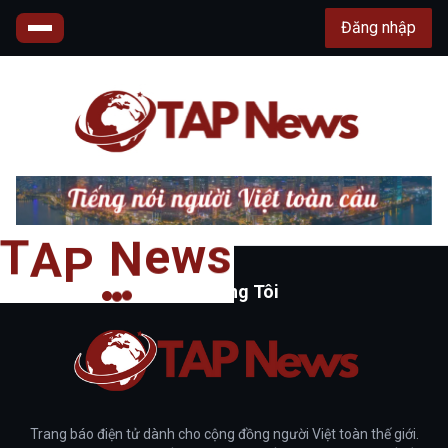
Đăng nhập
s
T
w
A
e
P
N
Về Chúng Tôi
Trang báo điện tử dành cho cộng đồng người Việt toàn thế giới.