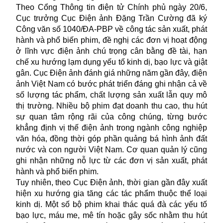
Theo Cổng Thông tin điện tử Chính phủ ngày 20/6,
Cục trưởng Cục Điện ảnh Đặng Trần Cường đã ký
Công văn số 1040/ĐA-PBP về công tác sản xuất, phát
hành và phổ biến phim, đề nghị các đơn vị hoạt động
ở lĩnh vực điện ảnh chú trọng cân bằng đề tài, hạn
chế xu hướng lạm dụng yếu tố kinh dị, bạo lực và giật
gân. Cục Điện ảnh đánh giá những năm gần đây, điện
ảnh Việt Nam có bước phát triển đáng ghi nhận cả về
số lượng tác phẩm, chất lượng sản xuất lẫn quy mô
thị trường. Nhiều bộ phim đạt doanh thu cao, thu hút
sự quan tâm rộng rãi của công chúng, từng bước
khẳng định vị thế điện ảnh trong ngành công nghiệp
văn hóa, đồng thời góp phần quảng bá hình ảnh đất
nước và con người Việt Nam. Cơ quan quản lý cũng
ghi nhận những nỗ lực từ các đơn vị sản xuất, phát
hành và phổ biến phim.
Tuy nhiên, theo Cục Điện ảnh, thời gian gần đây xuất
hiện xu hướng gia tăng các tác phẩm thuộc thể loại
kinh dị. Một số bộ phim khai thác quá đà các yếu tố
bạo lực, máu me, mê tín hoặc gây sốc nhằm thu hút