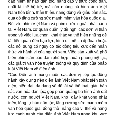
đắp niềm tự hào dân tộc, nâng cao ý thức công dân,
nhất là thế hệ trẻ, mà còn quảng bá hình ảnh Việt
Nam hòa bình, thân thiện, năng động và giàu bản sắc,
qua đó tăng cường sức mạnh mềm văn hóa quốc gia.
Đối với
phim Việt Nam
và phim nước ngoài phát hành
tại Việt Nam, cơ quan quản lý đề nghị các đơn vị thận
trọng về việc lựa chọn, khai thác và thể hiện những đề
tài liên quan đến bạo lực, kinh dị, mê tín dị đoan hoặc
các nội dung có nguy cơ tác động tiêu cực đến nhận
thức và hành vi của người xem. Việc sản xuất và phổ
biến phim cần bảo đảm phù hợp thuần phong mỹ tục,
các giá trị văn hóa truyền thống và quy định của pháp
luật Việt Nam về điện ảnh.
"Cục Điện ảnh mong muốn các đơn vị tiếp tục đồng
hành xây dựng nền điện ảnh Việt Nam phát triển toàn
diện, hiện đại, đa dạng về đề tài và thể loại, giàu bản
sắc văn hóa dân tộc; góp phần quảng bá hình ảnh đất
nước, con người Việt Nam, khơi dậy khát vọng phát
triển, lòng tự hào dân tộc, tăng cường sức mạnh mềm
văn hóa quốc gia, đồng thời nâng cao vị thế và năng
lực cạnh tranh của điện ảnh Việt Nam trong khu vực