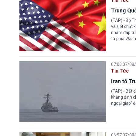
Tin Tức
Trung Quố
(TAP) - Bộ T
và siết chặt
nhằm đáp trả
từ phía Wash
07:03 07/08
Tin Tức
Iran tố T
(TAP) - Bất 
khẳng định c
ngoại giao” đ
06:57 07/08