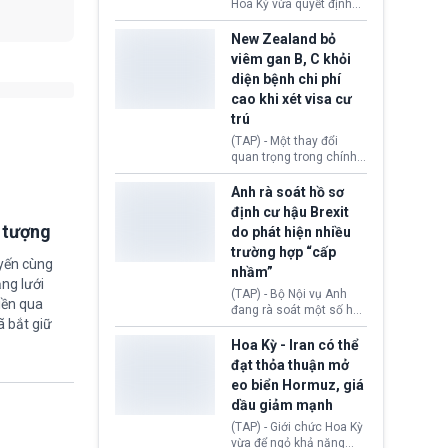
diễn ra sau phán quyết
Hoa Kỳ vừa quyết định
hồi tháng 2 bởi Tòa án
thu hồi thị thực (visa)
Tối cao Hoa Kỳ
của bà Maria Luiza
New Zealand bỏ
(SCOTUS) khi tuyên bố,
Ribeiro Viotti - Đại sứ
viêm gan B, C khỏi
việc áp thuế diện rộng là
Brazil tại Washington.
diện bệnh chi phí
hoàn toàn bất hợp pháp.
Động thái trên diễn ra
cao khi xét visa cư
trong bối cảnh tranh
chấp ngoại giao giữa
trú
chính quyền Tổng thống
(TAP) - Một thay đổi
Donald Trump và chính
quan trọng trong chính
phủ cánh tả Tổng thống
sách nhập cư của New
Brazil Luiz Inácio Lula
Zealand đang mở ra
Anh rà soát hồ sơ
da Silva đang leo thang
thêm cơ hội cho nhiều
định cư hậu Brexit
gay gắt.
người muốn định cư. Từ
i tượng
do phát hiện nhiều
nay, người mắc viêm
trường hợp “cấp
gan B hoặc viêm gan C
uyến cùng
sẽ không còn bị mặc
nhầm”
ng lưới
định không đáp ứng tiêu
(TAP) - Bộ Nội vụ Anh
chuẩn sức khỏe chỉ vì
iền qua
đang rà soát một số hồ
chi phí điều trị khi nộp hồ
ã bắt giữ
sơ thuộc Chương trình
sơ xin visa cư trú.
Định cư EU (EU
Hoa Kỳ - Iran có thể
Settlement Scheme -
đạt thỏa thuận mở
EUSS) sau khi xác định
eo biển Hormuz, giá
có trường hợp được cấp
dầu giảm mạnh
quy chế cư trú hậu
Brexit “do nhầm lẫn”.
(TAP) - Giới chức Hoa Kỳ
Động thái này làm dấy
vừa để ngỏ khả năng