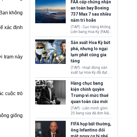
ExxonMobil và Chevron
FAA cấp chứng nhận
đã thu về lợi nhuận quá
an toàn bay Boeing
lớn nhờ giá dầu tăng
 Bạn không
737 Max 7 sau nhiều
mạnh suốt thời gian Hoa
năm trì hoãn
Kỳ xảy ra xung đột ở
Iran. Trên cơ sở đó, lãnh
để xác định
(TAP) - Cục Hàng không
đạo Nhà Trắng kêu gọi
Liên bang Hoa Kỳ (FAA)
các doanh nghiệp cần
vừa chính thức cấp
giảm giá bán cho người
chứng nhận an toàn bay
Sản xuất Hoa Kỳ bứt
tiêu dùng.
cho Boeing 737 Max 7,
phá, nhưng lo ngại
mẫu máy bay nhỏ nhất
lạm phát cũng gia
ời trạm này
trong dòng 737 Max
tăng
thuộc Boeing
Commercial Airplanes
(TAP) - Hoạt động sản
(Boeing). Động thái này
xuất tại Hoa Kỳ đã đạt
chính thức khép lại gần
tốc độ nhanh nhất trong
một thập kỷ trì hoãn chờ
hơn 4 năm qua, cho
Hàng chục bang
các cuộc đánh giá
thấy nền kinh tế đang
kiện chính quyền
nghiêm ngặt.
phục hồi tích cực, bất
c cuộc trò
Trump vì mức thuế
chấp tác động từ thuế
quan toàn cầu mới
quan. Tuy nhiên, không
ít doanh nghiệp vẫn cảm
(TAP) - Liên minh gồm
thấy áp lực lạm phát, bất
25 bang vừa đệ đơn kiện
không giống
ổn địa chính trị hiện còn
chính quyền Tổng thống
nghiêm trọng hơn cả
Donald Trump. Phe
FIFA họp bất thường,
giai đoạn đại dịch
nguyên đơn tin rằng,
ông Infantino đối
COVID-19.
hành động áp thuế 10 -
mặt nguy cơ bị phế