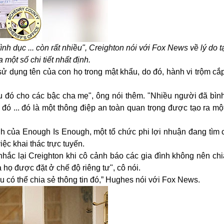
nh dục ... còn rất nhiều", Creighton nói với Fox News về lý do t
 một số chi tiết nhất định.
ử dụng tên của con họ trong mật khẩu, do đó, hành vi trộm cắp
u đó cho các bậc cha mẹ", ông nói thêm. "Nhiều người đã bình
đó ... đó là một thông điệp an toàn quan trọng được tạo ra m
h của Enough Is Enough, một tổ chức phi lợi nhuận đang tìm c
iệc khai thác trực tuyến.
nhắc lại Creighton khi cô cảnh báo các gia đình không nên ch
 họ được đặt ở chế độ riêng tư", cô nói.
ều có thể chia sẻ thông tin đó,” Hughes nói với Fox News.