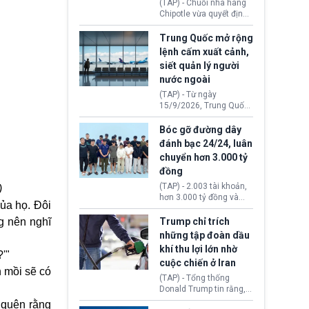
(TAP) - Chuỗi nhà hàng
thăm địa điểm này.
Chipotle vừa quyết định
loại bỏ tất cả ớt jalapeño
khỏi những cửa hàng
Trung Quốc mở rộng
trên toàn lãnh thổ Hoa
lệnh cấm xuất cảnh,
Kỳ. Nguyên nhân do cơ
siết quản lý người
quan y tế nghi ngờ
nước ngoài
nguyên liệu liên quan
đến ổ dịch Salmonella
(TAP) - Từ ngày
khiến ít nhất 110 người
15/9/2026, Trung Quốc
mắc bệnh tại bang
áp dụng quy định mới về
Minnesota.
quản lý xuất nhập cảnh.
Bóc gỡ đường dây
Một hành vi vi phạm giấy
đánh bạc 24/24, luân
tờ, xuất nhập cảnh trái
chuyển hơn 3.000 tỷ
phép hay liên quan kiểm
đồng
soát công nghệ có thể
khiến công dân Trung
(TAP) - 2.003 tài khoản,
)
Quốc đối mặt lệnh cấm
hơn 3.000 tỷ đồng và
ủa họ. Đôi
xuất cảnh kéo dài tới 3
một đường dây đánh
năm. Trong khi đó, người
bạc xuyên quốc gia vận
ng nên nghĩ
Trump chỉ trích
nước ngoài sử dụng giấy
hành 24/24 giờ vừa bị
những tập đoàn dầu
tờ giả có nguy cơ bị từ
Công an TP. Hải Phòng
khí thu lợi lớn nhờ
chối nhập cảnh hoặc
(Việt Nam) bóc gỡ.
'"
cấm vào Trung Quốc tới
cuộc chiến ở Iran
 mồi sẽ có
5 năm.
(TAP) - Tổng thống
Donald Trump tin rằng, 2
tập đoàn dầu khí
 quên rằng