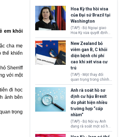
Hoa Kỳ thu hồi visa
của Đại sứ Brazil tại
Washington
(TAP) - Bộ Ngoại giao
rẻ em khỏi
Hoa Kỳ vừa quyết định
thu hồi thị thực (visa)
của bà Maria Luiza
New Zealand bỏ
bậc cha mẹ
Ribeiro Viotti - Đại sứ
viêm gan B, C khỏi
Brazil tại Washington.
 thể khiến
diện bệnh chi phí
Động thái trên diễn ra
cao khi xét visa cư
trong bối cảnh tranh
chấp ngoại giao giữa
ó Sherriff
trú
chính quyền Tổng thống
áng với một
(TAP) - Một thay đổi
Donald Trump và chính
quan trọng trong chính
phủ cánh tả Tổng thống
sách nhập cư của New
Brazil Luiz Inácio Lula
iên đi học
Zealand đang mở ra
Anh rà soát hồ sơ
da Silva đang leo thang
thêm cơ hội cho nhiều
định cư hậu Brexit
gay gắt.
ình ảnh bên
người muốn định cư. Từ
do phát hiện nhiều
nay, người mắc viêm
trường hợp “cấp
gan B hoặc viêm gan C
quan trọng
sẽ không còn bị mặc
nhầm”
định không đáp ứng tiêu
(TAP) - Bộ Nội vụ Anh
chuẩn sức khỏe chỉ vì
đang rà soát một số hồ
chi phí điều trị khi nộp hồ
sơ thuộc Chương trình
sơ xin visa cư trú.
Định cư EU (EU