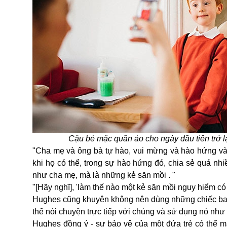
Cậu bé mặc quần áo cho ngày đầu tiên trở lạ
"Cha mẹ và ông bà tự hào, vui mừng và hào hứng và l
khi họ có thể, trong sự hào hứng đó, chia sẻ quá nhi
như cha mẹ, mà là những kẻ săn mồi . "
"[Hãy nghĩ], 'làm thế nào một kẻ săn mồi nguy hiểm có 
Hughes cũng khuyên không nên dùng những chiếc ba lô
thể nói chuyện trực tiếp với chúng và sử dụng nó như 
Hughes đồng ý - sự bảo vệ của một đứa trẻ có thể m