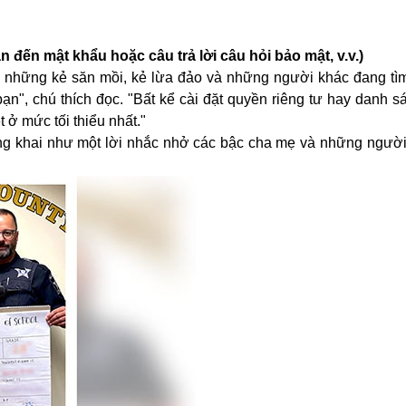
 đến mật khẩu hoặc câu trả lời câu hỏi bảo mật, v.v.)
bởi những kẻ săn mồi, kẻ lừa đảo và những người khác đang tì
ạn", chú thích đọc. "Bất kể cài đặt quyền riêng tư hay danh 
t ở mức tối thiểu nhất."
ông khai như một lời nhắc nhở các bậc cha mẹ và những ngườ