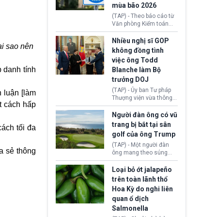
mùa bão 2026
ánh xu hướng gia tăng
các trường hợp trục
(TAP) - Theo báo cáo từ
xuất.
Văn phòng Kiểm toán
Chính phủ (GAO), Cơ
quan Quản lý Khẩn cấp
Nhiều nghị sĩ GOP
ại sao nên
Liên bang (FEMA) thuộc
không đồng tình
Bộ An ninh Nội địa Hoa
việc ông Todd
Kỳ (DHS) đang đối mặt
 danh tính
Blanche làm Bộ
nguy cơ thiếu hụt lực
lượng trầm trọng. Điều
trưởng DOJ
này cần được đặc biệt
(TAP) - Ủy ban Tư pháp
 luận [làm
chú ý bởi nếu các siêu
Thượng viện vừa thông
bão đổ bộ Hoa Kỳ ở nửa
ột cách hấp
qua đề cử ông Todd
cuối năm 2026, lực
Blanche làm Bộ trưởng
Người đàn ông có vũ
lượng ứng phó “mỏng”
Bộ Tư pháp Hoa Kỳ
trang bị bắt tại sân
có thể làm nghẽn công
ách tối đa
(DOJ) sau thời gian dài
tác cứu trợ; dẫn đến hệ
golf của ông Trump
ông giữ chức quyền Bộ
thống ứng phó khẩn cấp
trưởng. Mặc dù vậy,
(TAP) - Một người đàn
quốc gia quá tải.
ia sẻ thông
nhiều chính trị gia đảng
ông mang theo súng
Cộng hoà (GOP) vẫn tỏ
ngắn vừa bị bắt khi đang
ra hoài nghi, thậm chí
chụp ảnh, quay video tại
Loại bỏ ớt jalapeño
tuyên bố sẽ lên tiếng
sân golf Trump National
trên toàn lãnh thổ
phản đối khi đề cử này
Golf Club (Quận Los
Hoa Kỳ do nghi liên
được đưa ra toàn thể bỏ
Angeles, bang
quan ổ dịch
phiếu.
California). Vụ việc xảy
ra ngay trước lúc Tổng
Salmonella
thống Donald Trump tới