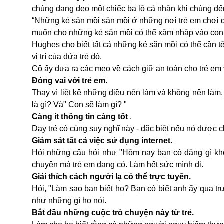
chúng đang đeo một chiếc ba lô cá nhân khi chúng đế
“Những kẻ săn mồi săn mồi ở những nơi trẻ em chơi đ
muốn cho những kẻ săn mồi có thể xâm nhập vào con
Hughes cho biết tất cả những kẻ săn mồi có thể cần tê
vị trí của đứa trẻ đó.
Cô ấy đưa ra các mẹo về cách giữ an toàn cho trẻ em 
Đóng vai với trẻ em.
Thay vì liệt kê những điều nên làm và không nên làm, 
là gì? Và" Con sẽ làm gì? "
Càng ít thông tin càng tốt
.
Dạy trẻ có cùng suy nghĩ này - đặc biệt nếu nó được c
Giám sát tất cả việc sử dụng internet.
Hỏi những câu hỏi như "Hôm nay bạn có đăng gì kh
chuyện mà trẻ em đang có. Làm hết sức mình đi.
Giải thích cách người lạ có thể trực tuyến.
Hỏi, "Làm sao bạn biết họ? Bạn có biết anh ấy qua tr
như những gì họ nói.
Bắt đầu những cuộc trò chuyện này từ trẻ.