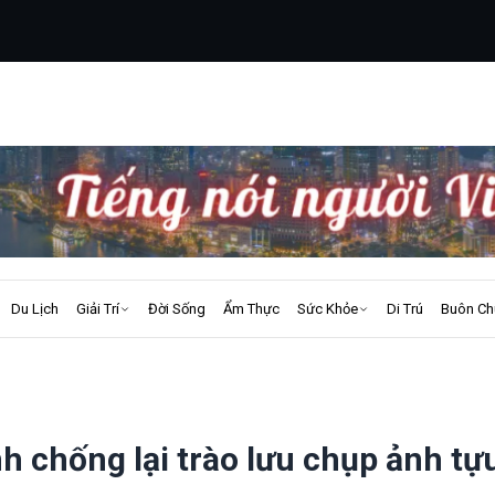
Du Lịch
Giải Trí
Đời Sống
Ẩm Thực
Sức Khỏe
Di Trú
Buôn Ch
 chống lại trào lưu chụp ảnh tự