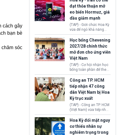
Hoa Kỳ - Iran có thể
Settlement Scheme -
đạt thỏa thuận mở
EUSS) sau khi xác định
eo biển Hormuz, giá
có trường hợp được cấp
dầu giảm mạnh
quy chế cư trú hậu
Brexit “do nhầm lẫn”.
(TAP) - Giới chức Hoa Kỳ
m cách gây
Động thái này làm dấy
vừa để ngỏ khả năng
sách bạn bè
lên lo ngại về việc thực
sớm đạt thỏa thuận với
thi Thỏa thuận Rút khỏi
Iran nhằm mở lại eo biển
Học bổng Chevening
Liên minh châu Âu
Hormuz, mở đường cho
2027/28 chính thức
i chăm sóc
(Withdrawal
việc khôi phục hoạt
mở đơn cho ứng viên
Agreement).
động hàng hải. Những
Việt Nam
tín hiệu ngoại giao tích
cực này lập tức tác động
(TAP) - Cơ hội nhận học
đến thị trường năng
bổng toàn phần để theo
lượng, kéo giá dầu thế
học chương trình thạc sĩ
giới lùi sâu xuống dưới
tại Vương quốc Anh đã
Công an TP. HCM
mức 80 USD/thùng.
chính thức quay trở lại.
tiếp nhận 47 công
Học bổng Chevening
dân Việt Nam bị Hoa
2027/28 của Chính phủ
Kỳ trục xuất
Anh vừa mở cổng ứng
tuyển dành riêng ứng
(TAP) - Công an TP. HCM
viên Việt Nam, hỗ trợ
(Việt Nam) vừa tiếp nhận
toàn bộ chi phí học tập
47 công dân Việt Nam bị
cùng nhiều quyền lợi
Hoa Kỳ trục xuất về
Hoa Kỳ đối mặt nguy
trong suốt một năm
nước. Đây là đợt có số
cơ thiếu nhân sự
học.
lượng lớn nhất từ đầu
nghiêm trọng trong
năm 2026 đến nay, phản