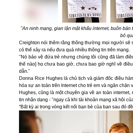
"An ninh mạng, gian lận mật khẩu internet, buôn bán tì
bỏ qua
Creighton nói thêm rằng thông thường mọi người sẽ s
có thể xảy ra nếu đưa quá nhiều thông tin trên mạng.
"Nó bảo vệ đứa trẻ nhưng chúng tôi cũng đã làm điề
thế nào] họ chưa bao giờ, chưa bao giờ nghĩ về điều 
dẫn."
Donna Rice Hughes là chủ tịch và giám đốc điều hàn
hóa sự an toàn trên Internet cho trẻ em và ngăn chặn v
Hughes, cũng là một chuyên gia về an toàn internet, 
tin nhận dạng - "ngay cả khi tài khoản mạng xã hội của
“Bất kỳ ai trong vòng kết nối bạn bè của bạn sau đó đ