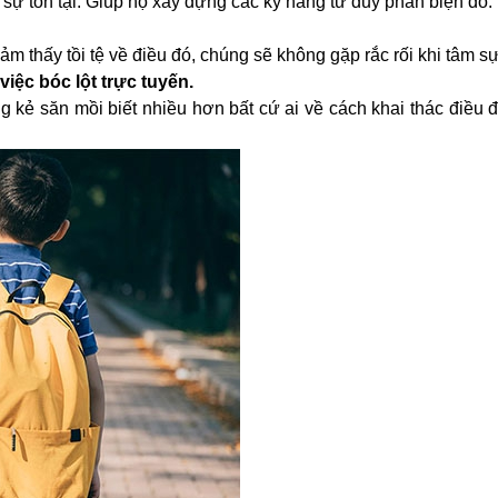
ự tồn tại. Giúp họ xây dựng các kỹ năng tư duy phản biện đó.
cảm thấy tồi tệ về điều đó, chúng sẽ không gặp rắc rối khi tâm s
iệc bóc lột trực tuyến.
g kẻ săn mồi biết nhiều hơn bất cứ ai về cách khai thác điều