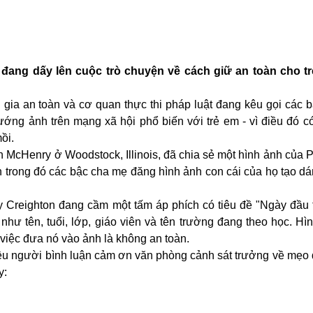
đang dấy lên cuộc trò chuyện về cách giữ an toàn cho t
 gia an toàn và cơ quan thực thi pháp luật đang kêu gọi các 
ớng ảnh trên mạng xã hội phổ biến với trẻ em - vì điều đó có
ồi.
McHenry ở Woodstock, Illinois, đã chia sẻ một hình ảnh của Ph
n trong đó các bậc cha mẹ đăng hình ảnh con cái của họ tạo d
 Creighton đang cầm một tấm áp phích có tiêu đề "Ngày đầu t
g như tên, tuổi, lớp, giáo viên và tên trường đang theo học. H
g việc đưa nó vào ảnh là không an toàn.
iều người bình luận cảm ơn văn phòng cảnh sát trưởng về mẹo 
y: