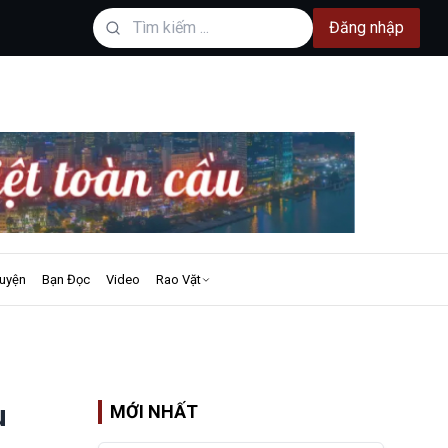
Đăng nhập
uyện
Bạn Đọc
Video
Rao Vặt
u
MỚI NHẤT