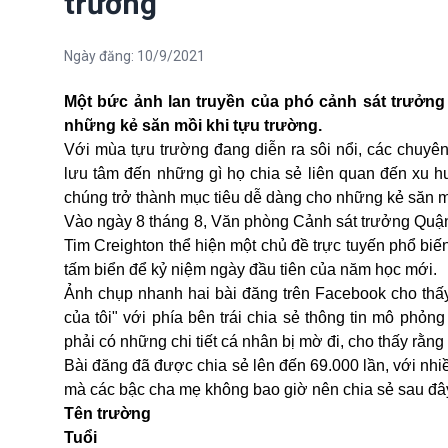
trường
Ngày đăng:
10/9/2021
Một bức ảnh lan truyền của phó cảnh sát trưởng 
những kẻ săn mồi khi tựu trường.
Với mùa tựu trường đang diễn ra sôi nổi, các chuyên
lưu tâm đến những gì họ chia sẻ liên quan đến xu hư
chúng trở thành mục tiêu dễ dàng cho những kẻ săn m
Vào ngày 8 tháng 8, Văn phòng Cảnh sát trưởng Quận 
Tim Creighton thể hiện một chủ đề trực tuyến phổ biế
tấm biển để kỷ niệm ngày đầu tiên của năm học mới.
Ảnh chụp nhanh hai bài đăng trên Facebook cho thấy
của tôi" với phía bên trái chia sẻ thông tin mô phỏn
phải có những chi tiết cá nhân bị mờ đi, cho thấy rằn
Bài đăng đã được chia sẻ lên đến 69.000 lần, với nh
mà các bậc cha mẹ không bao giờ nên chia sẻ sau đâ
Tên trường
Tuổi