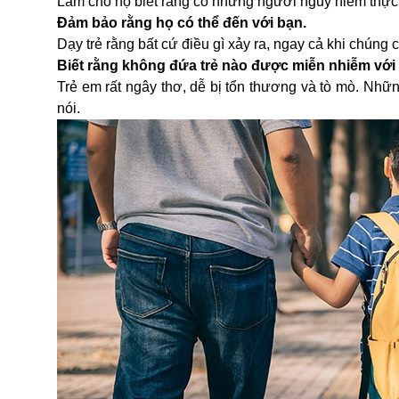
Làm cho họ biết rằng có những người nguy hiểm thực s
Đảm bảo rằng họ có thể đến với bạn.
Dạy trẻ rằng bất cứ điều gì xảy ra, ngay cả khi chúng 
Biết rằng không đứa trẻ nào được miễn nhiễm với v
Trẻ em rất ngây thơ, dễ bị tổn thương và tò mò. Nhữn
nói.