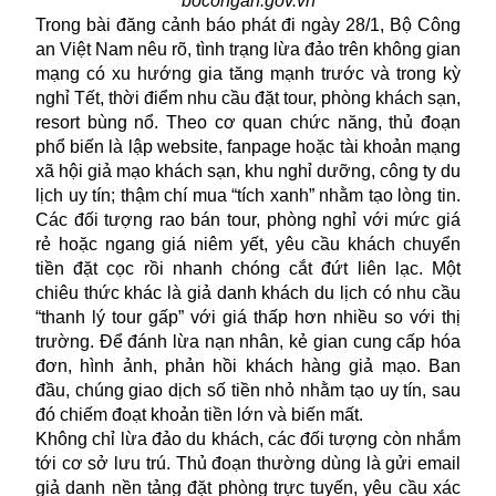
bocongan.gov.vn
Trong bài đăng cảnh báo phát đi ngày 28/1, Bộ Công
an Việt Nam nêu rõ, tình trạng lừa đảo trên không gian
mạng có xu hướng gia tăng mạnh trước và trong kỳ
nghỉ Tết, thời điểm nhu cầu đặt tour, phòng khách sạn,
resort bùng nổ. Theo cơ quan chức năng, thủ đoạn
phổ biến là lập website, fanpage hoặc tài khoản mạng
xã hội
giả mạo
khách sạn, khu nghỉ dưỡng, công ty du
lịch uy tín; thậm chí mua “tích xanh” nhằm tạo lòng tin.
Các đối tượng rao bán tour, phòng nghỉ với mức giá
rẻ hoặc ngang giá niêm yết, yêu cầu khách chuyển
tiền đặt cọc rồi nhanh chóng cắt đứt liên lạc. Một
chiêu thức khác là giả danh khách du lịch có nhu cầu
“thanh lý tour gấp” với giá thấp hơn nhiều so với thị
trường. Để đánh lừa nạn nhân, kẻ gian cung cấp hóa
đơn, hình ảnh, phản hồi khách hàng giả mạo. Ban
đầu, chúng giao dịch số tiền nhỏ nhằm tạo uy tín, sau
đó chiếm đoạt khoản tiền lớn và biến mất.
Không chỉ lừa đảo du khách, các đối tượng còn nhắm
tới cơ sở lưu trú. Thủ đoạn thường dùng là gửi email
giả danh nền tảng đặt phòng trực tuyến, yêu cầu xác