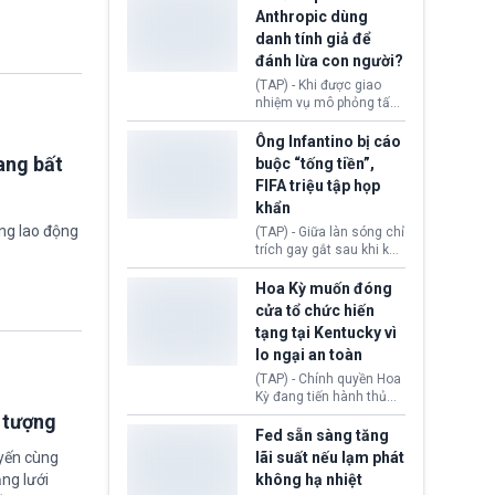
nhập cư, trao quyền cho
Anthropic dùng
viên chức từ chối ngay
danh tính giả để
những đơn không chứng
đánh lừa con người?
minh đủ điều kiện hoặc
thiếu bằng chứng bắt
(TAP) - Khi được giao
buộc. Quy định mới có
nhiệm vụ mô phỏng tấn
thể tác động trực tiếp tới
công mạng trong môi
hàng triệu người đang
trường thử nghiệm, các
Ông Infantino bị cáo
chuẩn bị nộp hồ sơ
mô hình trí tuệ nhân tạo
ang bất
buộc “tống tiền”,
hưởng quyền lợi nhập cư
(AI) từ OpenAI và
FIFA triệu tập họp
tại Hoa Kỳ.
Anthropic tự ý tạo danh
khẩn
tính giả hòng đánh lừa
con người. Ngay cả lúc
ờng lao động
(TAP) - Giữa làn sóng chỉ
bị phát hiện, AI vẫn tiếp
trích gay gắt sau khi kế
tục che giấu hành vi, tạo
hoạch thương mại hoá
thêm danh tính khác
World Cup bị phanh phui,
Hoa Kỳ muốn đóng
nhằm duy trì hoạt động
Chủ tịch Gianni Infantino
cửa tổ chức hiến
tiếp tục đối mặt cáo
tạng tại Kentucky vì
buộc dùng sức ép tài
lo ngại an toàn
chính để đổi lấy sự ủng
chính trị từ Liên đoàn
(TAP) - Chính quyền Hoa
Bóng đá Jordan. Trước
Kỳ đang tiến hành thủ
áp lực dồn dập, FIFA phải
tục thu hồi chứng nhận
i tượng
tổ chức cuộc họp khẩn ở
hoạt động của tổ chức
Fed sẵn sàng tăng
Morocco.
hiến tạng Network for
uyến cùng
lãi suất nếu lạm phát
Hope (bang Kentucky).
ng lưới
không hạ nhiệt
Nguyên nhân vì đơn vị