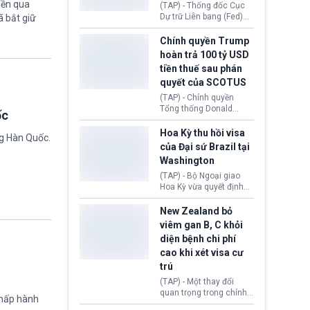
iền qua
này bị cáo buộc có nhiều
(TAP) - Thống đốc Cục
sai sót nghiêm trọng, vi
Dự trữ Liên bang (Fed)
ã bắt giữ
phạm quy định về an
Lisa Cook nói sẽ ủng hộ
toàn y tế.
tăng lãi suất nếu lạm
Chính quyền Trump
phát ở Hoa Kỳ không tiếp
hoàn trả 100 tỷ USD
tục giảm trong thời gian
tiền thuế sau phán
tới.
quyết của SCOTUS
(TAP) - Chính quyền
Tổng thống Donald
ốc
Trump đã hoàn trả
khoảng 100 tỷ USD thuế
Hoa Kỳ thu hồi visa
ng Hàn Quốc.
quan từng thu theo Đạo
của Đại sứ Brazil tại
luật Quyền hạn Kinh tế
Washington
Khẩn cấp Quốc tế
(IEEPA). Động thái này
(TAP) - Bộ Ngoại giao
diễn ra sau phán quyết
Hoa Kỳ vừa quyết định
hồi tháng 2 bởi Tòa án
thu hồi thị thực (visa)
Tối cao Hoa Kỳ
của bà Maria Luiza
New Zealand bỏ
(SCOTUS) khi tuyên bố,
Ribeiro Viotti - Đại sứ
viêm gan B, C khỏi
việc áp thuế diện rộng là
Brazil tại Washington.
diện bệnh chi phí
hoàn toàn bất hợp pháp.
Động thái trên diễn ra
cao khi xét visa cư
trong bối cảnh tranh
chấp ngoại giao giữa
trú
chính quyền Tổng thống
(TAP) - Một thay đổi
Donald Trump và chính
quan trọng trong chính
phủ cánh tả Tổng thống
chấp hành
sách nhập cư của New
Brazil Luiz Inácio Lula