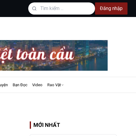
Đăng nhập
uyện
Bạn Đọc
Video
Rao Vặt
MỚI NHẤT