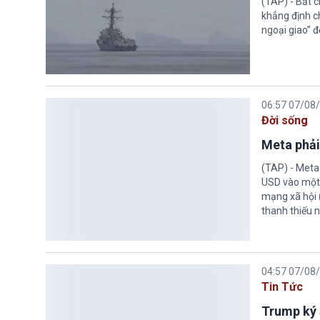
(TAP) - Bất 
khẳng định c
ngoại giao” đ
06:57 07/08
Đời sống
Meta phải
(TAP) - Meta
USD vào một 
mạng xã hội 
thanh thiếu n
04:57 07/08
Tin Tức
Trump ký 