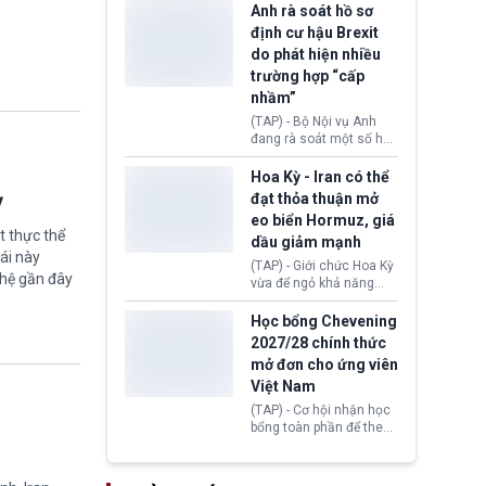
Zealand đang mở ra
Anh rà soát hồ sơ
da Silva đang leo thang
thêm cơ hội cho nhiều
định cư hậu Brexit
gay gắt.
người muốn định cư. Từ
do phát hiện nhiều
nay, người mắc viêm
trường hợp “cấp
gan B hoặc viêm gan C
sẽ không còn bị mặc
nhầm”
định không đáp ứng tiêu
(TAP) - Bộ Nội vụ Anh
chuẩn sức khỏe chỉ vì
đang rà soát một số hồ
chi phí điều trị khi nộp hồ
sơ thuộc Chương trình
sơ xin visa cư trú.
Định cư EU (EU
Hoa Kỳ - Iran có thể
Settlement Scheme -
ỳ
đạt thỏa thuận mở
EUSS) sau khi xác định
eo biển Hormuz, giá
có trường hợp được cấp
t thực thể
dầu giảm mạnh
quy chế cư trú hậu
ái này
Brexit “do nhầm lẫn”.
(TAP) - Giới chức Hoa Kỳ
ghệ gần đây
Động thái này làm dấy
vừa để ngỏ khả năng
lên lo ngại về việc thực
sớm đạt thỏa thuận với
thi Thỏa thuận Rút khỏi
Iran nhằm mở lại eo biển
Học bổng Chevening
Liên minh châu Âu
Hormuz, mở đường cho
2027/28 chính thức
(Withdrawal
việc khôi phục hoạt
mở đơn cho ứng viên
Agreement).
động hàng hải. Những
Việt Nam
tín hiệu ngoại giao tích
cực này lập tức tác động
(TAP) - Cơ hội nhận học
đến thị trường năng
bổng toàn phần để theo
lượng, kéo giá dầu thế
học chương trình thạc sĩ
giới lùi sâu xuống dưới
tại Vương quốc Anh đã
mức 80 USD/thùng.
chính thức quay trở lại.