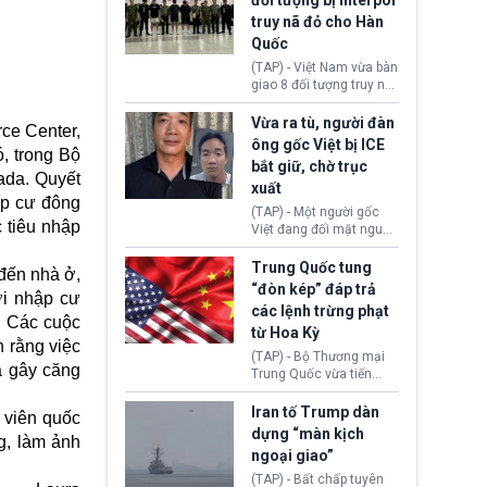
đối tượng bị Interpol
mô lớn, hai tổ chức tội
truy nã đỏ cho Hàn
phạm xuyên quốc gia đã
Quốc
dựng lên mạng lưới hoạt
động tại Việt Nam và
(TAP) - Việt Nam vừa bàn
Lào, lôi kéo hàng nghìn
giao 8 đối tượng truy nã
người tham gia, luân
đỏ Interpol cho lực lượng
chuyển dòng tiền qua
chức năng Hàn Quốc.
Vừa ra tù, người đàn
ce Center,
nhiều lớp tài khoản. Sau
Nhóm này bị xác định
ông gốc Việt bị ICE
hơn 2 tuần phối hợp truy
, trong Bộ
lừa đảo 619 nạn nhân,
bắt giữ, chờ trục
xét, lực lượng chức năng
chiếm đoạt hơn 17,7 tỷ
nada. Quyết
hai nước đã bắt giữ 171
xuất
KRW.
ập cư đông
đối tượng.
(TAP) - Một người gốc
 tiêu nhập
Việt đang đối mặt nguy
cơ bị trục xuất khỏi Hoa
Kỳ sau khi đã chấp hành
Trung Quốc tung
 đến nhà ở,
xong bản án liên quan
“đòn kép” đáp trả
ời nhập cư
đến tội ác từ hơn 30
các lệnh trừng phạt
năm trước tại California.
. Các cuộc
từ Hoa Kỳ
n rằng việc
(TAP) - Bộ Thương mại
à gây căng
Trung Quốc vừa tiến
hành áp đặt lệnh trừng
phạt lên hàng loạt thực
Iran tố Trump dàn
h viên quốc
thể và siết chặt kiểm
dựng “màn kịch
g, làm ảnh
soát xuất khẩu máy bay
ngoại giao”
không người lái (UAV)
sang Hoa Kỳ. Động thái
(TAP) - Bất chấp tuyên