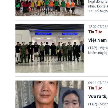
hoạt động tại
nhiều lớp tài
171 đối tượn
12:02 07/08
Tin Tức
Việt Nam 
(TAP) - Việt
Nhóm này bị 
09:11 07/08
Tin Tức
Vừa ra tù,
(TAP) - Một n