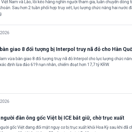
 Việt Nam và Lào, lôi kéo hàng nghìn người tham gia, luân chuyển dòng t
 khoản. Sau hơn 2 tuần phối hợp truy xét, lực lượng chức năng hai nước đ
g.
/2026
bàn giao 8 đối tượng bị Interpol truy nã đỏ cho Hàn Qu
 Nam vừa bàn giao 8 đối tượng truy nã đỏ Interpol cho lực lượng chức nă
xác định lừa đảo 619 nạn nhân, chiếm đoạt hơn 17,7 tỷ KRW.
/2026
 người đàn ông gốc Việt bị ICE bắt giữ, chờ trục xuất
gười gốc Việt đang đối mặt nguy cơ bị trục xuất khỏi Hoa Kỳ sau khi đã 