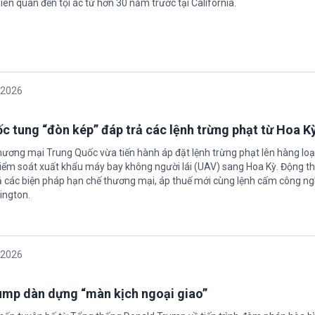
iên quan đến tội ác từ hơn 30 năm trước tại California.
/2026
c tung “đòn kép” đáp trả các lệnh trừng phạt từ Hoa K
hương mại Trung Quốc vừa tiến hành áp đặt lệnh trừng phạt lên hàng loạ
 kiểm soát xuất khẩu máy bay không người lái (UAV) sang Hoa Kỳ. Động th
 các biện pháp hạn chế thương mại, áp thuế mới cùng lệnh cấm công n
ington.
/2026
rump dàn dựng “màn kịch ngoại giao”