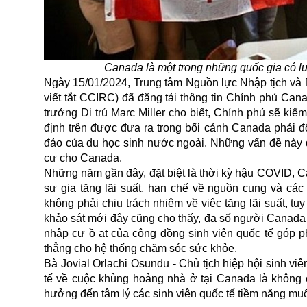
Canada là một trong những quốc gia có lư
Ngày 15/01/2024, Trung tâm Nguồn lực Nhập tịch và
viết tắt CCIRC) đã đăng tải thông tin Chính phủ Can
trưởng Di trú Marc Miller cho biết, Chính phủ sẽ kiể
định trên được đưa ra trong bối cảnh Canada phải đố
đảo của du học sinh nước ngoài. Những vấn đề này đã
cư cho Canada.
Những năm gần đây, đặt biệt là thời kỳ hậu
COVID
, C
sự gia tăng lãi suất, hạn chế về nguồn cung và các
không phải chịu trách nhiệm về việc tăng lãi suất, 
khảo sát mới đây cũng cho thấy, đa số người Canada k
nhập cư ồ ạt của cộng đồng sinh viên quốc tế góp p
thẳng cho hệ thống chăm sóc
sức khỏe
.
Bà Jovial Orlachi Osundu - Chủ tịch hiệp hội sinh viên
tế về cuộc khủng hoảng nhà ở tại Canada là không c
hưởng đến tâm lý các sinh viên quốc tế tiềm năng mu