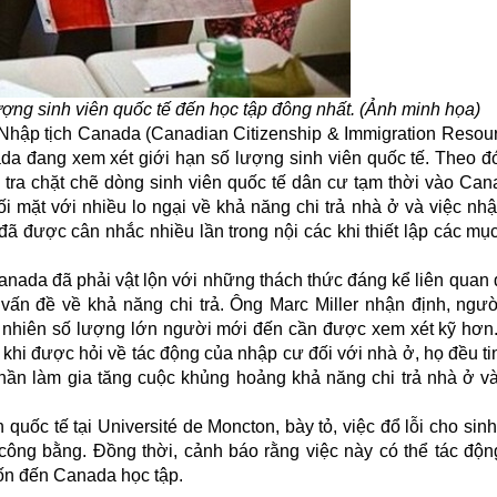
ợng sinh viên quốc tế đến học tập đông nhất. (Ảnh minh họa)
 Nhập tịch
Canada
(Canadian Citizenship & Immigration Resour
ada đang xem xét giới hạn số lượng sinh viên quốc tế. Theo đó
m tra chặt chẽ dòng sinh viên quốc tế dân cư tạm thời vào Ca
i mặt với nhiều lo ngại về khả năng chi trả nhà ở và việc nh
 được cân nhắc nhiều lần trong nội các khi thiết lập các mục
anada đã phải vật lộn với những thách thức đáng kể liên quan
 vấn đề về khả năng chi trả. Ông Marc Miller nhận định, ngư
tuy nhiên số lượng lớn người mới đến cần được xem xét kỹ hơn
hi được hỏi về tác động của nhập cư đối với nhà ở, họ đều ti
hần làm gia tăng cuộc khủng hoảng khả năng chi trả nhà ở v
 quốc tế tại Université de Moncton, bày tỏ, việc đổ lỗi cho sin
ông bằng. Đồng thời, cảnh báo rằng việc này có thể tác độn
ốn đến Canada học tập.