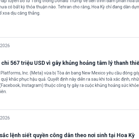
chấp tuyên bố từ Tổng thống Donald Trump về tiến trình đàm phán hòa bì
hưa có bất kỳ thỏa thuận nào. Tehran cho rằng, Hoa Kỳ chỉ đang dàn dự
ể xoa dịu căng thẳng.
/2026
 chi 567 triệu USD vì gây khủng hoảng tâm lý thanh thi
 Platforms, Inc. (Meta) vừa bị Tòa án bang New Mexico yêu cầu đóng góp
quỹ khắc phục hậu quả. Quyết định này diễn ra sau khi toà xác định, nh
(Facebook, Instagram) thuộc công ty gây ra cuộc khủng hoảng sức khỏe
iên.
/2026
sắc lệnh siết quyền công dân theo nơi sinh tại Hoa Kỳ