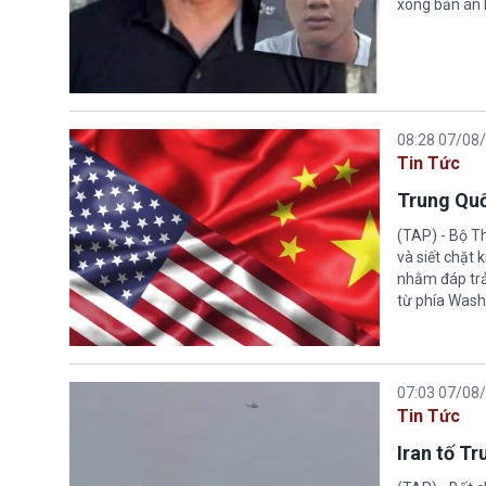
xong bản án l
08:28 07/08
Tin Tức
Trung Quố
(TAP) - Bộ T
và siết chặt
nhằm đáp trả
từ phía Wash
07:03 07/08
Tin Tức
Iran tố T