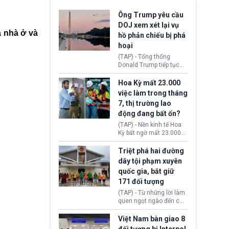
Ông Trump yêu cầu
DOJ xem xét lại vụ
ả nhà ở và
hồ phản chiếu bị phá
hoại
(TAP) - Tổng thống
Donald Trump tiếp tục
cho rằng, hồ phản chiếu
trước Đài tưởng niệm
Hoa Kỳ mất 23.000
Lincoln bị phá hoại. Lãnh
việc làm trong tháng
đạo Nhà Trắng yêu cầu
7, thị trường lao
Bộ Tư pháp (DOJ) xem
động đang bất ổn?
xét lại quyết định hủy
truy tố những cá nhân bị
(TAP) - Nền kinh tế Hoa
nghi ngờ làm hư hại
Kỳ bất ngờ mất 23.000
công trình.
việc làm vào tháng 7,
cho thấy thị trường lao
Triệt phá hai đường
động có dấu hiệu suy
dây tội phạm xuyên
yếu sau thời gian duy trì
quốc gia, bắt giữ
tương đối ổn định suốt
171 đối tượng
nửa năm 2026.
(TAP) - Từ những lời làm
quen ngọt ngào đến các
“sàn vàng ảo”, bất động
sản trực tuyến cùng
Việt Nam bàn giao 8
đường dây đánh bạc quy