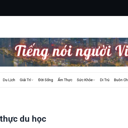
Du Lịch
Giải Trí
Đời Sống
Ẩm Thực
Sức Khỏe
Di Trú
Buôn Ch
 thực du học