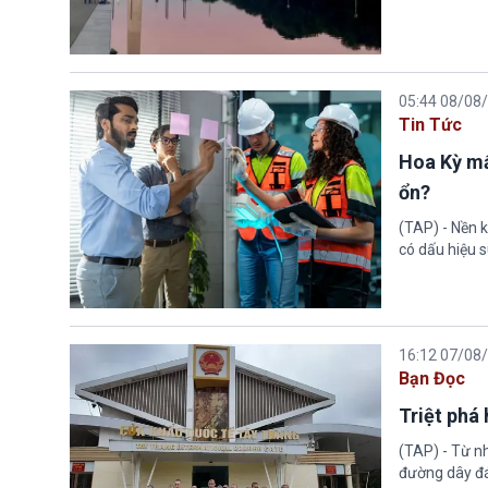
05:44 08/08
Tin Tức
Hoa Kỳ mấ
ổn?
(TAP) - Nền k
có dấu hiệu s
16:12 07/08
Bạn Đọc
Triệt phá
(TAP) - Từ n
đường dây đá