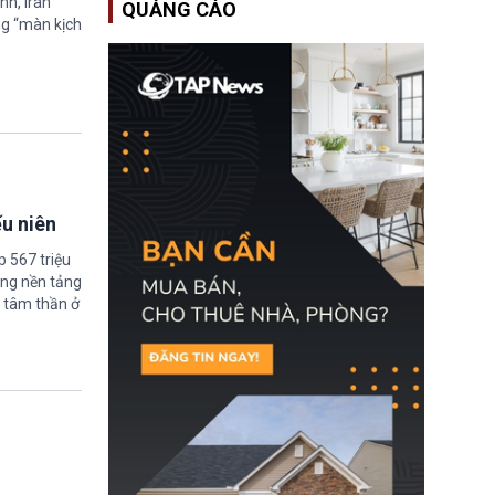
nh, Iran
QUẢNG CÁO
Học bổng Chevening
ng “màn kịch
2027/28 của Chính phủ
Anh vừa mở cổng ứng
tuyển dành riêng ứng
viên Việt Nam, hỗ trợ
toàn bộ chi phí học tập
cùng nhiều quyền lợi
trong suốt một năm
học.
ếu niên
 567 triệu
ững nền tảng
 tâm thần ở