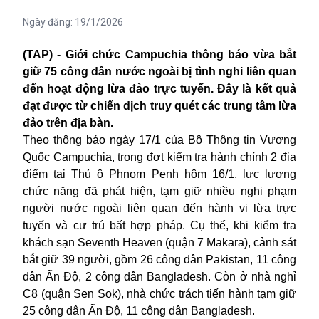
Ngày đăng:
19/1/2026
(TAP) - Giới chức Campuchia thông báo vừa bắt
giữ 75 công dân nước ngoài bị tình nghi liên quan
đến hoạt động lừa đảo trực tuyến. Đây là kết quả
đạt được từ chiến dịch truy quét các trung tâm lừa
đảo trên địa bàn.
Theo thông báo ngày 17/1 của Bộ Thông tin Vương
Quốc
Campuchia
, trong đợt kiểm tra hành chính 2 địa
điểm tại Thủ ô Phnom Penh hôm 16/1, lực lượng
chức năng đã phát hiện, tạm giữ nhiều nghi phạm
người nước ngoài liên quan đến hành vi lừa trực
tuyến và cư trú bất hợp pháp. Cụ thể, khi kiểm tra
khách sạn Seventh Heaven (quận 7 Makara), cảnh sát
bắt giữ 39 người, gồm 26 công dân Pakistan, 11 công
dân Ấn Độ, 2 công dân Bangladesh. Còn ở nhà nghỉ
C8 (quận Sen Sok), nhà chức trách tiến hành tạm giữ
25 công dân Ấn Độ, 11 công dân Bangladesh.