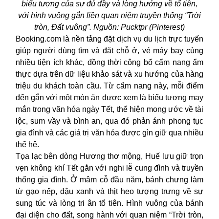
biểu tượng của sự đủ đầy và lòng hướng về tổ tiên,
với hình vuông gắn liền quan niệm truyền thống “Trời
tròn, Đất vuông”. Nguồn: Pucktpr (Pinterest)
Booking.com là nền tảng đặt dịch vụ du lịch trực tuyến
giúp người dùng tìm và đặt chỗ ở, vé máy bay cùng
nhiều tiện ích khác, đồng thời công bố cẩm nang ẩm
thực dựa trên dữ liệu khảo sát và xu hướng của hàng
triệu du khách toàn cầu. Từ cẩm nang này, mỗi điểm
đến gắn với một món ăn được xem là biểu tượng may
mắn trong văn hóa ngày Tết, thể hiện mong ước về tài
lộc, sum vầy và bình an, qua đó phản ánh phong tục
gia đình và các giá trị văn hóa được gìn giữ qua nhiều
thế hệ.
Tọa lạc bên dòng Hương thơ mộng, Huế lưu giữ trọn
vẹn không khí Tết gắn với nghi lễ cung đình và truyền
thống gia đình. Ở mâm cỗ đầu năm,
bánh chưng
làm
từ gạo nếp, đậu xanh và thịt heo tượng trưng về sự
sung túc và lòng tri ân tổ tiên. Hình vuông của bánh
đại diện cho đất, song hành với quan niệm “Trời tròn,