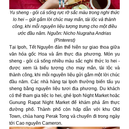
Yu sheng - gỏi cá sống rực rỡ sắc màu trong nghi thức
lo hei – gửi gắm lời chúc may mắn, tài lộc và thành
công, khi mỗi nguyên liệu tượng trưng cho một điều
ước đầu năm. Nguồn: Nicho Nugraha Andrias
(Pinterest)
Tại Ipoh, Tết Nguyên đán thể hiện sự giao thoa giữa
văn hóa gốc Hoa và ẩm thực địa phương. Món yu
sheng - gỏi cá sống nhiều màu sắc nghi thức lo hei -
được xem là biểu tượng cho may mắn, tài lộc và
thành công, khi mỗi nguyên liệu gửi gắm một lời chúc
đầu năm. Các nhà hàng tại Ipoh thường biến tấu yu
sheng bằng nguyên liệu tươi địa phương. Du khách
có thể tham gia tiệc lo hei, ghé Ipoh Night Market hoặc
Gunung Rapat Night Market để khám phá ẩm thực
đường phố. Thành phố còn hấp dẫn với khu Old
Town, chùa hang Perak Tong và chuyến đi trong ngày
tới Cao nguyên Cameron.