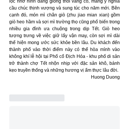
lộc nhờ hình dáng giống thỏi vàng cổ, mang ý nghĩa
cầu chúc thịnh vượng và sung túc cho năm mới. Bên
cạnh đó, món mì chân giò (zhu jiao mian xian) gồm
giò heo hầm và sợi mì trường thọ cũng phổ biến trong
nhiều gia đình ưa chuộng trong dịp Tết. Giò heo
tượng trưng về việc giữ lấy vận may, còn sợi mì dài
thể hiện mong ước sức khỏe bền lâu. Du khách đến
thành phố vào thời điểm này có thể hòa mình vào
không khí lễ hội tại Phố cổ Địch Hóa - khu phố di sản
trở thành chợ Tết nhộn nhịp với đặc sản khô, bánh
kẹo truyền thống và những hương vị ẩm thực lâu đời.
Huong Duong