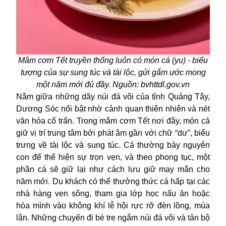
Mâm cơm Tết truyền thống luôn có món cá (yu) - biểu
tượng của sự sung túc và tài lộc, gửi gắm ước mong
một năm mới đủ đầy. Nguồn: bvhttdl.gov.vn
Nằm giữa những dãy núi đá vôi của tỉnh Quảng Tây,
Dương Sóc nổi bật nhờ cảnh quan thiên nhiên và nét
văn hóa cổ trấn. Trong mâm cơm Tết nơi đây, món cá
giữ vị trí trung tâm bởi phát âm gần với chữ “dư”, biểu
trưng về tài lộc và sung túc. Cá thường bày nguyên
con để thể hiện sự trọn vẹn, và theo phong tục, một
phần cá sẽ giữ lại như cách lưu giữ may mắn cho
năm mới. Du khách có thể thưởng thức cá hấp tại các
nhà hàng ven sông, tham gia lớp học nấu ăn hoặc
hòa mình vào không khí lễ hội rực rỡ đèn lồng, múa
lân. Những chuyến đi bè tre ngắm núi đá vôi và tản bộ