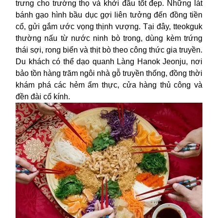
trưng cho trường thọ và khởi đầu tốt đẹp. Những lát
bánh gạo hình bầu dục gợi liên tưởng đến đồng tiền
cổ, gửi gắm ước vọng thịnh vượng. Tại đây, tteokguk
thường nấu từ nước ninh bò trong, dùng kèm trứng
thái sợi, rong biển và thịt bò theo công thức gia truyền.
Du khách có thể dạo quanh Làng Hanok Jeonju, nơi
bảo tồn hàng trăm ngôi nhà gỗ truyền thống, đồng thời
khám phá các hẻm ẩm thực, cửa hàng thủ công và
đền đài cổ kính.